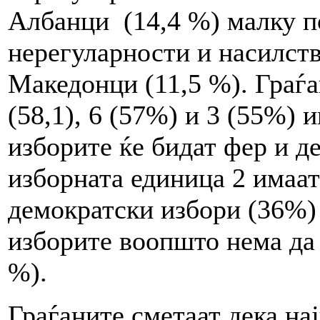
Албанци (14,4 %) малку п
нерегуларности и насилств
Македонци (11,5 %). Граѓа
(58,1), 6 (57%) и 3 (55%) 
изборите ќе бидат фер и д
изборната единица 2 имаат
демократски избори (36%)
изборите воопшто нема да 
%).
Граѓаните сметаат дека на