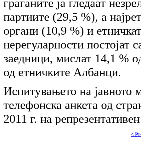
граѓаните ја гледаат незр
партиите (29,5 %), а најре
органи (10,9 %) и етничка
нерегуларности постојат с
заедници, мислат 14,1 % о
од етничките Албанци.
Испитувањето на јавното 
телефонска анкета од стра
2011 г. на репрезентативе
< Pr