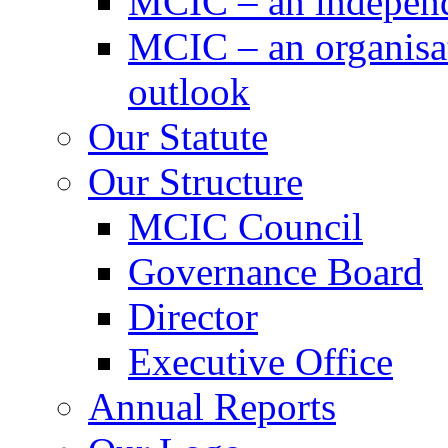
MCIC – an independe
MCIC – an organisat
outlook
Our Statute
Our Structure
MCIC Council
Governance Board
Director
Executive Office
Annual Reports