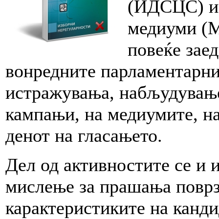
(ИДСЦС) и 
медиуми (М
повеќе зае
вонредните парламентарни
истражувања, набљудување
кампањи, на медиумите, на
денот на гласањето.
Дел од активностите се и 
мислење за прашања поврз
карактеристиките на канди