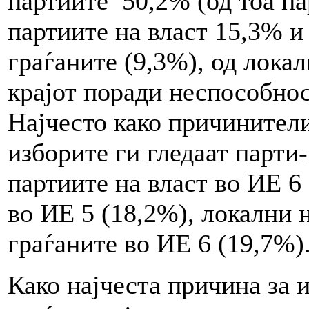
партиите 50,2% (од тоа п
партиите на власт 15,3% и
граѓаните (9,3%), од лока
крајот поради неспособнос
Најчесто како причинители
изборите ги гледаат парти
партиите на власт во ИЕ 6 
во ИЕ 5 (18,2%), локални 
граѓаните во ИЕ 6 (19,7%)
Како најчеста причина за 