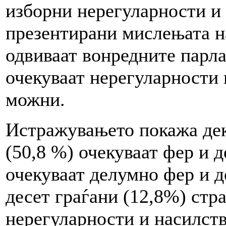
изборни нерегуларности и 
презентирани мислењата на
одвиваат вонредните парл
очекуваат нерегуларности 
можни.
Истражувањето покажа дек
(50,8 %) очекуваат фер и 
очекуваат делумно фер и д
десет граѓани (12,8%) стр
нерегуларности и насилств