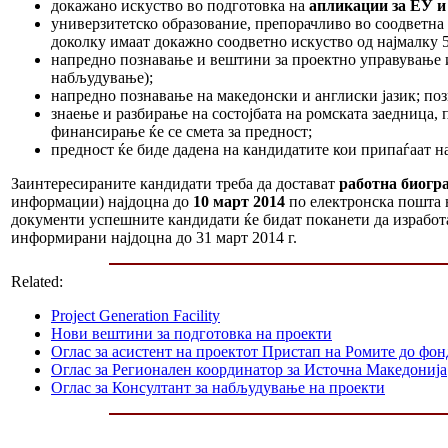
докажано искуство во подготовка на
апликации за ЕУ и 
универзитетско образование, препорачливо во соодветна 
доколку имаат докажно соодветно искуство од најмалку 
напредно познавање и вештини за проектно управување 
набљудување);
напредно познавање на македонски и англиски јазик; позн
знаење и разбирање на состојбата на ромската заедница,
финансирање ќе се смета за предност;
предност ќе биде дадена на кандидатите кои припаѓаат н
Заинтересираните кандидати треба да достават
работна биогр
информации) најдоцна до
10 март 2014
по електронска пошта н
документи успешните кандидати ќе бидат поканети да изработат
информирани најдоцна до 31 март 2014 г.
Related:
Project Generation Facility
Нови вештини за подготовка на проекти
Оглас за асистент на проектот Пристап на Ромите до фо
Оглас за Регионален координатор за Источна Македонија
Оглас за Консултант за набљудување на проекти