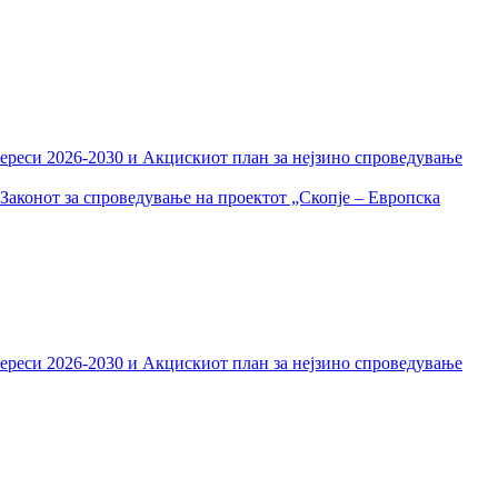
тереси 2026-2030 и Акцискиот план за нејзино спроведување
Законот за спроведување на проектот „Скопје – Европска
тереси 2026-2030 и Акцискиот план за нејзино спроведување