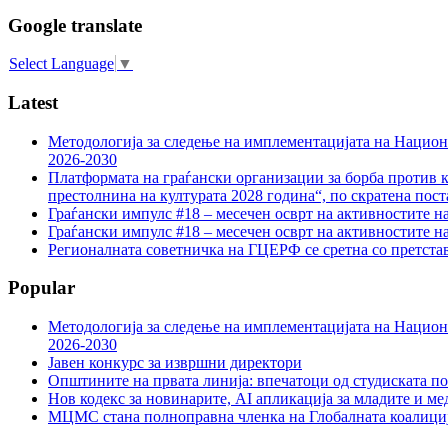
Google translate
Select Language
▼
Latest
Методологија за следење на имплементацијата на Национа
2026-2030
Платформата на граѓански организации за борба против к
престолнина на културата 2028 година“, по скратена пост
Граѓански импулс #18 – месечен осврт на активностите н
Граѓански импулс #18 – месечен осврт на активностите н
Регионалната советничка на ГЦЕРФ се сретна со претс
Popular
Методологија за следење на имплементацијата на Национа
2026-2030
Јавен конкурс за извршни директори
Општините на првата линија: впечатоци од студиската по
Нов кодекс за новинарите, AI апликација за младите и м
МЦМС стана полноправна членка на Глобалната коалици