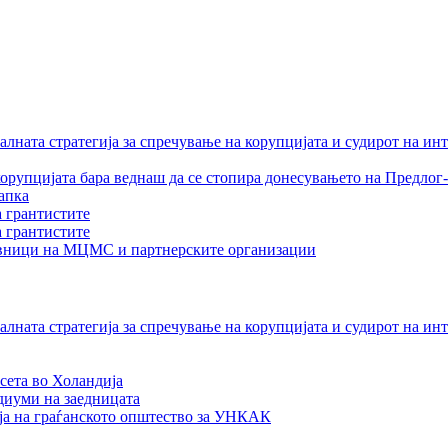
лната стратегија за спречување на корупцијата и судирот на ин
орупцијата бара веднаш да се стопира донесувањето на Предлог-
апка
а грантистите
а грантистите
тавници на МЦМС и партнерските организации
лната стратегија за спречување на корупцијата и судирот на ин
сета во Холандија
едиуми на заедницата
ја на граѓанското општество за УНКАК