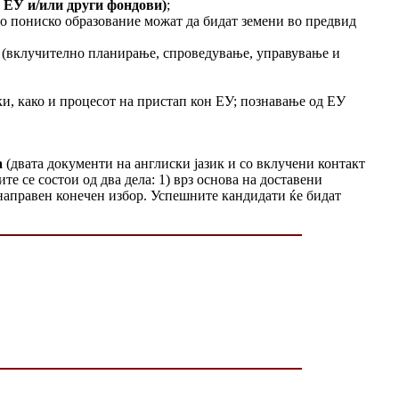
а ЕУ и/или други фондови)
;
со пониско образование можат да бидат земени во предвид
 (вклучително планирање, спроведување, управување и
ки, како и процесот на пристап кон ЕУ; познавање од ЕУ
а
(двата документи на англиски јазик и со вклучени контакт
те се состои од два дела: 1) врз основа на доставени
 направен конечен избор. Успешните кандидати ќе бидат