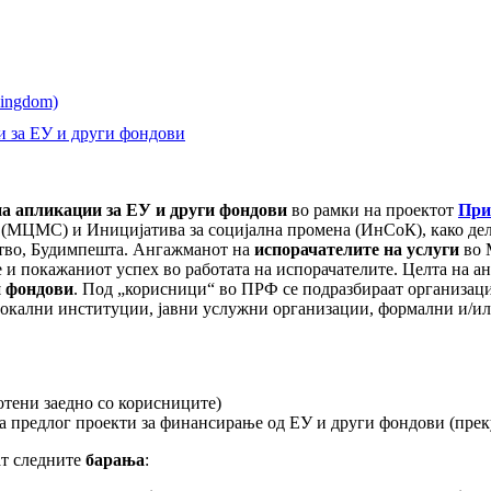
и за ЕУ и други фондови
на апликации за ЕУ и други фондови
во рамки на проектот
При
 (МЦМС) и Иницијатива за социјална промена (ИнСоК), како дел
тво, Будимпешта. Ангажманот на
испорачателите на услуги
во М
е и покажаниот успех во работата на испорачателите. Целта на а
и фондови
. Под „корисници“ во ПРФ се подразбираат организаци
локални институции, јавни услужни организации, формални и/и
отени заедно со корисниците)
а предлог проекти за финансирање од ЕУ и други фондови (преку
ат следните
барања
: