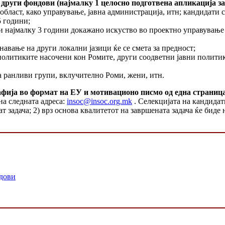
други фондови (најмалку 1 целосно подготвена апликација з
област, како управување, јавна администрација, итн; кандидати 
5 години;
и најмалку 3 години докажано искуство во проектно управување
авање на други локални јазици ќе се смета за предност;
 политиките насочени кон Ромите, други соодветни јавни полити
а ранливи групи, вклучително Роми, жени, итн.
афија во формат на ЕУ
и мотивационо писмо од една страниц
а следната адреса:
insoc@insoc.org.mk
. Селекцијата на кандидати
 задача; 2) врз основа квалитетот на завршената задача ќе биде
ндови