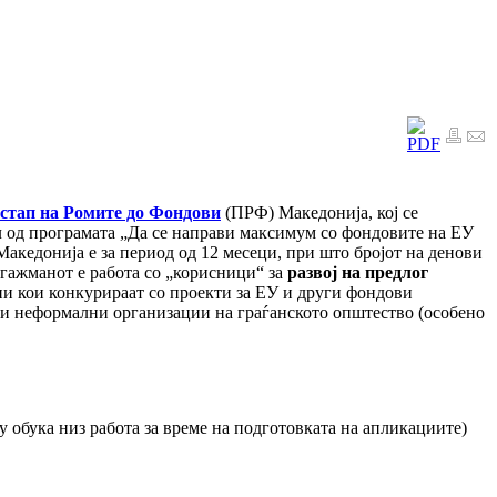
стап на Ромите до Фондови
(ПРФ) Македонија, кој се
 од програмата „Да се направи максимум со фондовите на ЕУ
акедонија е за период од 12 месеци, при што бројот на денови
нгажманот е работа со „корисници“ за
развој на предлог
и кои конкурираат со проекти за ЕУ и други фондови
ли неформални организации на граѓанското општество (особено
 обука низ работа за време на подготовката на апликациите)