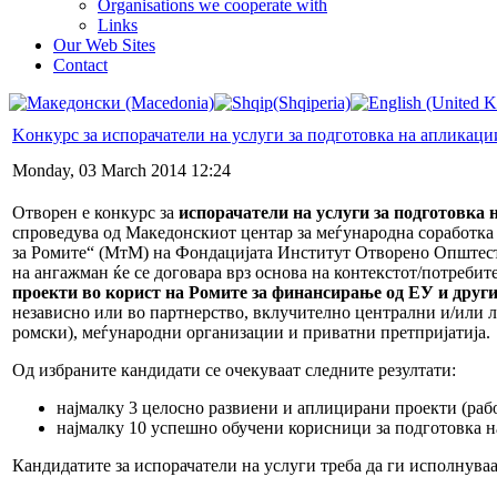
Organisations we cooperate with
Links
Our Web Sites
Contact
Kонкурс за испорачатели на услуги за подготовка на апликаци
Monday, 03 March 2014 12:24
Отворен е конкурс за
испорачатели на услуги за подготовка 
спроведува од Македонскиот центар за меѓународна соработка
за Ромите“ (МтМ) на Фондацијата Институт Oтворено Oпштес
на ангажман ќе се договара врз основа на контекстот/потребит
проекти во корист на Ромите за финансирање од ЕУ и друг
независно или во партнерство, вклучително централни и/или 
ромски), меѓународни организации и приватни претпријатија.
Од избраните кандидати се очекуваат следните резултати:
најмалку 3 целосно развиени и аплицирани проекти (раб
најмалку 10 успешно обучени корисници за подготовка н
Кандидатите за испорачатели на услуги треба да ги исполнува