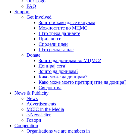
Our Logo
FAQ
Support
Get Involved
Зошто и како да се вклучам
Можностите во МЦМС
Што треба да знаете
Пријави се
Сподели идеи
Што рекоа за нас
Donate
Зошто да донирам во МЦМС?
Донирај сега!
Зошто да донирам?
Како може да донирам?
Како може моето претпријатие да донира?
Сведоштва
News & Publicity
News
Advertisements
MCIC in the Media
e-Newsletter
Говори
Cooperation
Organisations we are members in