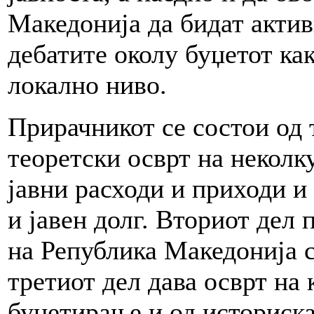
Македонија да бидат акти
дебатите околу буџетот ка
локално ниво.
Прирачникот се состои од 
теоретски осврт на неколк
јавни расходи и приходи и
и јавен долг. Вториот дел 
на Република Македонија с
третиот дел дава осврт на
буџетирање и од историска