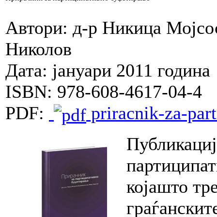
Автори: д-р Никица Мојс
Николов
Дата: јануари 2011 година
ISBN: 978-608-4617-04-4
PDF:
priracnik-za-part
Публикациј
партиципат
којашто тр
граѓанскит