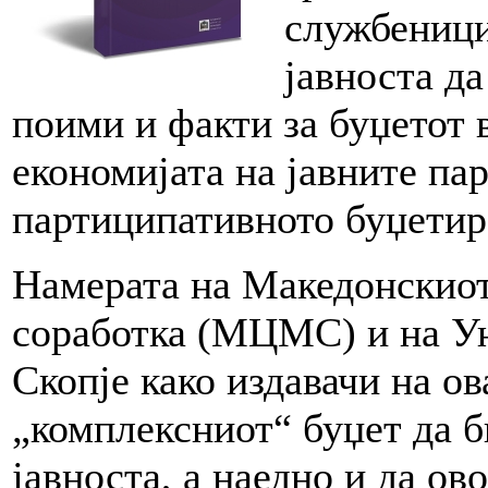
службеници
јавноста да
поими и факти за буџетот 
економијата на јавните пар
партиципативното буџетир
Намерата на Македонскиот
соработка (МЦМС) и на У
Скопје како издавачи на ов
„комплексниот“ буџет да б
јавноста, а наедно и да о