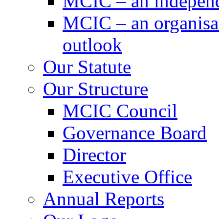
MCIC – an independe
MCIC – an organisat
outlook
Our Statute
Our Structure
MCIC Council
Governance Board
Director
Executive Office
Annual Reports