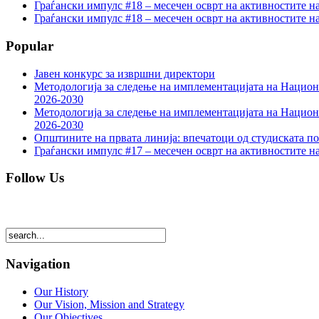
Граѓански импулс #18 – месечен осврт на активностите н
Граѓански импулс #18 – месечен осврт на активностите н
Popular
Јавен конкурс за извршни директори
Методологија за следење на имплементацијата на Национа
2026-2030
Методологија за следење на имплементацијата на Национа
2026-2030
Општините на првата линија: впечатоци од студиската по
Граѓански импулс #17 – месечен осврт на активностите н
Follow Us
Navigation
Our History
Our Vision, Mission and Strategy
Our Objectives