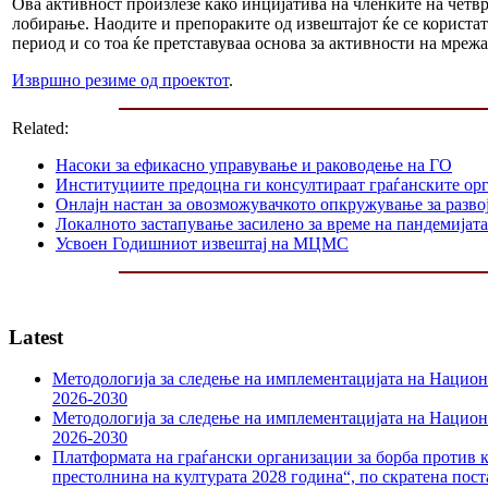
Ова активност произлезе како инцијатива на членките на четвр
лобирање. Наодите и препораките од извештајот ќе се користа
период и со тоа ќе претставуваа основа за активности на мрежа
Извршно резиме од проектот
.
Related:
Насоки за ефикасно управување и раководење на ГО
Институциите предоцна ги консултираат граѓанските орг
Онлајн настан за овозможувачкото опкружување за разво
Локалното застапување засилено за време на пандемијата
Усвоен Годишниот извештај на МЦМС
Latest
Методологија за следење на имплементацијата на Национа
2026-2030
Методологија за следење на имплементацијата на Национа
2026-2030
Платформата на граѓански организации за борба против к
престолнина на културата 2028 година“, по скратена пост