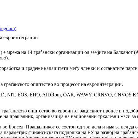
на евроинтеграции
 е мрежа на 14 граѓански организации од земјите на Балканот (А
во).
, соработка и градење капацитети меѓу членки и останатите пар
 на граѓанското општество во процесот на евроинтеграции.
 WAD, NIT, EOS, EHO, AIDRom, OAR, WAWY, CRNVO, CNVOS KCSF
 граѓанското општество во евроинтеграцискиот процес и подобре
е на прашалник, организација на национални тркалезни маси за н
о Брисел. Прашалникот се состои од три дела и има за цел да со
ва параметри: финансиската поддршка на ЕУ за развој на граѓанск
интеграции (програмирање на ЕУ помош, извештај за напредок, и