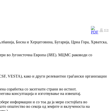
лбанија, Босна и Херцеговина, Бугарија, Црна Гора, Хрватска,
тнери во Југоисточна Европа (ЈИЕ). МЦМС раководи со
, VESTA), како и други релевантни граѓански организации
на соработка со засегнати страни во истиот.
егова консултација и изготвување на извештај.
бере информации и со тоа да ја мери состојбата во
ото општество во секоја од земјите и вклученоста на
тн.).