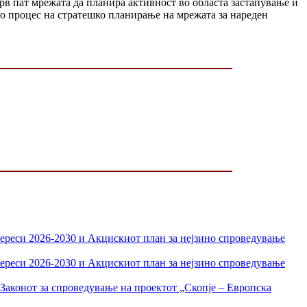
рв пат мрежата да планира активност во областа застапување и
во процес на стратешко планирање на мрежата за нареден
тереси 2026-2030 и Акцискиот план за нејзино спроведување
тереси 2026-2030 и Акцискиот план за нејзино спроведување
Законот за спроведување на проектот „Скопје – Европска