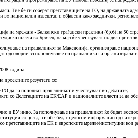
маси. Тие ќе ги соберат претставниците на ГО, на државната адм
и во национални извештаи и објавени како заеднички, регионале
ија на мрежата - Балкански граѓански практики (бр.6) на 50 стр
студиска посета во Брисел, на која ќе учествуваат по два претст
олнување на прашалникот за Македонија, организирање национал
бидат одговорни за пополнување на прашалникот и организирање
2008 година.
а проектните резултати се:
 ГО да го пополнат прашалникот и учествуваат во дебатите;
акти со Делегациите на ЕК/ЕАР и националните власти за да об
ално и ЕУ ниво. За пополнување на прашалникот ќе бидат воспос
титуции со цел да се обезбедат целосни информации од сите рел
а со претставниците на ЕК и европските мрежи/институции кои р