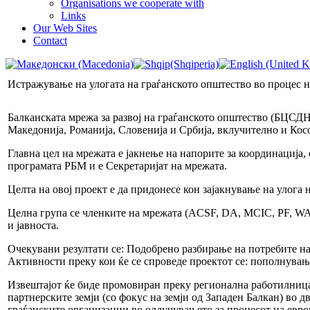
Organisations we cooperate with
Links
Our Web Sites
Contact
Истражување на улогата на граѓанското општество во процес 
Балканската мрежа за развој на граѓанското општество (БЦСДН)
Македонија, Романија, Словенија и Србија, вклучително и Косо
Главна цел на мрежата е јакнење на напорите за координација
програмата РБМ и е Секретаријат на мрежата.
Целта на овој проект е да придонесе кон зајакнување на улога
Целна група се членките на мрежата (ACSF, DA, MCIC, PF,
и јавноста.
Очекувани резултати се: Подобрено разбирање на потребите на
Активности преку кои ќе се спроведе проектот се: пополнувањ
Извештајот ќе биде промовиран преку регионална работилница в
партнерските земји (со фокус на земји од Западен Балкан) во д
граѓанските организации во одлучувањето за процесот на евро