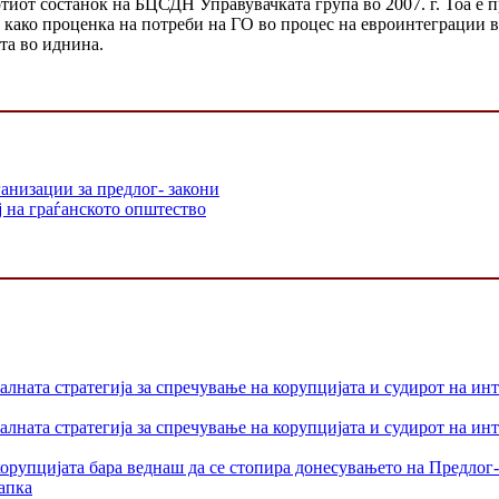
тиот состанок на БЦСДН Управувачката група во 2007. г. Тоа е п
т како проценка на потреби на ГО во процес на евроинтеграции 
та во иднина.
анизации за предлог- закони
ј на граѓанското општество
лната стратегија за спречување на корупцијата и судирот на ин
лната стратегија за спречување на корупцијата и судирот на ин
орупцијата бара веднаш да се стопира донесувањето на Предлог-
апка