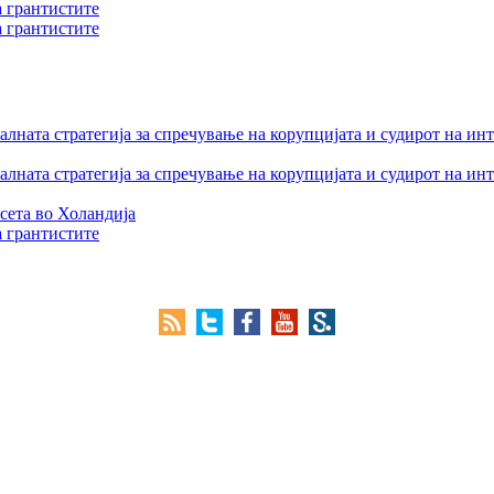
а грантистите
а грантистите
лната стратегија за спречување на корупцијата и судирот на ин
лната стратегија за спречување на корупцијата и судирот на ин
сета во Холандија
а грантистите