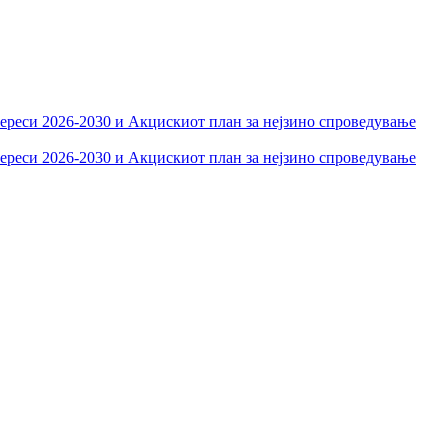
тереси 2026-2030 и Акцискиот план за нејзино спроведување
тереси 2026-2030 и Акцискиот план за нејзино спроведување