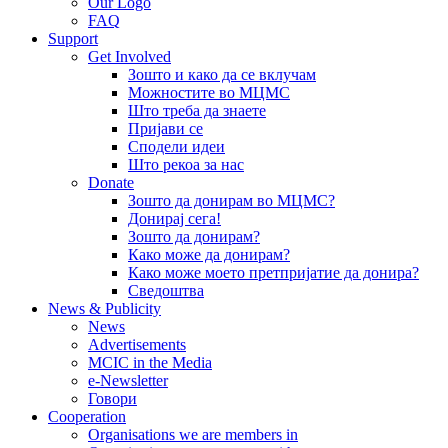
Our Logo
FAQ
Support
Get Involved
Зошто и како да се вклучам
Можностите во МЦМС
Што треба да знаете
Пријави се
Сподели идеи
Што рекоа за нас
Donate
Зошто да донирам во МЦМС?
Донирај сега!
Зошто да донирам?
Како може да донирам?
Како може моето претпријатие да донира?
Сведоштва
News & Publicity
News
Advertisements
MCIC in the Media
e-Newsletter
Говори
Cooperation
Organisations we are members in