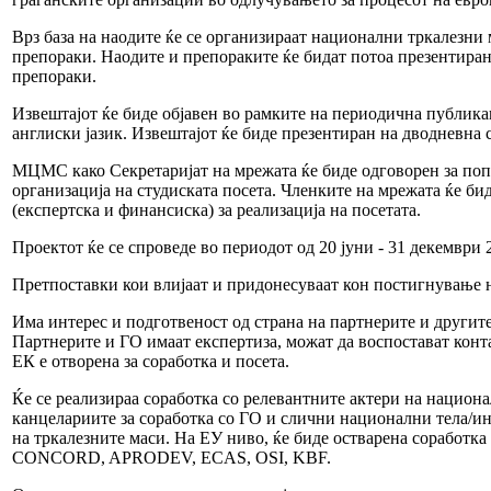
Врз база на наодите ќе се организираат национални тркалезни 
препораки. Наодите и препораките ќе бидат потоа презентиран
препораки.
Извештајот ќе биде објавен во рамките на периодична публикац
англиски јазик. Извештајот ќе биде презентиран на дводневна 
МЦМС како Секретаријат на мрежата ќе биде одговорен за поп
организација на студиската посета. Членките на мрежата ќе 
(експертска и финансиска) за реализација на посетата.
Проектот ќе се спроведе во периодот од 20 јуни - 31 декември 
Претпоставки кои влијаат и придонесуваат кон постигнување н
Има интерес и подготвеност од страна на партнерите и другите
Партнерите и ГО имаат експертиза, можат да воспостават конт
ЕК е отворена за соработка и посета.
Ќе се реализираа соработка со релевантните актери на национ
канцелариите за соработка со ГО и слични национални тела/инс
на тркалезните маси. На ЕУ ниво, ќе биде остварена соработк
CONCORD, APRODEV, ECAS, OSI, KBF.