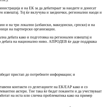
инистрација и на ЕК за да дебатираат за наодите и донесат
н извештај. Тој ќе вклучува и заеднички, регионални наоди и
ани и на три локални (албански, македонски, српски) и на
авници на партнерски организации.
на дебата како и подготовка на регионален извештај и
то дебата на национално ниво. АПРОДЕВ ќе даде поддршка
езбедат пристап до потребните информации; и
тавени контакти со делегациите на ЕК/ЕАР како и со
евантни актери. Тие така ќе бидат поканети и да учествуваат
аботат на иста или слична проблематика како на пример