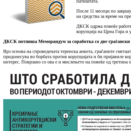
патиштата.
После 11 месеци по завршу
на средства за време на п
ДКСК одржа повеќе работн
корупција на Црна Гора и у
ДКСК потпиша Меморандум за соработка со две граѓански
Врз основа на спроведената теренска анкета, граѓаните сметаа
придонесува во борбата против корупцијата и би пријавиле ко
интерес. Поврзано со ова е и мислењето на повеќе од третина 