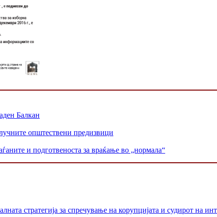
аден Балкан
 клучните општествени предизвици
раѓаните и подготвеноста за враќање во „нормала“
лната стратегија за спречување на корупцијата и судирот на ин