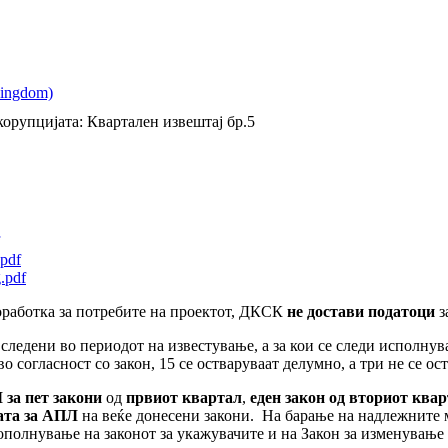
корупцијатa: Квартален извештај бр.5
.pdf
.pdf
оработка за потребите на проектот, ДКСК
не достави податоци
з
следени во периодот на известување, а за кои се следи исполнув
о согласност со закон, 15 се остваруваат делумно, а три не се ос
за пет закони
од
првиот квартал
,
еден закон од вториот ква
ата за АПЛ
на веќе донесени закони. На барање на надлежните
ополнување на законот за укажувачите и на Закон за изменување 