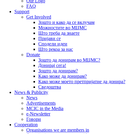
Our Logo
FAQ
Support
Get Involved
Зошто и како да се вклучам
Можностите во МЦМС
Што треба да знаете
Пријави се
Сподели идеи
Што рекоа за нас
Donate
Зошто да донирам во МЦМС?
Донирај сега!
Зошто да донирам?
Како може да донирам?
Како може моето претпријатие да донира?
Сведоштва
News & Publicity
News
Advertisements
MCIC in the Media
e-Newsletter
Говори
Cooperation
Organisations we are members in