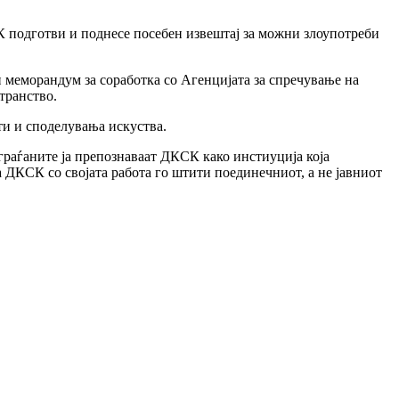
К подготви и поднесе посебен извештај за можни злоупотреби
меморандум за соработка со Агенцијата за спречување на
транство.
ти и споделувања искуства.
 граѓаните ја препознаваат ДКСК како инстиуција која
 ДКСК со својата работа го штити поединечниот, а не јавниот