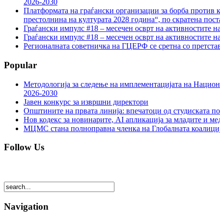
2026-2030
Платформата на граѓански организации за борба против к
престолнина на културата 2028 година“, по скратена пост
Граѓански импулс #18 – месечен осврт на активностите н
Граѓански импулс #18 – месечен осврт на активностите н
Регионалната советничка на ГЦЕРФ се сретна со претс
Popular
Методологија за следење на имплементацијата на Национа
2026-2030
Јавен конкурс за извршни директори
Општините на првата линија: впечатоци од студиската по
Нов кодекс за новинарите, AI апликација за младите и м
МЦМС стана полноправна членка на Глобалната коалици
Follow Us
Navigation