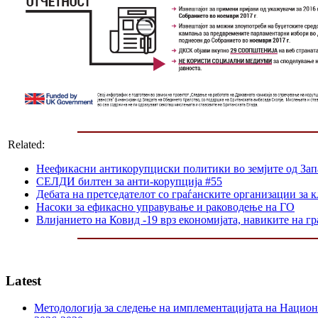
Related:
Неефикасни антикорупциски политики во земјите од Зап
СЕЛДИ билтен за анти-корупција #55
Дебата на претседателот со граѓанските организации за
Насоки за ефикасно управување и раководење на ГО
Влијанието на Ковид -19 врз економијата, навиките на г
Latest
Методологија за следење на имплементацијата на Национа