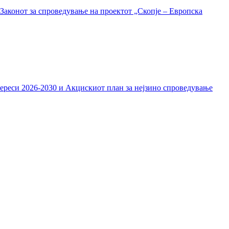
Законот за спроведување на проектот „Скопје – Европска
тереси 2026-2030 и Акцискиот план за нејзино спроведување