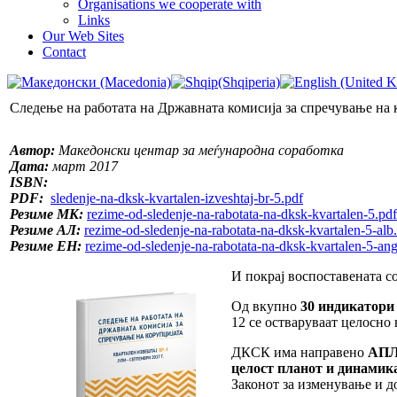
Organisations we cooperate with
Links
Our Web Sites
Contact
Следење на работата на Државната комисија за спречување на 
Автор:
Македонски центар за меѓународна соработка
Дата:
март 2017
ISBN:
PDF:
sledenje-na-dksk-kvartalen-izveshtaj-br-5.pdf
Резиме МК:
rezime-od-sledenje-na-rabotata-na-dksk-kvartalen-5.pdf
Резиме АЛ:
rezime-od-sledenje-na-rabotata-na-dksk-kvartalen-5-alb
Резиме ЕН:
rezime-od-sledenje-na-rabotata-na-dksk-kvartalen-5-ang
И покрај воспоставената с
Од вкупно
30 индикатори
12 се остваруваат целосно в
ДКСК има направено
АПЛ 
целост планот и динамик
Законот за изменување и д