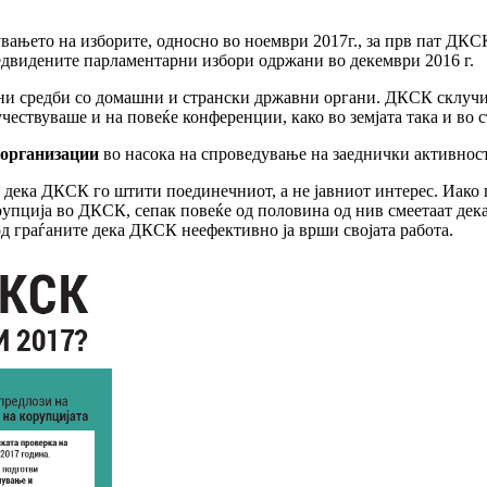
вањето на изборите, односно во ноември 2017г., за прв пат ДКС
редвидените парламентарни избори одржани во декември 2016 г.
и средби со домашни и странски државни органи. ДКСК склучи 
чествуваше и на повеќе конференции, како во земјата така и во с
 организации
во насока на спроведување на заеднички активнос
т дека ДКСК го штити поединечниот, а не јавниот интерес. Иако
рупција во ДКСК, сепак повеќе од половина од нив смеетаат дека
од граѓаните дека ДКСК неефективно ја врши својата работа.