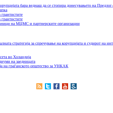
орупцијата бара веднаш да се стопира донесувањето на Предлог-
апка
а грантистите
а грантистите
тавници на МЦМС и партнерските организации
лната стратегија за спречување на корупцијата и судирот на ин
сета во Холандија
едиуми на заедницата
ја на граѓанското општество за УНКАК