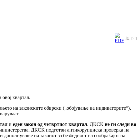
а овој квартал.
ањето на законските обврски („обојување на индикаторите“),
тваруваат.
ртал
и
еден закон од четвртиот квартал
. ДКСК
не ги следи во
 министерства, ДКСК подготви антикорупциска проверка на
и дополнување на законот за безбедност на сообраќајот на