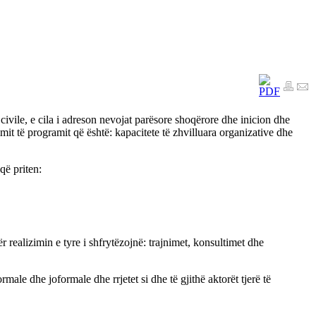
 civile, e cila i adreson nevojat parësore shoqërore dhe inicion dhe
mit të programit që është: kapacitete të zhvilluara organizative dhe
që priten:
r realizimin e tyre i shfrytëzojnë: trajnimet, konsultimet dhe
rmale dhe joformale dhe rrjetet si dhe të gjithë aktorët tjerë të