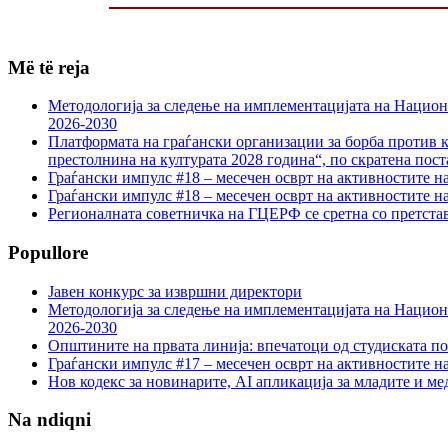
Më të reja
Методологија за следење на имплементацијата на Национа
2026-2030
Платформата на граѓански организации за борба против к
престолнина на културата 2028 година“, по скратена пост
Граѓански импулс #18 – месечен осврт на активностите н
Граѓански импулс #18 – месечен осврт на активностите н
Регионалната советничка на ГЦЕРФ се сретна со претс
Popullore
Јавен конкурс за извршни директори
Методологија за следење на имплементацијата на Национа
2026-2030
Општините на првата линија: впечатоци од студиската по
Граѓански импулс #17 – месечен осврт на активностите н
Нов кодекс за новинарите, AI апликација за младите и м
Na ndiqni