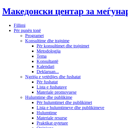
Македонски центар за меѓун
Fillimi
Për punën tonë
Programet
Konsultime dhe trajnime
Për konsultimet dhe trajnimet
Metodologjia
Tema
Konsultantë
Kalendari
Deklaruan...
Ngritja e vetëdijes dhe fushatat
Për fushatat
Lista e fushatave
Materiale promovuese
Hulumtime dhe publikime
Për hulumtimet dhe publikimet
Lista e hulumtimeve dhe publikimeve
Hulumtime
Materiale resurse
Praktikat qytetare