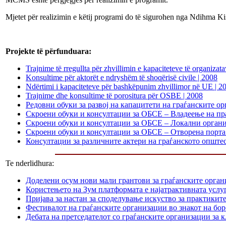
Mjetet për realizimin e këtij programi do të sigurohen nga Ndihma 
Projekte të përfunduara
:
Trajnime të rregullta për zhvillimin e kapaciteteve të organizat
Konsultime për aktorët e ndryshëm të shoqërisë civile | 2008
Ndërtimi i kapaciteteve për bashkëpunim zhvillimor në UE | 2
Trajnime dhe konsultime të porositura për OSBE | 2008
Редовни обуки за развој на капацитети на граѓанските ор
Скроени обуки и консултации за ОБСЕ – Владеење на пра
Скроени обуки и консултации за ОБСЕ – Локални органи
Скроени обуки и консултации за ОБСЕ – Отворена порта 
Консултации за различните актери на граѓанското општес
Te nderlidhura:
Доделени осум нови мали грантови за граѓанските орга
Користењето на Зум платформата е најатрактивната услуг
Пријава за настан за споделување искуство за практикит
Фестивалот на граѓанските организации во знакот на б
Дебата на претседателот со граѓанските организации за