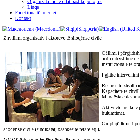
Organizata me të cilat bashkëpunojmë
Linqe
Faqet tona të internetit
Kontakt
Zhvillimi organizativ i aktorëve të shoqërisë civile
Qëllimi i përgjithsh
arrin ndryshime në 
institucionale të or
I gjithë intervenimi
Resurse të zhvillua
Kapacitete të zhvil
Mundësia e dëshmua
Aktivitetet në këtë 
hulumtimet.
Grupi qëllimor i pro
shoqërisë civile (sindikatat, bashkësitë fetare etj.).
MCMS është përgjegjës për realizimin e programit.