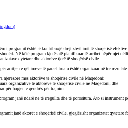
ëm i programit është të kontribuojë drejt zhvillimit të shoqërisë efektive
shoqëri. Në këtë program kjo është planifikuar të arrihet nëpërmjet qëlli
ganizatave qytetare dhe aktorëve tjerë të shoqërisë civile.
 për arritjen e qëllimeve të parashtruara është organizuar në tre rezultate 
ra njerëzore mes aktorëve të shoqërisë civile në Maqedoni;
luara organizative të aktorëve të shoqërisë civile në Maqedoni; dhe
r për hapjen e qendrës për trajnim.
program janë ndarë në të rregullta dhe të porositura. Ato si instrument pë
gramit janë aktorët e shoqërisë civile, gjegjësisht organizatat qytetare fo