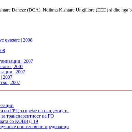
Kishtare Daneze (DCA), Ndihma Kishtare Ungjillore (EED) si dhe nga b
ave qytetare | 2008
008
ганизации | 2007
вото | 2007
зации | 2007
| 2007
тво | 2007
низации
а на ГРЦ за време на пандемијата
е за транспарентност на ГО
орбата со КОВИД-19
 клучните општествени предизвици