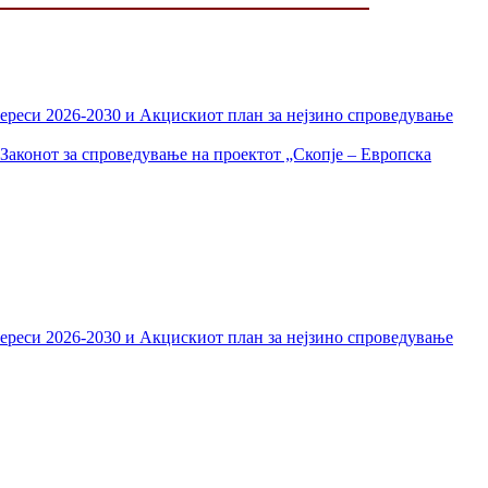
тереси 2026-2030 и Акцискиот план за нејзино спроведување
Законот за спроведување на проектот „Скопје – Европска
тереси 2026-2030 и Акцискиот план за нејзино спроведување