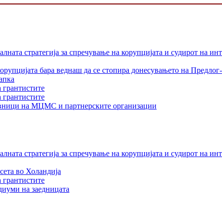
лната стратегија за спречување на корупцијата и судирот на ин
орупцијата бара веднаш да се стопира донесувањето на Предлог-
апка
а грантистите
а грантистите
тавници на МЦМС и партнерските организации
лната стратегија за спречување на корупцијата и судирот на ин
сета во Холандија
а грантистите
едиуми на заедницата