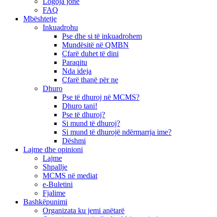
Logoja jonë
FAQ
Mbështetje
Inkuadrohu
Pse dhe si të inkuadrohem
Mundësitë në QMBN
Çfarë duhet të dini
Paraqitu
Nda ideja
Çfarë thanë për ne
Dhuro
Pse të dhuroj në MCMS?
Dhuro tani!
Pse të dhuroj?
Si mund të dhuroj?
Si mund të dhurojë ndërmarrja ime?
Dëshmi
Lajme dhe opinioni
Lajme
Shpallje
MCMS në mediat
e-Buletini
Fjalime
Bashkëpunimi
Organizata ku jemi anëtarë