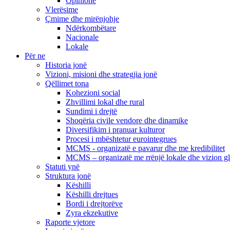
Opinione
Vlerësime
Çmime dhe mirënjohje
Ndërkombëtare
Nacionale
Lokale
Për ne
Historia jonë
Vizioni, misioni dhe strategjia jonë
Qëllimet tona
Kohezioni social
Zhvillimi lokal dhe rural
Sundimi i drejtë
Shoqëria civile vendore dhe dinamike
Diversifikim i pranuar kulturor
Procesi i mbështetur eurointegrues
MCMS - organizatë e pavarur dhe me kredibilitet
MCMS – organizatë me rrënjë lokale dhe vizion g
Statuti ynë
Struktura jonë
Këshilli
Këshilli drejtues
Bordi i drejtorëve
Zyra ekzekutive
Raporte vjetore