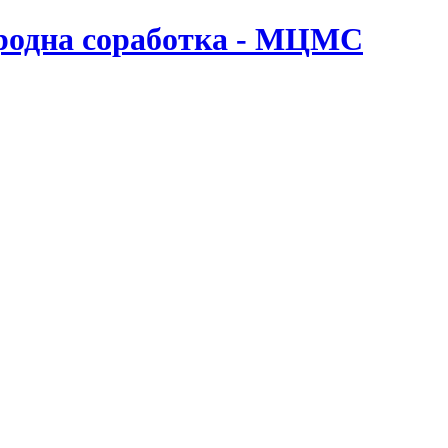
ародна соработка - МЦМС