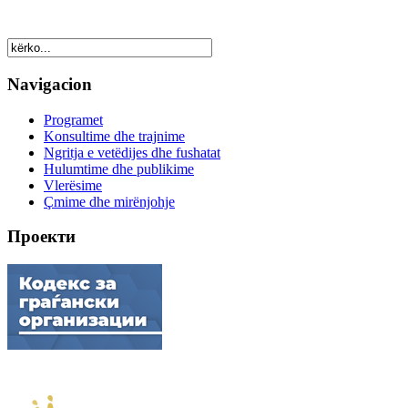
Navigacion
Programet
Konsultime dhe trajnime
Ngritja e vetëdijes dhe fushatat
Hulumtime dhe publikime
Vlerësime
Çmime dhe mirënjohje
Проекти