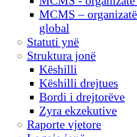
MCMS - organizatë e
MCMS – organizatë 
global
Statuti ynë
Struktura jonë
Këshilli
Këshilli drejtues
Bordi i drejtorëve
Zyra ekzekutive
Raporte vjetore