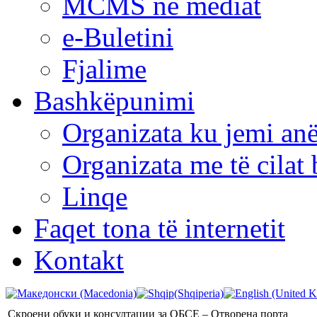
MCMS në mediat
e-Buletini
Fjalime
Bashkëpunimi
Organizata ku jemi anë
Organizata me të cila
Linqe
Faqet tona të internetit
Kontakt
Скроени обуки и консултации за ОБСЕ – Отворена порта