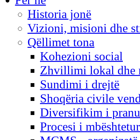
Historia jonë
Vizioni, misioni dhe st
Qëllimet tona
Kohezioni social
Zhvillimi lokal dhe 
Sundimi i drejtë
Shoqëria civile ven
Diversifikim i pranu
Procesi i mbështetur