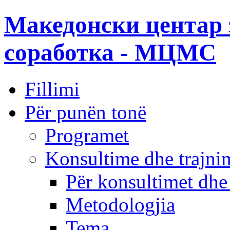
Македонски центар 
соработка - МЦМС
Fillimi
Për punën tonë
Programet
Konsultime dhe trajni
Për konsultimet dhe
Metodologjia
Tema