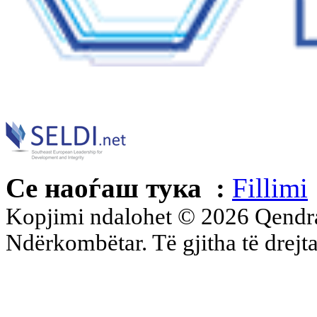
Се наоѓаш тука :
Fillimi
Kopjimi ndalohet © 2026 Qend
Ndërkombëtar. Të gjitha të drejta