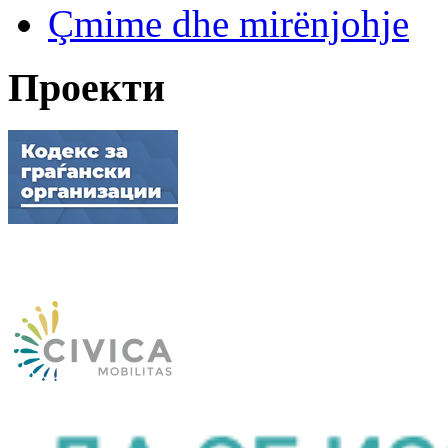
Çmime dhe mirënjohje
Проекти