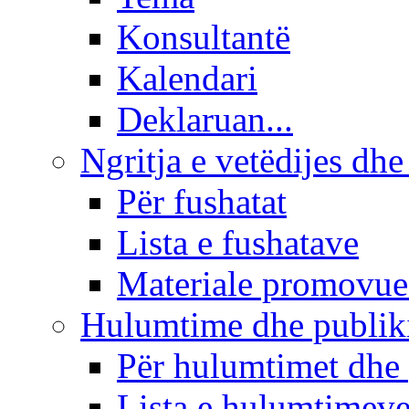
Konsultantë
Kalendari
Deklaruan...
Ngritja e vetëdijes dhe
Për fushatat
Lista e fushatave
Materiale promovue
Hulumtime dhe publi
Për hulumtimet dhe
Lista e hulumtimev