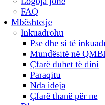
Logoja jonë
FAQ
Mbështetje
Inkuadrohu
Pse dhe si të inkua
Mundësitë në QMB
Çfarë duhet të dini
Paraqitu
Nda ideja
Çfarë thanë për ne