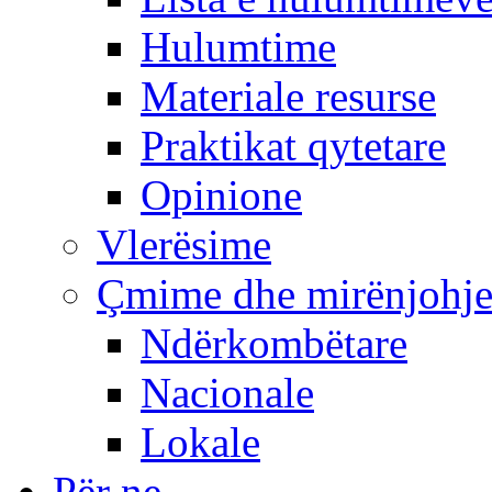
Hulumtime
Materiale resurse
Praktikat qytetare
Opinione
Vlerësime
Çmime dhe mirënjohj
Ndërkombëtare
Nacionale
Lokale
Për ne