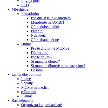
Logoja jonë
FAQ
Mbështetje
Inkuadrohu
Pse dhe si të inkuadrohem
Mundësitë në QMBN
Çfarë duhet të dini
Paraqitu
Nda ideja
Çfarë thanë për ne
Dhuro
Pse të dhuroj në MCMS?
Dhuro tani!
Pse të dhuroj?
Si mund të dhuroj?
Si mund të dhurojë ndërmarrja ime?
Dëshmi
Lajme dhe opinioni
Lajme
Shpallje
MCMS në mediat
e-Buletini
Fjalime
Bashkëpunimi
Organizata ku jemi anëtarë