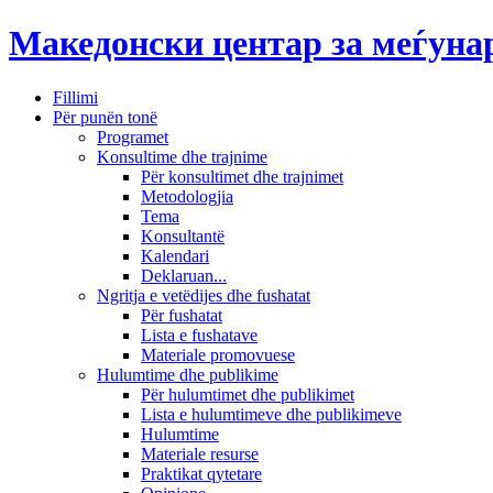
Македонски центар за меѓун
Fillimi
Për punën tonë
Programet
Konsultime dhe trajnime
Për konsultimet dhe trajnimet
Metodologjia
Tema
Konsultantë
Kalendari
Deklaruan...
Ngritja e vetëdijes dhe fushatat
Për fushatat
Lista e fushatave
Materiale promovuese
Hulumtime dhe publikime
Për hulumtimet dhe publikimet
Lista e hulumtimeve dhe publikimeve
Hulumtime
Materiale resurse
Praktikat qytetare