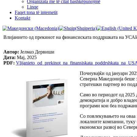
Organizata me të cilat bashkëpunojmë
Linqe
Faqet tona të internetit
Kontakt
Влијанието од прекинот на финансиската поддршката на УСАИ
Автор:
Јелмаз Дервиши
Дата:
Мај, 2025
PDF:
Vlijanieto_od_prekinot_na_finansiskata_poddrshkata_na_
Почнувајќи од јануари 202
Северна Македонија беше з
стратешки партнер во подд
Само во периодот од 2025 
демократија и добро владе
програми кои беа подржани
Со повлекувањето на оваа
локалните компании, туку 
економски развој во Север