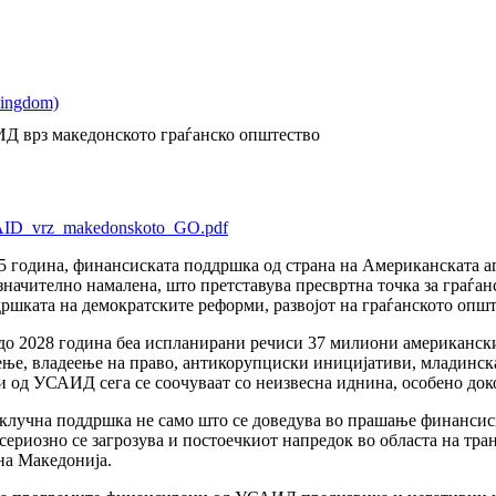
Д врз македонското граѓанско општество
USAID_vrz_makedonskoto_GO.pdf
5 година, финансиската поддршка од страна на Американската аг
начително намалена, што претставува пресвртна точка за граѓан
ршката на демократските реформи, развојот на граѓанското општ
до 2028 година беа испланирани речиси 37 милиони американски
ење, владеење на право, антикорупциски иницијативи, младинск
 од УСАИД сега се соочуваат со неизвесна иднина, особено док
 клучна поддршка не само што се доведува во прашање финансис
сериозно се загрозува и постоечкиот напредок во областа на тра
на Македонија.