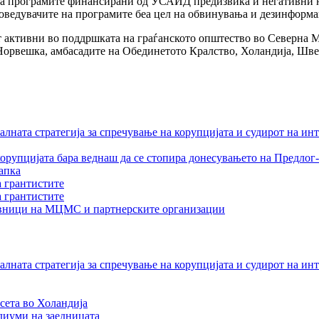
а програмите финансирани од УСАИД предизвика и негативни н
оведувачите на програмите беа цел на обвинувања и дезинформ
активни во поддршката на граѓанското општество во Северна Мак
Норвешка, амбасадите на Обединетото Кралство, Холандија, Швед
лната стратегија за спречување на корупцијата и судирот на ин
орупцијата бара веднаш да се стопира донесувањето на Предлог-
апка
а грантистите
а грантистите
тавници на МЦМС и партнерските организации
лната стратегија за спречување на корупцијата и судирот на ин
сета во Холандија
едиуми на заедницата