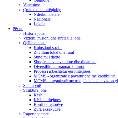
Opinione
Vlerësime
Çmime dhe mirënjohje
Ndërkombëtare
Nacionale
Lokale
Për ne
Historia jonë
Vizioni, misioni dhe strategjia jonë
Qëllimet tona
Kohezioni social
Zhvillimi lokal dhe rural
Sundimi i drejtë
Shoqëria civile vendore dhe dinamike
Diversifikim i pranuar kulturor
Procesi i mbështetur eurointegrues
MCMS - organizatë e pavarur dhe me kredibilitet
MCMS – organizatë me rrënjë lokale dhe vizion g
Statuti ynë
Struktura jonë
Këshilli
Këshilli drejtues
Bordi i drejtorëve
Zyra ekzekutive
Raporte vjetore