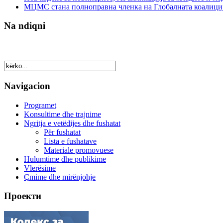
МЦМС стана полноправна членка на Глобалната коалици
Na ndiqni
Navigacion
Programet
Konsultime dhe trajnime
Ngritja e vetëdijes dhe fushatat
Për fushatat
Lista e fushatave
Materiale promovuese
Hulumtime dhe publikime
Vlerësime
Çmime dhe mirënjohje
Проекти