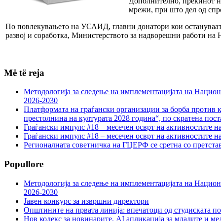
Дополнително, прекинот н
мрежи, при што дел од спр
По повлекувањето на УСАИД, главни донатори кои остануваат 
развој и соработка, Министерството за надворешни работи на 
Më të reja
Методологија за следење на имплементацијата на Национа
2026-2030
Платформата на граѓански организации за борба против к
престолнина на културата 2028 година“, по скратена пост
Граѓански импулс #18 – месечен осврт на активностите н
Граѓански импулс #18 – месечен осврт на активностите н
Регионалната советничка на ГЦЕРФ се сретна со претс
Popullore
Методологија за следење на имплементацијата на Национа
2026-2030
Јавен конкурс за извршни директори
Општините на првата линија: впечатоци од студиската по
Нов кодекс за новинарите, AI апликација за младите и м