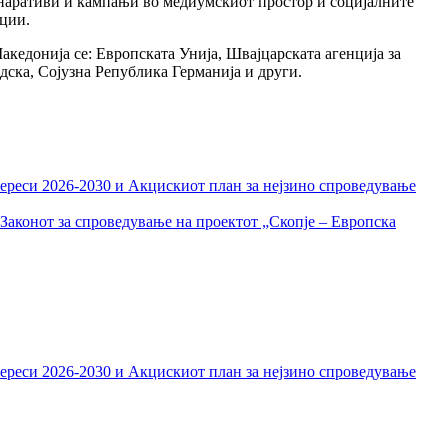
аративи и кампањи во медиумскиот простор и социјалните
ации.
едонија се: Европската Унија, Швајцарската агенција за
ска, Сојузна Република Германија и други.
тереси 2026-2030 и Акцискиот план за нејзино спроведување
Законот за спроведување на проектот „Скопје – Европска
тереси 2026-2030 и Акцискиот план за нејзино спроведување