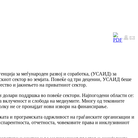
енција за меѓународен развој и соработка, (УСАИД) за
скиот сектор во земјата. Повеќе од три децении, УСАИД беше
ество и јакнењето на приватниот сектор.
 долари поддршка во повеќе сектори. Најпогодени области се:
а вклученост и слобода на медиумите. Многу од тековните
олку не се пронајдат нови извори на финансирање.
ката и програмската одржливост на граѓанските организации и
нспарентноста, отчетноста, човековите права и инклузивниот