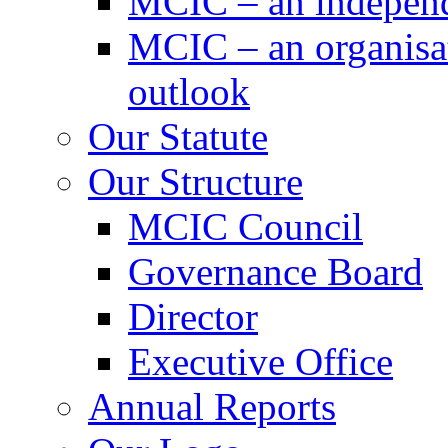
MCIC – an independe
MCIC – an organisat
outlook
Our Statute
Our Structure
MCIC Council
Governance Board
Director
Executive Office
Annual Reports