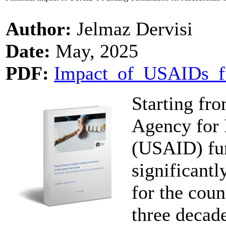
Author:
Jelmaz Dervisi
Date:
May, 2025
PDF:
Impact_of_USAIDs_fu
Starting fr
Agency for 
(USAID) fu
significantl
for the coun
three decad