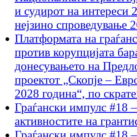
и судирот на интереси 
нејзино спроведување 
Платформата на граѓанс
против корупцијата бар
донесувањето на Предло
проектот „Скопје – Евр
2028 година“, по скрат
Граѓански импулс #18 –
активностите на гранти
Граѓански импулс #18 –