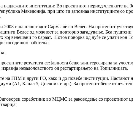
а надлежните институции: Во проектниот период членките на Зе
Република Македонија, при што ги запознаа институциите со про
.
ни 2008 г. на плоштадот Сармаале во Велес. На протестот учеств
заштити Велес од можност за повторно загадување. Беа пуштени 
х кој велешани го бараат. Потоа поворка од луѓе се упати кон Т
 долгогодишно работење.
на.
роектните резултати се: јавноста беше заинтересирана за учеств
о изразија незадоловството од рестартирањето на Топилницата.
е на ГПМ и други ГО, како и до повеќе институции. Настанот на
иуми (А1, Канал 5, Дневник и др.). За протестот беше отпечате
 Одговорен соработник во МЦМС за раководење со проектниот ци
тварија.