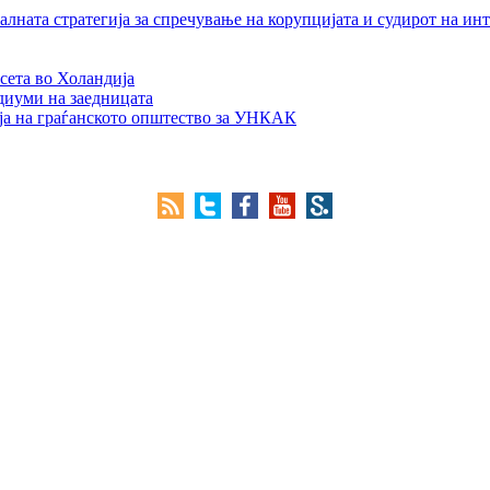
лната стратегија за спречување на корупцијата и судирот на ин
сета во Холандија
едиуми на заедницата
ја на граѓанското општество за УНКАК