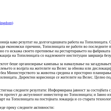
онија како резултат на долгогодишната работа на Топилницата. 
ди економски причини, Топилницата не работи во последните пе
вно го искажа своето противење на рестартирањето на фабриката н
окација на Топилницата со надлежните институции завршија без
ктот беше организирање кампања за намалување на загадувањето
лењето и волјата на жителите на Велес за обнова или дислокаци
т беа Министерството за животна средина и просторно планира
пилницата. Директни корисници се жителите на Велес. Целно по
стигнаа следните резултати: Информирана јавност за состојбат
н протест до актуелниот инвеститор во Топилницата; и Јавно из
тарт на Топилницата на постојната локација и со старата технолог
еде преку следните активности: