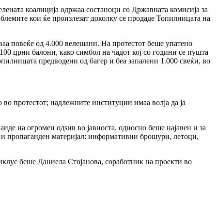
лената коалиција одржаа состаноци со Државната комисија за
блемите кои ќе произлезат доколку се продаде Топилницата на
уваа повеќе од 4.000 велешани. На протестот беше упатено
100 црни балони, како симбол на чадот кој со години се пушта
опилницата предводени од багер и беа запалени 1.000 свеќи, во
о во протестот; надлежните институции имаа волја да ја
иде на огромен одѕив во јавноста, односно беше најавен и за
н и пропаганден материјал: информативни брошури, летоци,
клус беше Даниела Стојанова, соработник на проекти во