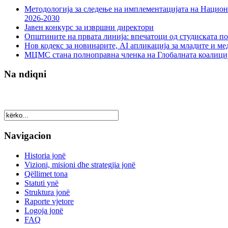
Методологија за следење на имплементацијата на Национа
2026-2030
Јавен конкурс за извршни директори
Општините на првата линија: впечатоци од студиската по
Нов кодекс за новинарите, AI апликација за младите и м
МЦМС стана полноправна членка на Глобалната коалици
Na ndiqni
Navigacion
Historia jonë
Vizioni, misioni dhe strategjia jonë
Qëllimet tona
Statuti ynë
Struktura jonë
Raporte vjetore
Logoja jonë
FAQ