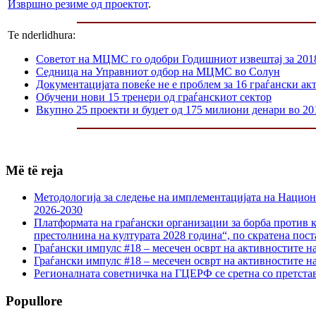
Извршно резиме од проектот
.
Te nderlidhura:
Советот на МЦМС го одобри Годишниот извештај за 201
Седница на Управниот одбор на МЦМС во Солун
Документацијата повеќе не е проблем за 16 граѓански ак
Обучени нови 15 тренери од граѓанскиот сектор
Вкупно 25 проекти и буџет од 175 милиони денари во 20
Më të reja
Методологија за следење на имплементацијата на Национа
2026-2030
Платформата на граѓански организации за борба против к
престолнина на културата 2028 година“, по скратена пост
Граѓански импулс #18 – месечен осврт на активностите н
Граѓански импулс #18 – месечен осврт на активностите н
Регионалната советничка на ГЦЕРФ се сретна со претс
Popullore