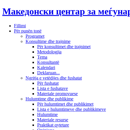
Македонски центар за меѓун
Fillimi
Për punën tonë
Programet
Konsultime dhe trajnime
Për konsultimet dhe trajnimet
Metodologjia
Tema
Konsultantë
Kalendari
Deklaruan...
Ngritja e vetëdijes dhe fushatat
Për fushatat
Lista e fushatave
Materiale promovuese
Hulumtime dhe publikime
Për hulumtimet dhe publikimet
Lista e hulumtimeve dhe publikimeve
Hulumtime
Materiale resurse
Praktikat qytetare