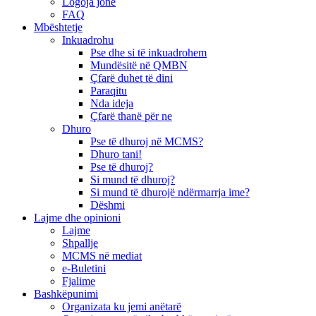
Logoja jonë
FAQ
Mbështetje
Inkuadrohu
Pse dhe si të inkuadrohem
Mundësitë në QMBN
Çfarë duhet të dini
Paraqitu
Nda ideja
Çfarë thanë për ne
Dhuro
Pse të dhuroj në MCMS?
Dhuro tani!
Pse të dhuroj?
Si mund të dhuroj?
Si mund të dhurojë ndërmarrja ime?
Dëshmi
Lajme dhe opinioni
Lajme
Shpallje
MCMS në mediat
e-Buletini
Fjalime
Bashkëpunimi
Organizata ku jemi anëtarë