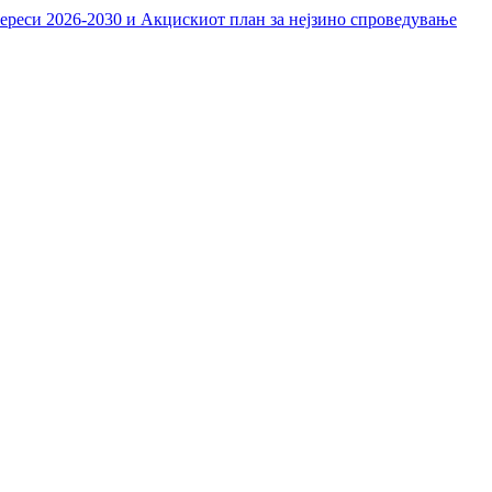
тереси 2026-2030 и Акцискиот план за нејзино спроведување