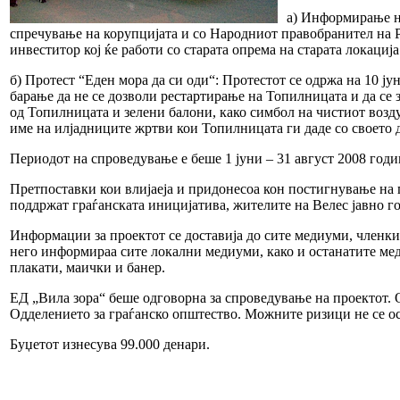
а) Информирање н
спречување на корупцијата и со Народниот правобранител на 
инвеститор кој ќе работи со старата опрема на старата локација
б) Протест “Еден мора да си оди“: Протестот се одржа на 10 ју
барање да не се дозволи рестартирање на Топилницата и да се 
од Топилницата и зелени балони, како симбол на чистиот возду
име на илјадниците жртви кои Топилницата ги даде со своето
Периодот на спроведување е беше 1 јуни – 31 август 2008 годи
Претпоставки кои влијаеја и придонесоа кон постигнување на п
поддржат граѓанската иницијатива, жителите на Велес јавно г
Информации за проектот се доставија до сите медиуми, членкит
него информираа сите локални медиуми, како и останатите мед
плакати, маички и банер.
ЕД „Вила зора“ беше одговорна за спроведување на проектот.
Одделението за граѓанско општество. Можните ризици не се ос
Буџетот изнесува 99.000 денари.