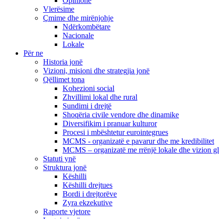
Opinione
Vlerësime
Çmime dhe mirënjohje
Ndërkombëtare
Nacionale
Lokale
Për ne
Historia jonë
Vizioni, misioni dhe strategjia jonë
Qëllimet tona
Kohezioni social
Zhvillimi lokal dhe rural
Sundimi i drejtë
Shoqëria civile vendore dhe dinamike
Diversifikim i pranuar kulturor
Procesi i mbështetur eurointegrues
MCMS - organizatë e pavarur dhe me kredibilitet
MCMS – organizatë me rrënjë lokale dhe vizion g
Statuti ynë
Struktura jonë
Këshilli
Këshilli drejtues
Bordi i drejtorëve
Zyra ekzekutive
Raporte vjetore