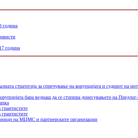
8 година
тивисти
17 година
лната стратегија за спречување на корупцијата и судирот на ин
орупцијата бара веднаш да се стопира донесувањето на Предлог-
апка
а грантистите
а грантистите
тавници на МЦМС и партнерските организации