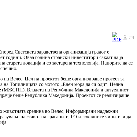
Според Светската здравствена организација градот е
т години. Оваа година странски инвеститори сакаат да ја
а старата локација и со застарена технологија. Напорите да се
успешно.
 на Велес. Цел на проектот беше организирање протест за
ја на Топилницата со мотото „Еден мора да си оди“. Целна
ње (МЖСПП), Владата на Република Македонија и актуелниот
драчје беше Република Македонија. Проектот се реализираше
а со животната средина во Велес; Информирани надлежни
разување на ставот на граѓаните, ГО и локалните чинители да
ија.