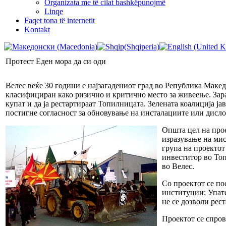
Organizata me të cilat bashkëpunojmë
Linqe
Faqet tona të internetit
Kontakt
Протест Еден мора да си оди
Велес веќе 30 години е најзагадениот град во Република Макед
класифициран како ризично и критично место за живеење. Зара
купат и да ја рестартираат Топилницата. Зелената коалиција ја
постигне согласност за обновување на инсталациите или дисл
Општа цел на прое
изразување на мис
група на проекто
инвеститор во То
во Велес.
Со проектот се по
институции; Упате
не се дозволи рес
Проектот се спров