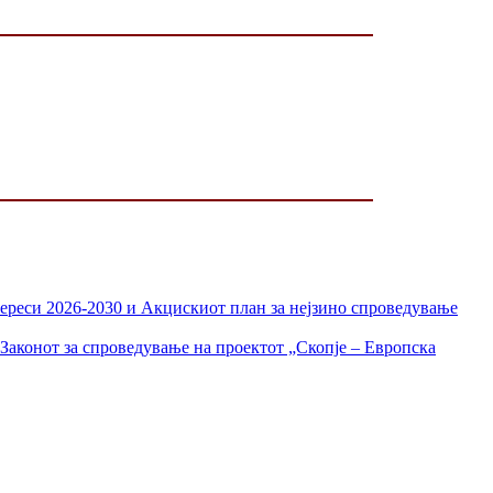
тереси 2026-2030 и Акцискиот план за нејзино спроведување
Законот за спроведување на проектот „Скопје – Европска