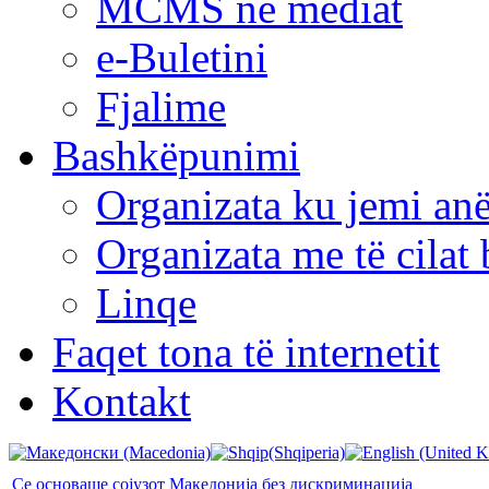
MCMS në mediat
e-Buletini
Fjalime
Bashkëpunimi
Organizata ku jemi anë
Organizata me të cila
Linqe
Faqet tona të internetit
Kontakt
Се основаше сојузот Македонија без дискриминација