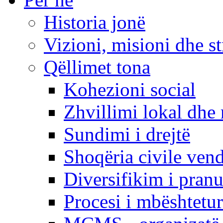
Historia jonë
Vizioni, misioni dhe st
Qëllimet tona
Kohezioni social
Zhvillimi lokal dhe 
Sundimi i drejtë
Shoqëria civile ven
Diversifikim i pranu
Procesi i mbështetur