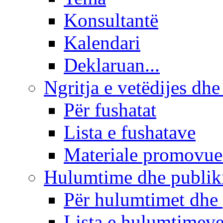
Konsultantë
Kalendari
Deklaruan...
Ngritja e vetëdijes dhe
Për fushatat
Lista e fushatave
Materiale promovue
Hulumtime dhe publi
Për hulumtimet dhe
Lista e hulumtimev