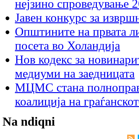
нејзино спроведување 
Јавен конкурс за изврш
Општините на првата ли
посета во Холандија
Нов кодекс за новинарит
медиуми на заедницата
МЦМС стана полноправн
коалиција на граѓанск
Na ndiqni