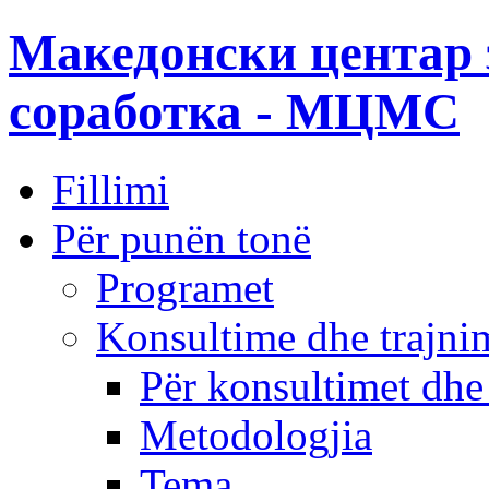
Македонски центар 
соработка - МЦМС
Fillimi
Për punën tonë
Programet
Konsultime dhe trajni
Për konsultimet dhe
Metodologjia
Tema