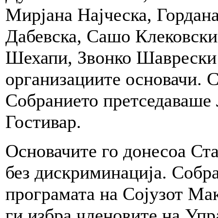
Мирјана Најческа, Гордан
Дабевска, Сашо Клековски
Шехапи, Звонко Шаврески 
организациите основачи. С
Собранието претседаваше
Гостивар.
Основачите го донесоа Ста
без дискриминација. Собра
програмата на Сојузот Ма
ги избра членовите на Упр