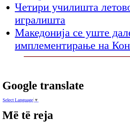
Четири училишта летово
игралишта
Македонија се уште дал
имплементирање на Ко
Google translate
Select Language
▼
Më të reja