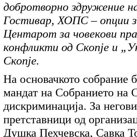
добротворно здружение н
Гостивар, ХОПС – опции з
Центарот за човекови пра
конфликти од Скопје и „У
Скопје.
На основачкото собрание б
мандат на Собранието на С
дискриминација. За негови
претставници од организа
Душка Пехчевска, Савка Т