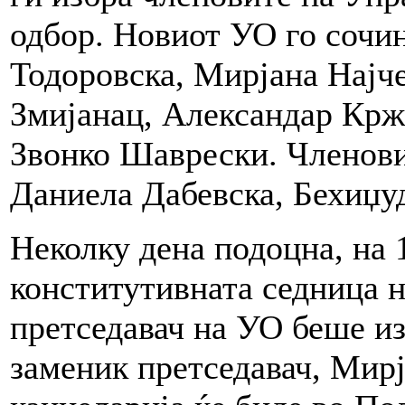
одбор. Новиот УО го сочи
Тодоровска, Мирјана Најче
Змијанац, Александар Крж
Звонко Шаврески. Членови
Даниела Дабевска, Бехиџу
Неколку дена подоцна, на 
конститутивната седница н
претседавач на УО беше из
заменик претседавач, Мирј