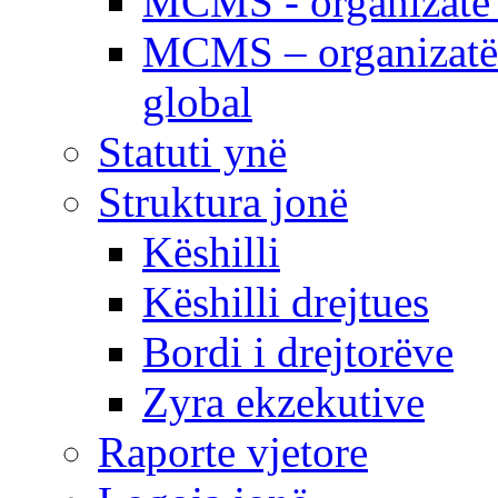
MCMS - organizatë e
MCMS – organizatë 
global
Statuti ynë
Struktura jonë
Këshilli
Këshilli drejtues
Bordi i drejtorëve
Zyra ekzekutive
Raporte vjetore