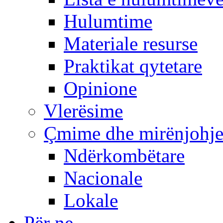
Hulumtime
Materiale resurse
Praktikat qytetare
Opinione
Vlerësime
Çmime dhe mirënjohj
Ndërkombëtare
Nacionale
Lokale
Për ne