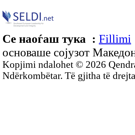
Се наоѓаш тука :
Fillimi
основаше сојузот Македон
Kopjimi ndalohet © 2026 Qend
Ndërkombëtar. Të gjitha të drejta