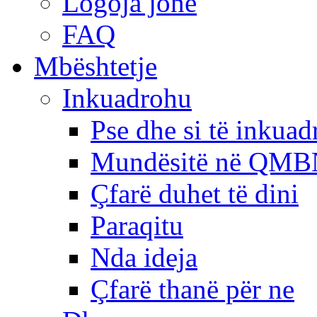
Logoja jonë
FAQ
Mbështetje
Inkuadrohu
Pse dhe si të inkua
Mundësitë në QMB
Çfarë duhet të dini
Paraqitu
Nda ideja
Çfarë thanë për ne