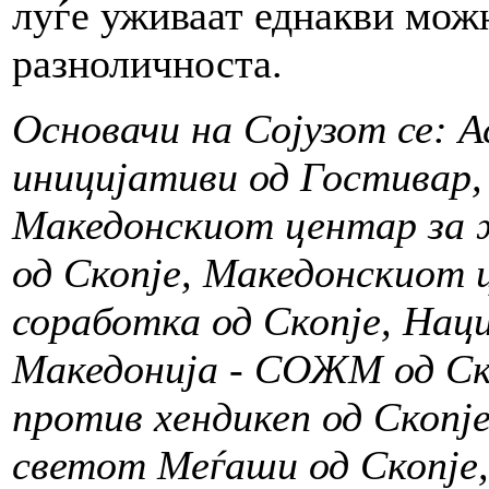
луѓе уживаат еднакви можн
разноличноста.
Основачи на Сојузот се: 
иницијативи од Гостивар, 
Македонскиот центар за 
од Скопје, Македонскиот 
соработка од Скопје, Нац
Македонија - СОЖМ од Ск
против хендикеп од Скопј
светот Меѓаши од Скопје