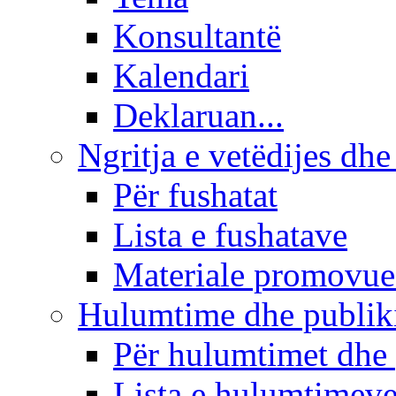
Konsultantë
Kalendari
Deklaruan...
Ngritja e vetëdijes dhe
Për fushatat
Lista e fushatave
Materiale promovue
Hulumtime dhe publi
Për hulumtimet dhe
Lista e hulumtimev