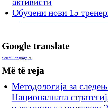
активисти
Обучени нови 15 тренер
Google translate
Select Language
▼
Më të reja
Методологија за следењ
Националната стратегиј
и судирот на интереси 