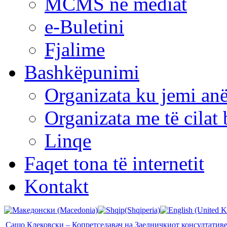
MCMS në mediat
e-Buletini
Fjalime
Bashkëpunimi
Organizata ku jemi anë
Organizata me të cila
Linqe
Faqet tona të internetit
Kontakt
Сашо Клековски – Копретседавач на Заедничкиот консултатив