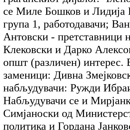
се Миле Бошков и Лидија 
група 1, работодавачи; В
Антовски - претставници н
Клековски и Дарко Алексов
општ (различен) интерес. 
заменици: Дивна Змејковск
набљудувачи: Ружди Ибраи
Набљудувачи се и Мирјанк
Симјаноски од Министерст
политика и Гордана Јанков