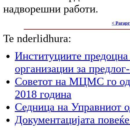
надворешни работи.
< Parapr
Te nderlidhura:
Институциите предоцна 
организации за предлог-
Советот на МЦМС го од
2018 година
Седница на Управниот 
Документацијата повеќе 