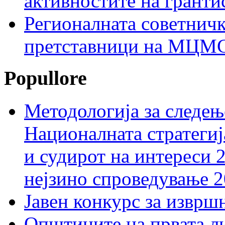
активностите на гранти
Регионалната советничк
претставници на МЦМС 
Popullore
Методологија за следењ
Националната стратегиј
и судирот на интереси 
нејзино спроведување 
Јавен конкурс за изврш
Општините на првата ли