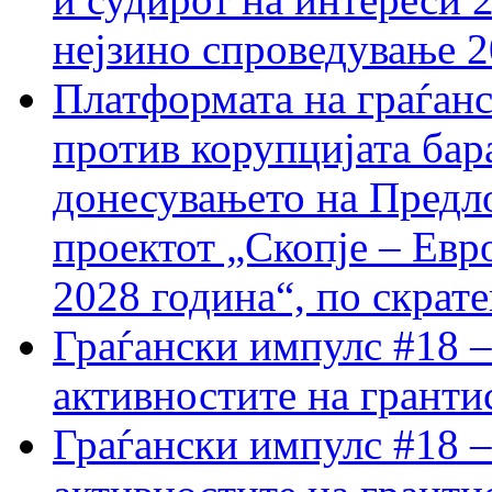
нејзино спроведување 
Платформата на граѓанс
против корупцијата бар
донесувањето на Предло
проектот „Скопје – Евр
2028 година“, по скрат
Граѓански импулс #18 –
активностите на гранти
Граѓански импулс #18 –