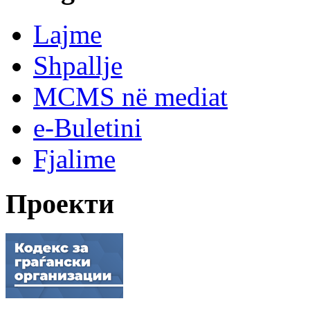
Lajme
Shpallje
MCMS në mediat
e-Buletini
Fjalime
Проекти