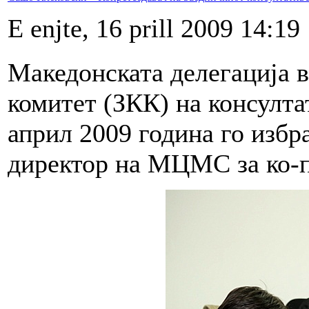
E enjte, 16 prill 2009 14:19
Македонската делегација 
комитет (ЗКК) на консулта
април 2009 година го изб
директор на МЦМС за ко-п