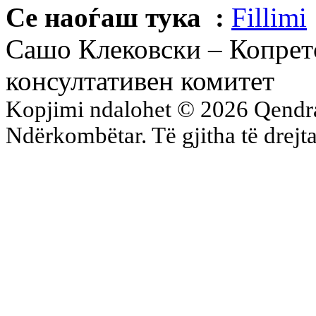
Се наоѓаш тука :
Fillimi
Сашо Клековски – Копрет
консултативен комитет
Kopjimi ndalohet © 2026 Qend
Ndërkombëtar. Të gjitha të drejta