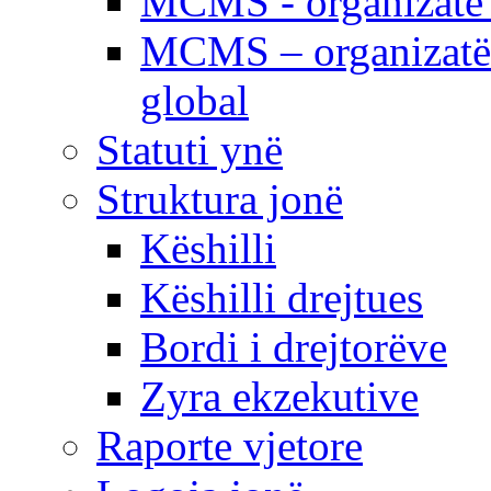
MCMS - organizatë e
MCMS – organizatë 
global
Statuti ynë
Struktura jonë
Këshilli
Këshilli drejtues
Bordi i drejtorëve
Zyra ekzekutive
Raporte vjetore