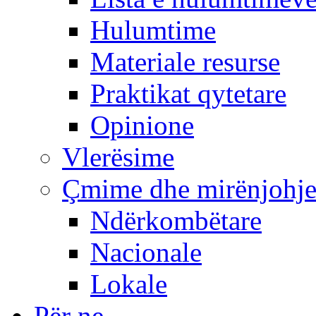
Hulumtime
Materiale resurse
Praktikat qytetare
Opinione
Vlerësime
Çmime dhe mirënjohj
Ndërkombëtare
Nacionale
Lokale
Për ne