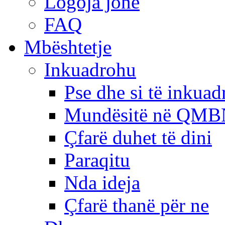
Logoja jonë
FAQ
Mbështetje
Inkuadrohu
Pse dhe si të inkua
Mundësitë në QMB
Çfarë duhet të dini
Paraqitu
Nda ideja
Çfarë thanë për ne