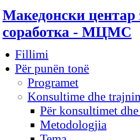
Македонски центар 
соработка - МЦМС
Fillimi
Për punën tonë
Programet
Konsultime dhe trajni
Për konsultimet dhe
Metodologjia
Tema