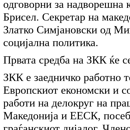
одговорни за надворешна к
Брисел. Секретар на макед
Златко Симјановски од Мин
социјална политика.
Првата средба на ЗКК ќе с
ЗКК е заедничко работно т
Европскиот економски и с
работи на делокруг на пра
Македонија и ЕЕСК, посеб
граѓанскиот дијалог. Член