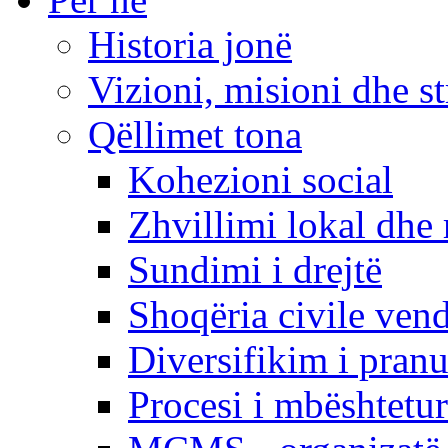
Historia jonë
Vizioni, misioni dhe st
Qëllimet tona
Kohezioni social
Zhvillimi lokal dhe 
Sundimi i drejtë
Shoqëria civile ven
Diversifikim i pranu
Procesi i mbështetur