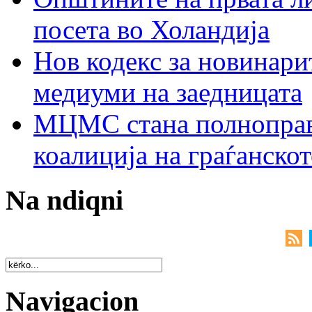
посета во Холандија
Нов кодекс за новинарит
медиуми на заедницата
МЦМС стана полноправн
коалиција на граѓанск
Na ndiqni
Navigacion