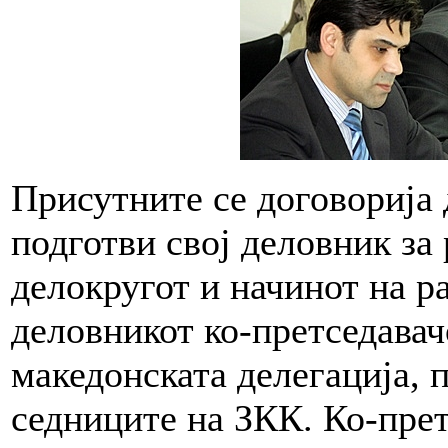
Присутните се договорија 
подготви свој деловник за 
делокругот и начинот на р
деловникот ко-претседавач
македонската делегација, 
седниците на ЗКК. Ко-прет