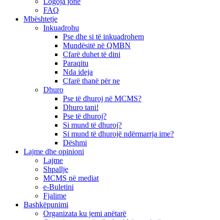
Logoja jonë
FAQ
Mbështetje
Inkuadrohu
Pse dhe si të inkuadrohem
Mundësitë në QMBN
Çfarë duhet të dini
Paraqitu
Nda ideja
Çfarë thanë për ne
Dhuro
Pse të dhuroj në MCMS?
Dhuro tani!
Pse të dhuroj?
Si mund të dhuroj?
Si mund të dhurojë ndërmarrja ime?
Dëshmi
Lajme dhe opinioni
Lajme
Shpallje
MCMS në mediat
e-Buletini
Fjalime
Bashkëpunimi
Organizata ku jemi anëtarë