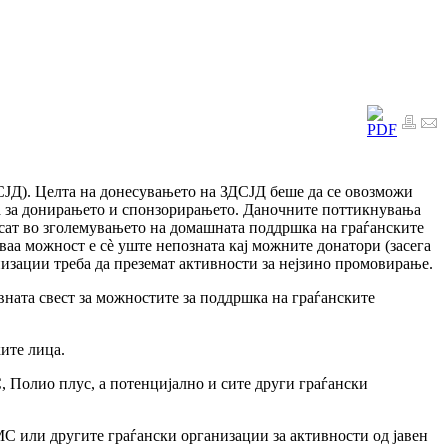
ДСЈД). Целта на донесувањето на ЗДСЈД беше да се овозможи
а за донирањето и спонзорирањето. Даночните поттикнувања
сат во зголемувањето на домашната поддршка на граѓанските
ваа можност е сè уште непозната кај можните донатори (засега
низации треба да преземат активности за нејзино промовирање.
ната свест за можностите за поддршка на граѓанските
ите лица.
 Полио плус, а потенцијално и сите други граѓански
МС или другите граѓански организации за активности од јавен