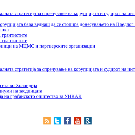
лната стратегија за спречување на корупцијата и судирот на ин
орупцијата бара веднаш да се стопира донесувањето на Предлог-
апка
а грантистите
а грантистите
тавници на МЦМС и партнерските организации
лната стратегија за спречување на корупцијата и судирот на ин
сета во Холандија
едиуми на заедницата
ја на граѓанското општество за УНКАК