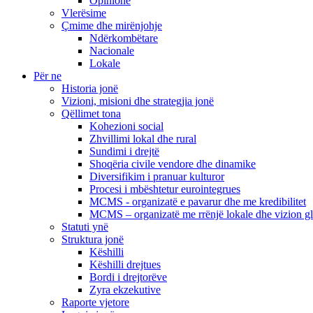
Opinione
Vlerësime
Çmime dhe mirënjohje
Ndërkombëtare
Nacionale
Lokale
Për ne
Historia jonë
Vizioni, misioni dhe strategjia jonë
Qëllimet tona
Kohezioni social
Zhvillimi lokal dhe rural
Sundimi i drejtë
Shoqëria civile vendore dhe dinamike
Diversifikim i pranuar kulturor
Procesi i mbështetur eurointegrues
MCMS - organizatë e pavarur dhe me kredibilitet
MCMS – organizatë me rrënjë lokale dhe vizion g
Statuti ynë
Struktura jonë
Këshilli
Këshilli drejtues
Bordi i drejtorëve
Zyra ekzekutive
Raporte vjetore