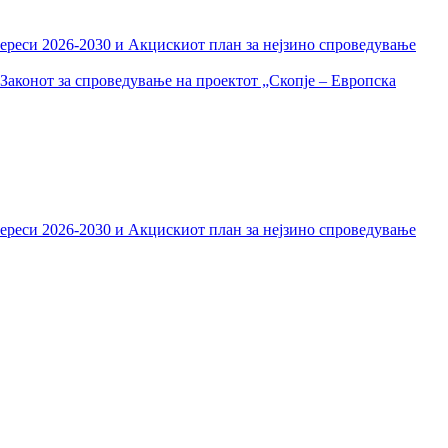
тереси 2026-2030 и Акцискиот план за нејзино спроведување
Законот за спроведување на проектот „Скопје – Европска
тереси 2026-2030 и Акцискиот план за нејзино спроведување