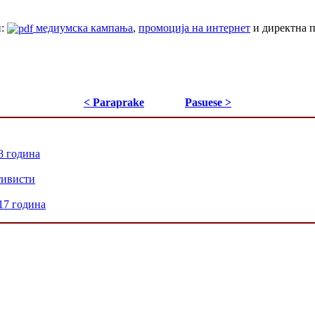
и:
медиумска кампања
,
промоција на интернет
и директна 
< Paraprake
Pasuese >
8 година
тивисти
17 година