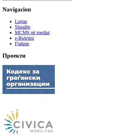
Navigacion
Lajme
Shpallje
MCMS në mediat
e-Buletini
Fjalime
Проекти