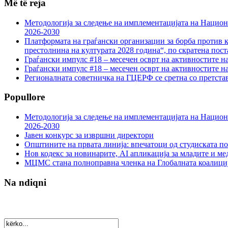
Më të reja
Методологија за следење на имплементацијата на Национа
2026-2030
Платформата на граѓански организации за борба против к
престолнина на културата 2028 година“, по скратена пост
Граѓански импулс #18 – месечен осврт на активностите н
Граѓански импулс #18 – месечен осврт на активностите н
Регионалната советничка на ГЦЕРФ се сретна со претс
Popullore
Методологија за следење на имплементацијата на Национа
2026-2030
Јавен конкурс за извршни директори
Општините на првата линија: впечатоци од студиската по
Нов кодекс за новинарите, AI апликација за младите и м
МЦМС стана полноправна членка на Глобалната коалици
Na ndiqni