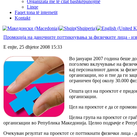
Organizata me të cilat bashkëpunojmë
Linqe
Faqet tona të internetit
Kontakt
Промоција на даночните поттикнувања за физичките лица - и
E enjte, 25 dhjetor 2008 15:33
Во јануари 2007 година беше до
поголемо вклучување на физичк
кај персоналниот данок за физ
организации, но и тие да ги за
ограничен број околу 30.000 фи
Општа цел на проектот е придо
организации.
Цел на проектот е да се промов
Целна група на проектот се гр
организации во Република Македонија. Целно подрачје е Репуб
Очекуван резултат на проектот се поттикнати физички лица - 