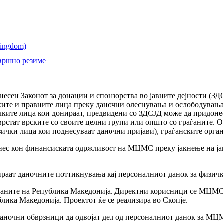
звршно резиме
несен Законот за донации и спонзорства во јавните дејности (З
ите и правните лица преку даночни олеснувања и ослободувањ
ичките лица кои донираат, предвидени со ЗДСЈД може да придоне
цврстат врските со своите целни групи или општо со граѓаните. О
зички лица кои поднесуваат даночни пријави), граѓанските орга
нес кон финансиската одржливост на МЦМС преку јакнење на јав
ираат даночните поттикнувања кај персоналниот данок за физичк
аѓаните на Република Македонија. Директни корисници се МЦМС,
лика Македонија. Проектот ќе се реализира во Скопје.
даночни обврзници да одвојат дел од персоналниот данок за МЦ