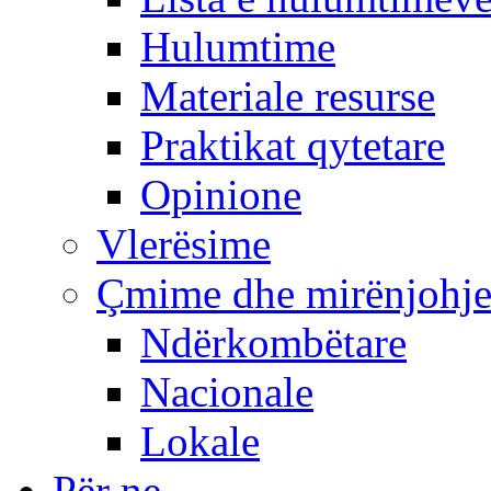
Hulumtime
Materiale resurse
Praktikat qytetare
Opinione
Vlerësime
Çmime dhe mirënjohj
Ndërkombëtare
Nacionale
Lokale
Për ne