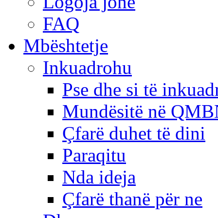
Logoja jonë
FAQ
Mbështetje
Inkuadrohu
Pse dhe si të inkua
Mundësitë në QMB
Çfarë duhet të dini
Paraqitu
Nda ideja
Çfarë thanë për ne