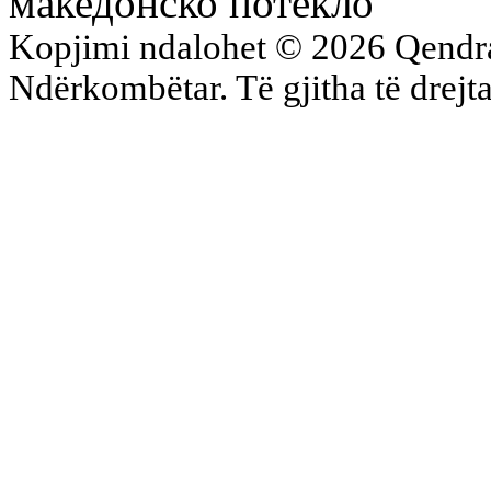
македонско потекло
Kopjimi ndalohet © 2026 Qend
Ndërkombëtar. Të gjitha të drejta