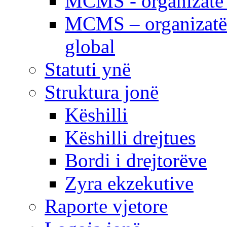
MCMS - organizatë e
MCMS – organizatë 
global
Statuti ynë
Struktura jonë
Këshilli
Këshilli drejtues
Bordi i drejtorëve
Zyra ekzekutive
Raporte vjetore