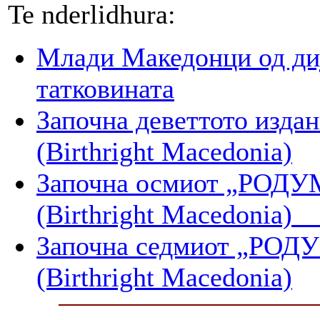
Te nderlidhura:
Млади Македонци од диј
татковината
Започна деветтото изда
(Birthright Macedonia)
Започна осмиот „РО
(Birthright Macedonia
Започна седмиот „Р
(Birthright Macedonia)