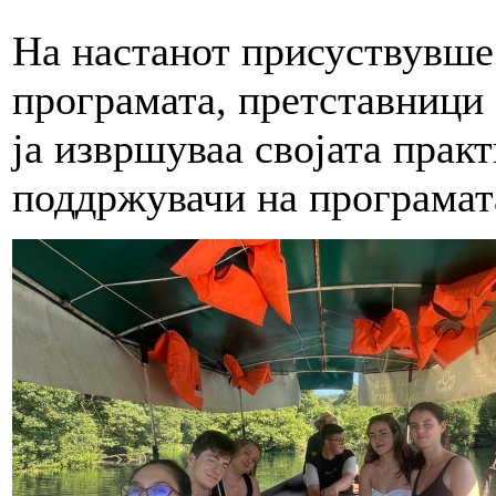
На настанот присуствувше
програмата, претставници
ја извршуваа својата прак
поддржувачи на програмат