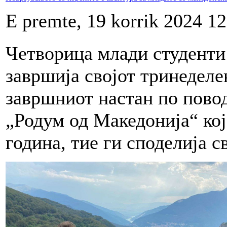
E premte, 19 korrik 2024 12
Четворица млади студенти
завршија својот тринеделен
завршниот настан по пово
„Родум од Македонија“ кој
година, тие ги споделија с