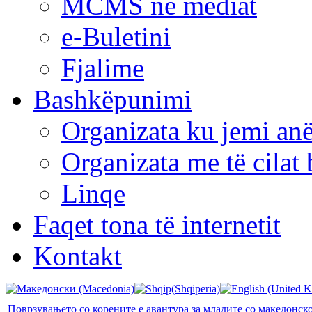
MCMS në mediat
e-Buletini
Fjalime
Bashkëpunimi
Organizata ku jemi anë
Organizata me të cila
Linqe
Faqet tona të internetit
Kontakt
Поврзувањето со корените е авантура за младите со македонск