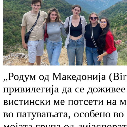
„Родум од Македонија (Bir
привилегија да се доживее 
вистински ме потсети на 
во патувањата, особено во 
мојата група од дијаспора