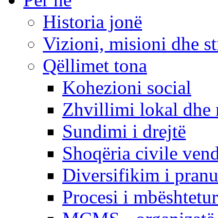
Historia jonë
Vizioni, misioni dhe st
Qëllimet tona
Kohezioni social
Zhvillimi lokal dhe 
Sundimi i drejtë
Shoqëria civile ven
Diversifikim i pranu
Procesi i mbështetur