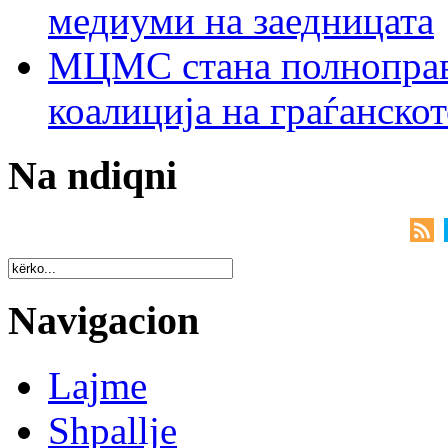
медиуми на заедницата
МЦМС стана полноправн
коалиција на граѓанск
Na ndiqni
Navigacion
Lajme
Shpallje