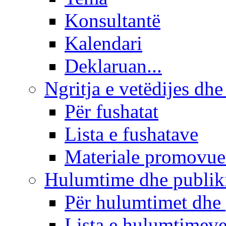
Konsultantë
Kalendari
Deklaruan...
Ngritja e vetëdijes dhe
Për fushatat
Lista e fushatave
Materiale promovue
Hulumtime dhe publi
Për hulumtimet dhe
Lista e hulumtimev