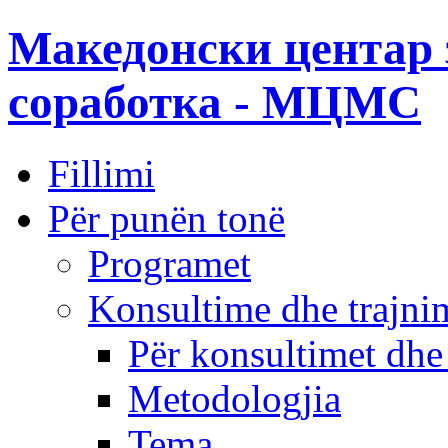
Македонски центар 
соработка - МЦМС
Fillimi
Për punën tonë
Programet
Konsultime dhe trajni
Për konsultimet dhe
Metodologjia
Tema