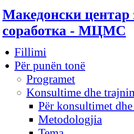
Македонски центар 
соработка - МЦМС
Fillimi
Për punën tonë
Programet
Konsultime dhe trajni
Për konsultimet dhe
Metodologjia
Tema