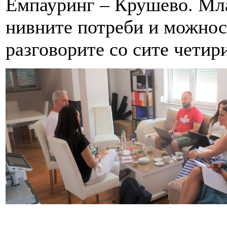
Емпауринг – Крушево. Мла
нивните потреби и можнос
разговорите со сите четир