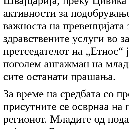
Швајцарија, преку Цивика
активности за подобрување
важноста на превенцијата 
здравствените услуги во з
претседателот на „Етнос“ 
поголем ангажман на млади
сите останати прашања.
За време на средбата со п
присутните се осврнаа на 
регионот. Младите од под