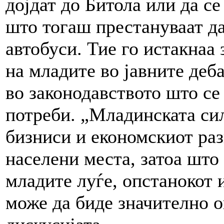
дојдат до Битола или да се
што тогаш престануваат да
автобуси. Тие го истакнаа
на младите во јавните деб
во законодавството што се
потреби. „Младинската сил
бизниси и економскиот ра
населени места, затоа што
младите луѓе, опстанокот 
може да биде значително о