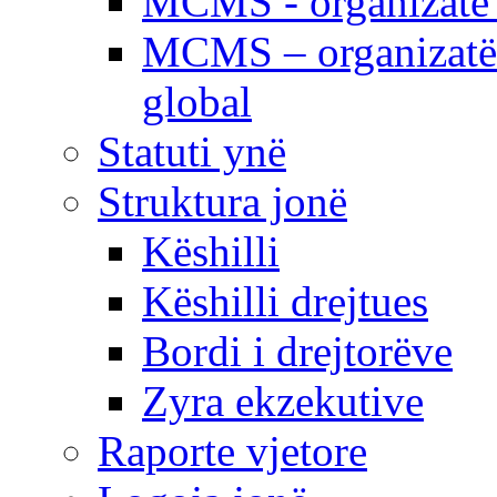
MCMS - organizatë e
MCMS – organizatë 
global
Statuti ynë
Struktura jonë
Këshilli
Këshilli drejtues
Bordi i drejtorëve
Zyra ekzekutive
Raporte vjetore