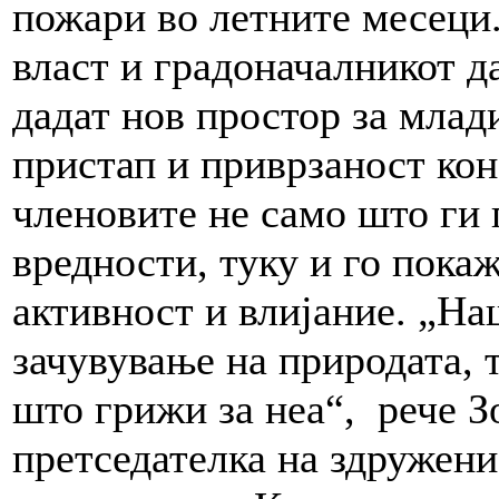
пожари во летните месеци.
власт и градоначалникот да
дадат нов простор за мла
пристап и приврзаност кон
членовите не само што ги
вредности, туку и го пока
активност и влијание. „На
зачувување на природата, 
што грижи за неа“, рече З
претседателка на здружени