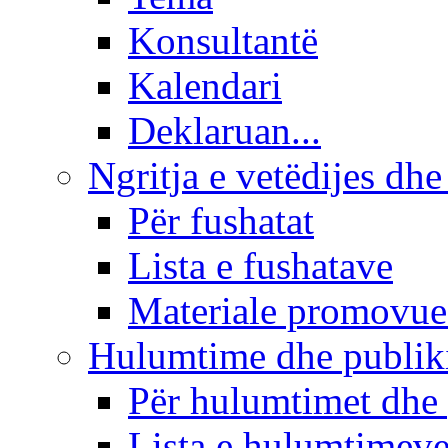
Konsultantë
Kalendari
Deklaruan...
Ngritja e vetëdijes dhe
Për fushatat
Lista e fushatave
Materiale promovue
Hulumtime dhe publi
Për hulumtimet dhe
Lista e hulumtimev