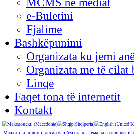
MCMS në mediat
e-Buletini
Fjalime
Bashkëpunimi
Organizata ku jemi anë
Organizata me të cila
Linqe
Faqet tona të internetit
Kontakt
Младите и нивниот ангажман беа главна тема на разговорите 