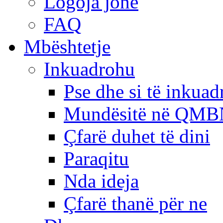
Logoja jonë
FAQ
Mbështetje
Inkuadrohu
Pse dhe si të inkua
Mundësitë në QMB
Çfarë duhet të dini
Paraqitu
Nda ideja
Çfarë thanë për ne