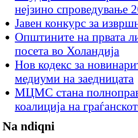
нејзино спроведување 
Јавен конкурс за изврш
Општините на првата ли
посета во Холандија
Нов кодекс за новинарит
медиуми на заедницата
МЦМС стана полноправн
коалиција на граѓанск
Na ndiqni