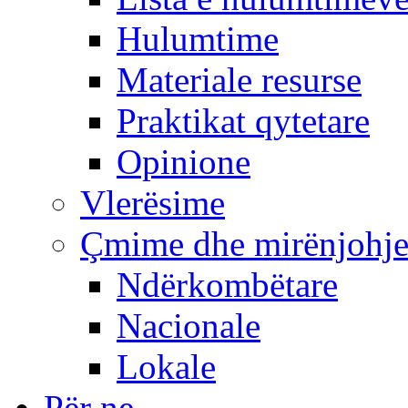
Hulumtime
Materiale resurse
Praktikat qytetare
Opinione
Vlerësime
Çmime dhe mirënjohj
Ndërkombëtare
Nacionale
Lokale
Për ne