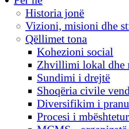
Historia jonë
Vizioni, misioni dhe st
Qëllimet tona
Kohezioni social
Zhvillimi lokal dhe 
Sundimi i drejtë
Shoqëria civile ven
Diversifikim i pranu
Procesi i mbështetur