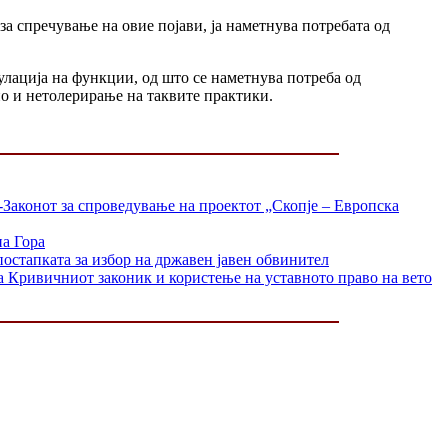
 за спречување на овие појави, ја наметнува потребата од
улација на функции, од што се наметнува потреба од
о и нетолерирање на таквите практики.
-Законот за спроведување на проектот „Скопје – Европска
на Гора
постапката за избор на државен јавен обвинител
а Кривичниот законик и користење на уставното право на вето