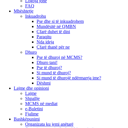
Logoja jonë
FAQ
Mbështetje
Inkuadrohu
Pse dhe si të inkuadrohem
Mundësitë në QMBN
Çfarë duhet të dini
Paraqitu
Nda ideja
Çfarë thanë për ne
Dhuro
Pse të dhuroj në MCMS?
Dhuro tani!
Pse të dhuroj?
Si mund të dhuroj?
Si mund të dhurojë ndërmarrja ime?
Dëshmi
Lajme dhe opinioni
Lajme
Shpallje
MCMS në mediat
e-Buletini
Fjalime
Bashkëpunimi
Organizata ku jemi anëtarë