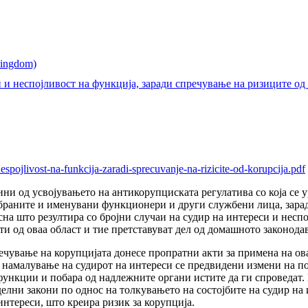
и неспојливост на функција, заради спречување на ризиците од
nespojlivost-na-funkcija-zaradi-sprecuvanje-na-rizicite-od-korupcija.pdf
ни од усвојувањето на антикорупциската регулатива со која се
збраните и именувани функционери и други службени лица, зарад
на што резултира со бројни случаи на судир на интереси и нес
и од оваа област и тие претставуват дел од домашното законодав
ечување на корупцијата донесе пропратни акти за примена на ова
и намалување на судирот на интереси се предвидени измени на по
функции и побара од надлежните органи истите да ги спроведат. 
елни закони по однос на толкувањето на состојбите на судир на 
интереси, што креира ризик за корупција.