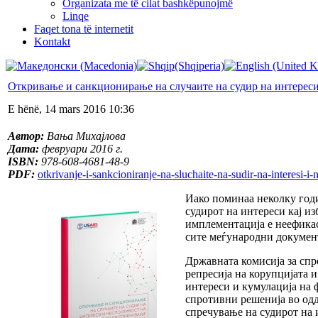
Organizata me të cilat bashkëpunojmë
Linqe
Faqet tona të internetit
Kontakt
Откривање и санкционирање на случаите на судир на интереси 
E hënë, 14 mars 2016 10:36
Автор:
Вања Михајлова
Дата:
февруари 2016 г.
ISBN:
978-608-4681-48-9
PDF:
otkrivanje-i-sankcioniranje-na-sluchaite-na-sudir-na-interesi-i-
Иако поминаа неколку годи
судирот на интереси кај и
имплементација е неефикас
сите меѓународни документ
Државната комисија за спр
репресија на корупцијата 
интереси и кумулација на 
спротивни решенија во одд
спречување на судирот на 