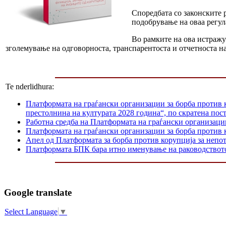
Споредбата со законските р
подобрување на оваа регул
Во рамките на ова истражу
зголемување на одговорноста, транспарентоста и отчетноста 
Te nderlidhura:
Платформата на граѓански организации за борба против 
престолнина на културата 2028 година“, по скратена пос
Работна средба на Платформата на граѓански организаци
Платформата на граѓански организации за борба против к
Апел од Платформата за борба против корупција за непо
Платформата БПК бара итно именување на раководство
Google translate
Select Language
▼