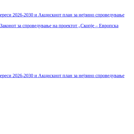
тереси 2026-2030 и Акцискиот план за нејзино спроведување
Законот за спроведување на проектот „Скопје – Европска
тереси 2026-2030 и Акцискиот план за нејзино спроведување