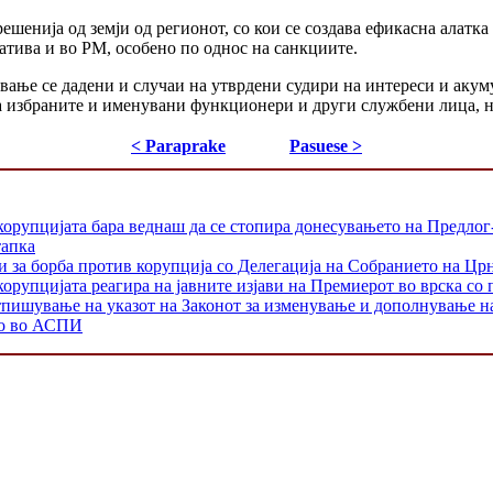
ешенија од земји од регионот, со кои се создава ефикасна алатка
атива и во РМ, особено по однос на санкциите.
вање се дадени и случаи на утврдени судири на интереси и акум
на избраните и именувани функционери и други службени лица, н
< Paraprake
Pasuese >
корупцијата бара веднаш да се стопира донесувањето на Предлог
тапка
и за борба против корупција со Делегација на Собранието на Цр
орупцијата реагира на јавните изјави на Премиерот во врска со 
тпишување на указот на Законот за изменување и дополнување н
то во АСПИ