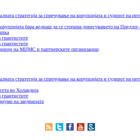
лната стратегија за спречување на корупцијата и судирот на ин
орупцијата бара веднаш да се стопира донесувањето на Предлог-
апка
а грантистите
а грантистите
тавници на МЦМС и партнерските организации
лната стратегија за спречување на корупцијата и судирот на ин
сета во Холандија
а грантистите
едиуми на заедницата