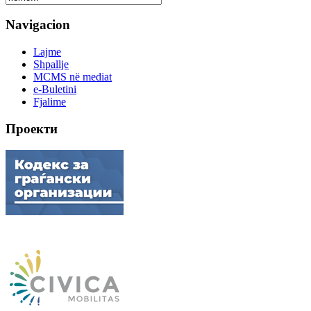
Navigacion
Lajme
Shpallje
MCMS në mediat
e-Buletini
Fjalime
Проекти