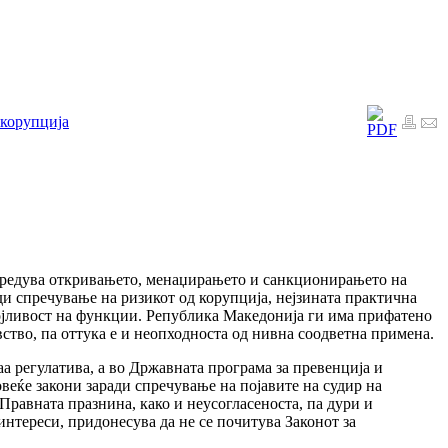
 корупција
 уредува откривањето, менаџирањето и санкционирањето на
и спречување на ризикот од корупција, нејзината практична
појливост на функции. Република Македонија ги има прифатено
ство, па оттука е и неопходноста од нивна соодветна примена.
а регулатива, а во Државната програма за превенција и
веќе закони заради спречување на појавите на судир на
Правната празнина, како и неусогласеноста, па дури и
интереси, придонесува да не се почитува Законот за