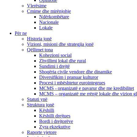
Opinione
Vlerësime
Çmime dhe mirënjohje
Ndërkombëtare
Nacionale
Lokale
Për ne
Historia jonë
Vizioni, misioni dhe strategjia jonë
Qëllimet tona
Kohezioni social
Zhvillimi lokal dhe rural
Sundimi i drejtë
Shoqëria civile vendore dhe dinamike
Diversifikim i pranuar kulturor
Procesi i mbështetur eurointegrues
MCMS - organizatë e pavarur dhe me kredibilitet
MCMS – organizatë me rrënjë lokale dhe vizion g
Statuti ynë
Struktura jonë
Këshilli
Këshilli drejtues
Bordi i drejtorëve
Zyra ekzekutive
Raporte vjetore