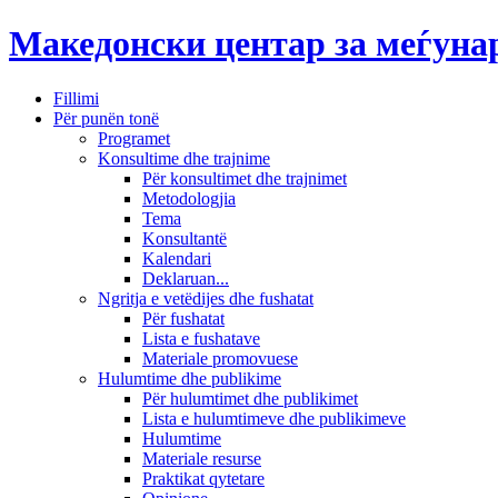
Македонски центар за меѓун
Fillimi
Për punën tonë
Programet
Konsultime dhe trajnime
Për konsultimet dhe trajnimet
Metodologjia
Tema
Konsultantë
Kalendari
Deklaruan...
Ngritja e vetëdijes dhe fushatat
Për fushatat
Lista e fushatave
Materiale promovuese
Hulumtime dhe publikime
Për hulumtimet dhe publikimet
Lista e hulumtimeve dhe publikimeve
Hulumtime
Materiale resurse
Praktikat qytetare