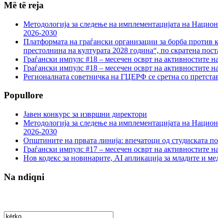
Më të reja
Методологија за следење на имплементацијата на Национа
2026-2030
Платформата на граѓански организации за борба против к
престолнина на културата 2028 година“, по скратена пост
Граѓански импулс #18 – месечен осврт на активностите н
Граѓански импулс #18 – месечен осврт на активностите н
Регионалната советничка на ГЦЕРФ се сретна со претс
Popullore
Јавен конкурс за извршни директори
Методологија за следење на имплементацијата на Национа
2026-2030
Општините на првата линија: впечатоци од студиската по
Граѓански импулс #17 – месечен осврт на активностите н
Нов кодекс за новинарите, AI апликација за младите и м
Na ndiqni