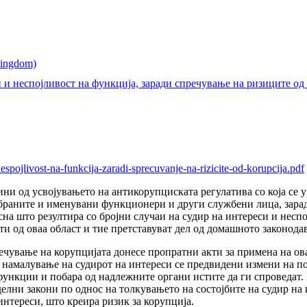
и неспојливост на функција, заради спречување на ризиците од
nespojlivost-na-funkcija-zaradi-sprecuvanje-na-rizicite-od-korupcija.pdf
ни од усвојувањето на антикорупциската регулатива со која се
збраните и именувани функционери и други службени лица, зарад
на што резултира со бројни случаи на судир на интереси и нес
и од оваа област и тие претставуват дел од домашното законодав
ечување на корупцијата донесе пропратни акти за примена на ова
и намалување на судирот на интереси се предвидени измени на по
функции и побара од надлежните органи истите да ги спроведат. 
елни закони по однос на толкувањето на состојбите на судир на 
интереси, што креира ризик за корупција.