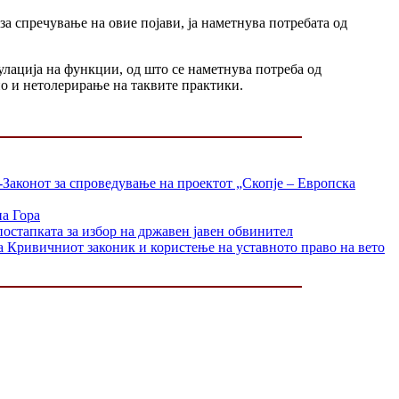
 за спречување на овие појави, ја наметнува потребата од
улација на функции, од што се наметнува потреба од
о и нетолерирање на таквите практики.
-Законот за спроведување на проектот „Скопје – Европска
на Гора
постапката за избор на државен јавен обвинител
а Кривичниот законик и користење на уставното право на вето