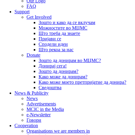
Our Logo
FAQ
Support
Get Involved
Зошто и како да се вклучам
Можностите во МЦМС
Што треба да знаете
Пријави се
Сподели идеи
Што рекоа за нас
Donate
Зошто да донирам во МЦМС?
Донирај сега!
Зошто да донирам?
Како може да донирам?
Како може моето претпријатие да донира?
Сведоштва
News & Publicity
News
Advertisements
MCIC in the Media
e-Newsletter
Говори
Cooperation
Organisations we are members in