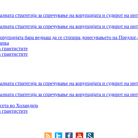
лната стратегија за спречување на корупцијата и судирот на ин
лната стратегија за спречување на корупцијата и судирот на ин
орупцијата бара веднаш да се стопира донесувањето на Предлог-
апка
а грантистите
а грантистите
лната стратегија за спречување на корупцијата и судирот на ин
лната стратегија за спречување на корупцијата и судирот на ин
сета во Холандија
а грантистите