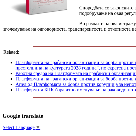
Споредбата со законските р
подобрување на оваа регул
Во рамките на ова истражу
зголемување на одговорноста, транспарентоста и отчетноста 
Related:
Платформата на граѓански организации за борба против 
престолнина на културата 2028 година“, по скратена пос
Работна средба на Платформата на граѓански организаци
Платформата на граѓански организации за борба против к
Апел од Платформата за борба против корупција за непо
Платформата БПК бара итно именување на раководство
Google translate
Select Language
▼