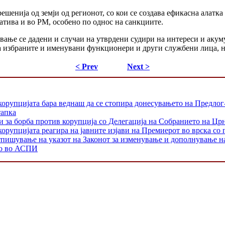
ешенија од земји од регионот, со кои се создава ефикасна алатка
атива и во РМ, особено по однос на санкциите.
вање се дадени и случаи на утврдени судири на интереси и акум
на избраните и именувани функционери и други службени лица, н
< Prev
Next >
корупцијата бара веднаш да се стопира донесувањето на Предлог
тапка
и за борба против корупција со Делегација на Собранието на Цр
орупцијата реагира на јавните изјави на Премиерот во врска со 
тпишување на указот на Законот за изменување и дополнување н
то во АСПИ