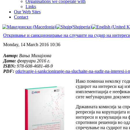
Organisations we cooperate with
Links
Our Web Sites
Contact
Откривање и санкционирање на случаите на судир на интереси 
Monday, 14 March 2016 10:36
Автор:
Вања Михајлова
Дата:
февруари 2016 г.
ISBN:
978-608-4681-48-9
PDF:
otkrivanje-i-sankcioniranje-na-sluchaite-na-sudir-na-interesi-i-
Иако поминаа неколку годи
судирот на интереси кај и
имплементација е неефикас
сите меѓународни документ
Државната комисија за спр
репресија на корупцијата 
интереси и кумулација на 
спротивни решенија во одд
спречување на судирот на 