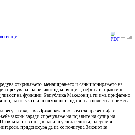
 корупција
 уредува откривањето, менаџирањето и санкционирањето на
и спречување на ризикот од корупција, нејзината практична
појливост на функции. Република Македонија ги има прифатено
ство, па оттука е и неопходноста од нивна соодветна примена.
а регулатива, а во Државната програма за превенција и
веќе закони заради спречување на појавите на судир на
Правната празнина, како и неусогласеноста, па дури и
интереси, придонесува да не се почитува Законот за