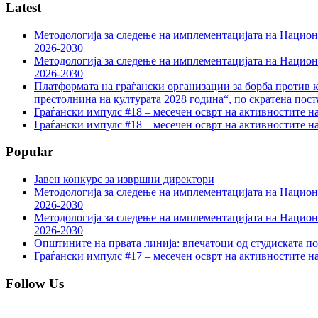
Latest
Методологија за следење на имплементацијата на Национа
2026-2030
Методологија за следење на имплементацијата на Национа
2026-2030
Платформата на граѓански организации за борба против к
престолнина на културата 2028 година“, по скратена пост
Граѓански импулс #18 – месечен осврт на активностите н
Граѓански импулс #18 – месечен осврт на активностите н
Popular
Јавен конкурс за извршни директори
Методологија за следење на имплементацијата на Национа
2026-2030
Методологија за следење на имплементацијата на Национа
2026-2030
Општините на првата линија: впечатоци од студиската по
Граѓански импулс #17 – месечен осврт на активностите н
Follow Us