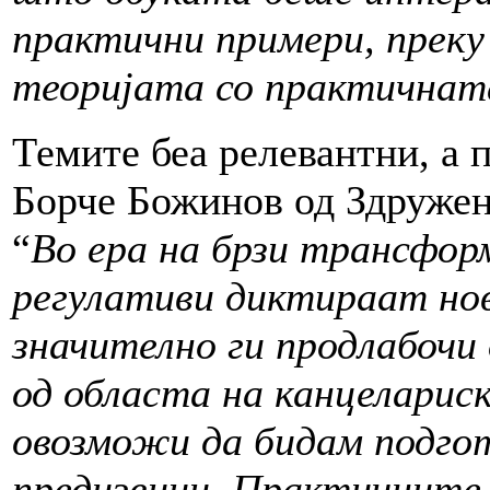
практични примери, преку 
теоријата со
практичнат
Темите беа релевантни, а 
Борче Божинов од Здруже
“
Во ера на брзи трансфор
регулативи диктираат нов
значително ги продлабочи
од областа на канцеларис
овозможи да бидам подго
предизвици. Практичните