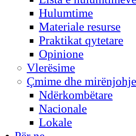
Hulumtime
Materiale resurse
Praktikat qytetare
Opinione
Vlerësime
Çmime dhe mirënjohj
Ndërkombëtare
Nacionale
Lokale
Për ne