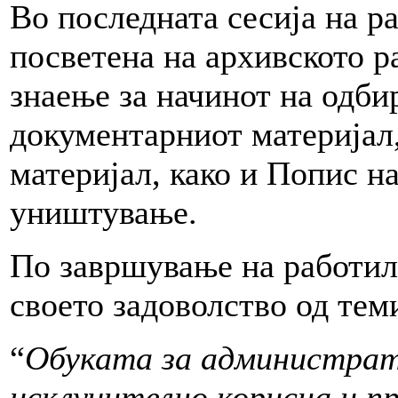
Во последната сесија на р
посветена на архивското р
знаење за начинот на одби
документарниот материјал
материјал, како и Попис н
уништување.
По завршување на работил
своето задоволство од тем
“
Обуката за администра
исклучително корисна
и п