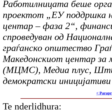
Работилницата беше орга
проектот „ЕУ поддршка н
центар – фаза 2“, финанс
спроведуван од Националн
граѓанско општество Граѓ
Македонскиот центар за 
(МЦМС), Медиа плус, Штип
демократски иницијативи
< Parapr
Te nderlidhura: