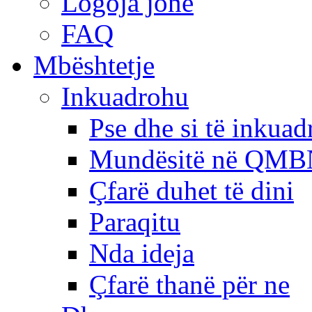
Logoja jonë
FAQ
Mbështetje
Inkuadrohu
Pse dhe si të inkua
Mundësitë në QMB
Çfarë duhet të dini
Paraqitu
Nda ideja
Çfarë thanë për ne