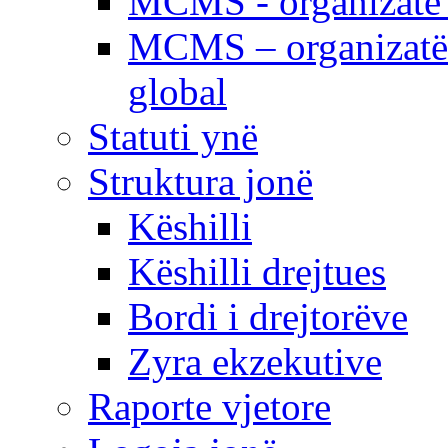
MCMS - organizatë e
MCMS – organizatë 
global
Statuti ynë
Struktura jonë
Këshilli
Këshilli drejtues
Bordi i drejtorëve
Zyra ekzekutive
Raporte vjetore