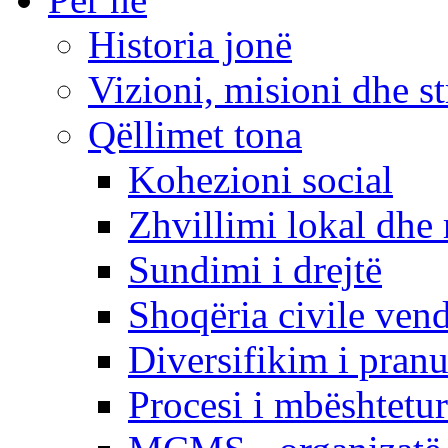
Historia jonë
Vizioni, misioni dhe st
Qëllimet tona
Kohezioni social
Zhvillimi lokal dhe 
Sundimi i drejtë
Shoqëria civile ven
Diversifikim i pranu
Procesi i mbështetur