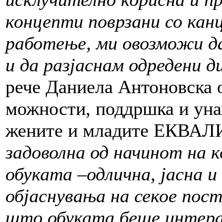
концепти
поврзани со кан
работење, ми овозможи да
и да разјаснам одредени д
рече Даниела Антоновска 
можности, поддршка и уна
жените и младите ЕКВАЛ
задоволна од начинот на к
обуката –одлич
на
, јас
на
и
објаснувања на секое пос
што обуката беше интер