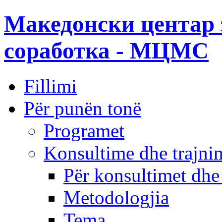
Македонски центар 
соработка - МЦМС
Fillimi
Për punën tonë
Programet
Konsultime dhe trajni
Për konsultimet dhe
Metodologjia
Tema