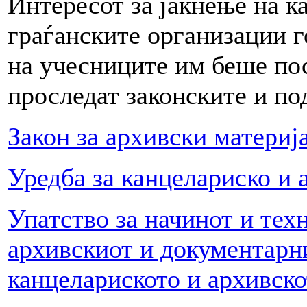
Интересот за јакнење на к
граѓанските организации г
на учесниците им беше пос
проследат законските и под
Закон за архивски материј
Уредба за канцелариско и 
Упатство за начинот и тех
архивскиот и документарн
канцелариското и архивск