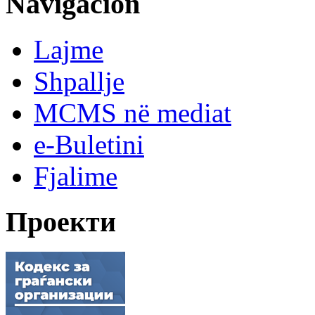
Navigacion
Lajme
Shpallje
MCMS në mediat
e-Buletini
Fjalime
Проекти