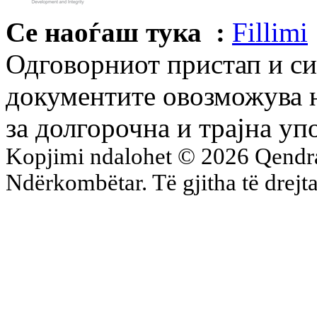
Се наоѓаш тука :
Fillimi
Одговорниот пристап и си
документите овозможува н
за долгорочна и трајна уп
Kopjimi ndalohet © 2026 Qend
Ndërkombëtar. Të gjitha të drejta