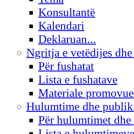
Konsultantë
Kalendari
Deklaruan...
Ngritja e vetëdijes dhe
Për fushatat
Lista e fushatave
Materiale promovue
Hulumtime dhe publi
Për hulumtimet dhe
Lista e hulumtimev