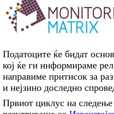
Податоците ќе бидат основ
кој ќе ги информираме рел
направиме притисок за раз
и нејзино доследно спрове
Првиот циклус на следење
резултираше со
Извештајот