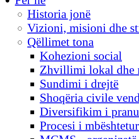
Historia jonë
Vizioni, misioni dhe st
Qëllimet tona
Kohezioni social
Zhvillimi lokal dhe 
Sundimi i drejtë
Shoqëria civile ven
Diversifikim i pranu
Procesi i mbështetur