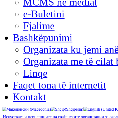
MCMS në mediat
e-Buletini
Fjalime
Bashkëpunimi
Organizata ku jemi anë
Organizata me të cila
Linqe
Faqet tona të internetit
Kontakt
Искуствата и перцепциите на граѓанските организации за околи