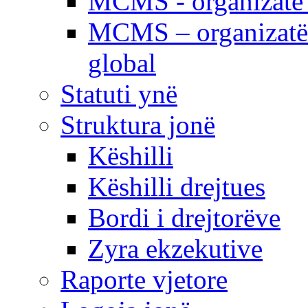
MCMS - organizatë e
MCMS – organizatë 
global
Statuti ynë
Struktura jonë
Këshilli
Këshilli drejtues
Bordi i drejtorëve
Zyra ekzekutive
Raporte vjetore