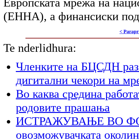
Европската мрежа на наци
(ЕННА), а финансиски под
< Parapr
Te nderlidhura:
Членките на БЦСДН разг
дигитални чекори на мр
Во каква средина работа
родовите прашања
ИСТРАЖУВАЊЕ ВО ФОК
овозможувачката околина