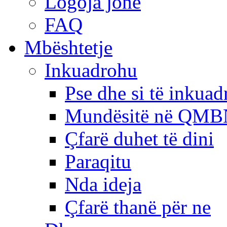
Logoja jonë
FAQ
Mbështetje
Inkuadrohu
Pse dhe si të inkua
Mundësitë në QMB
Çfarë duhet të dini
Paraqitu
Nda ideja
Çfarë thanë për ne