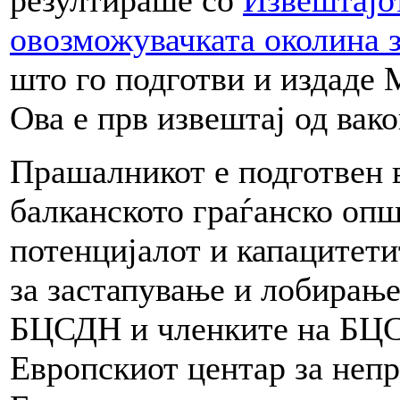
овозможувачката околина з
што го подготви и издаде 
Ова е прв извештај од вак
Прашалникот е подготвен в
балканското граѓанско опш
потенцијалот и капацитети
за застапување и лобирање
БЦСДН и членките на БЦС
Европскиот центар за неп