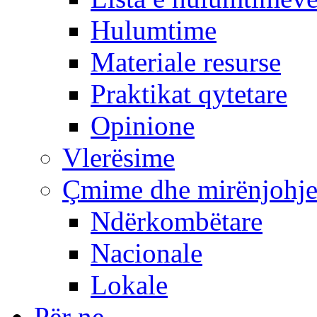
Hulumtime
Materiale resurse
Praktikat qytetare
Opinione
Vlerësime
Çmime dhe mirënjohj
Ndërkombëtare
Nacionale
Lokale
Për ne