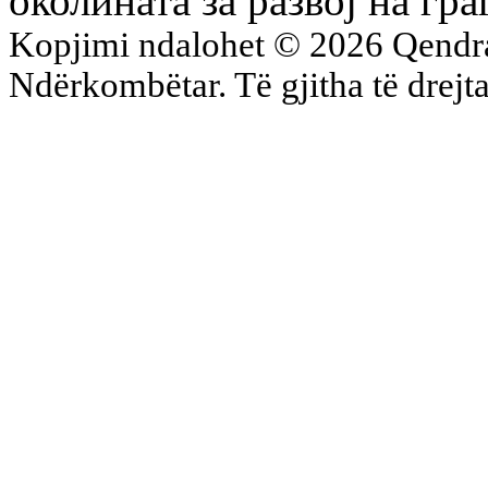
околината за развој на гр
Kopjimi ndalohet © 2026 Qend
Ndërkombëtar. Të gjitha të drejta