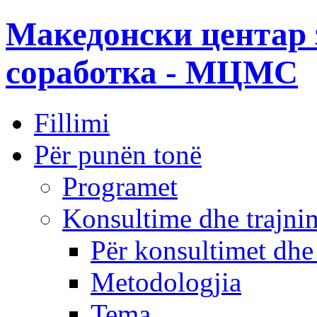
Македонски центар 
соработка - МЦМС
Fillimi
Për punën tonë
Programet
Konsultime dhe trajni
Për konsultimet dhe
Metodologjia
Tema