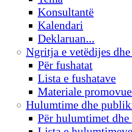
Konsultantë
Kalendari
Deklaruan...
Ngritja e vetëdijes dhe
Për fushatat
Lista e fushatave
Materiale promovue
Hulumtime dhe publi
Për hulumtimet dhe
Lista e hulumtimev