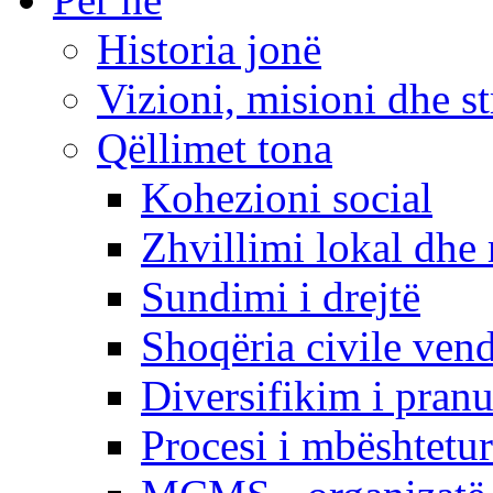
Historia jonë
Vizioni, misioni dhe st
Qëllimet tona
Kohezioni social
Zhvillimi lokal dhe 
Sundimi i drejtë
Shoqëria civile ven
Diversifikim i pranu
Procesi i mbështetur