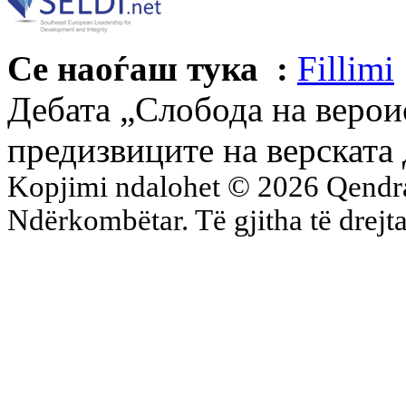
Се наоѓаш тука :
Fillimi
Дебата „Слобода на верои
предизвиците на верската
Kopjimi ndalohet © 2026 Qend
Ndërkombëtar. Të gjitha të drejta