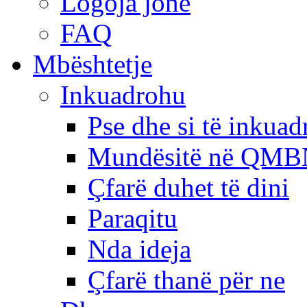
Logoja jonë
FAQ
Mbështetje
Inkuadrohu
Pse dhe si të inkua
Mundësitë në QMB
Çfarë duhet të dini
Paraqitu
Nda ideja
Çfarë thanë për ne