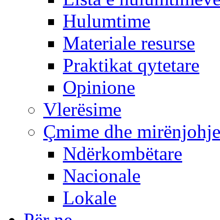
Hulumtime
Materiale resurse
Praktikat qytetare
Opinione
Vlerësime
Çmime dhe mirënjohj
Ndërkombëtare
Nacionale
Lokale
Për ne