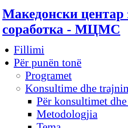
Македонски центар 
соработка - МЦМС
Fillimi
Për punën tonë
Programet
Konsultime dhe trajni
Për konsultimet dhe
Metodologjia
Tema