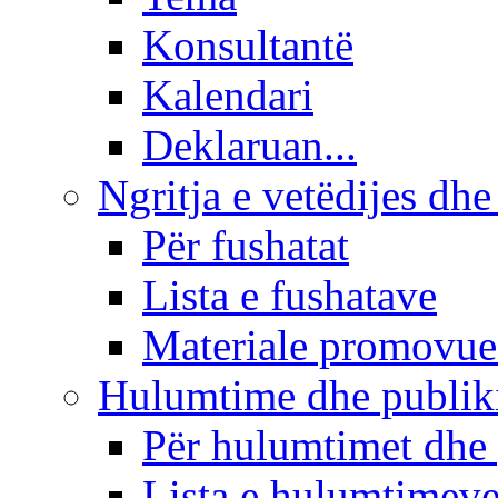
Konsultantë
Kalendari
Deklaruan...
Ngritja e vetëdijes dhe
Për fushatat
Lista e fushatave
Materiale promovue
Hulumtime dhe publi
Për hulumtimet dhe
Lista e hulumtimev