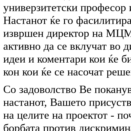
универзитетски професор 
Настанот ќе го фасилитир
извршен директор на МЦМ
активно да се вклучат во д
идеи и коментари кои ќе б
кон кои ќе се насочат реше
Со задоволство Ве покану
настанот, Вашето присуст
на целите на проектот - п
борбата против дискримин