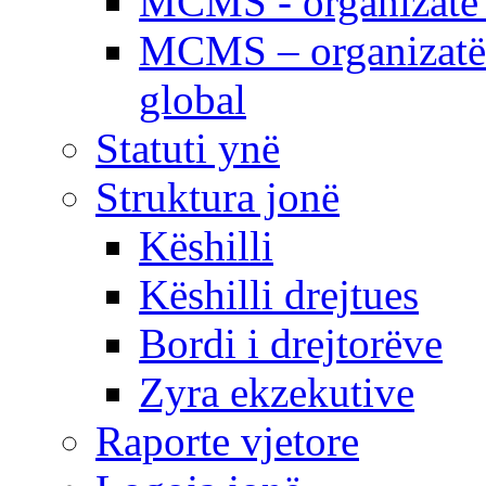
MCMS - organizatë e
MCMS – organizatë 
global
Statuti ynë
Struktura jonë
Këshilli
Këshilli drejtues
Bordi i drejtorëve
Zyra ekzekutive
Raporte vjetore