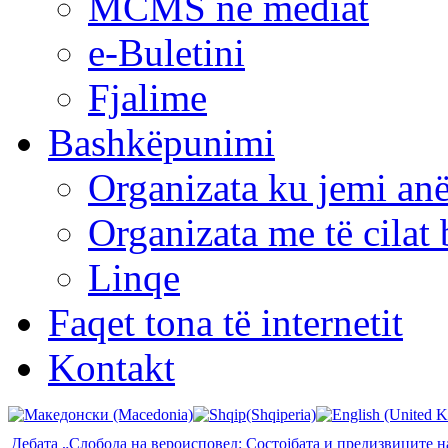
MCMS në mediat
e-Buletini
Fjalime
Bashkëpunimi
Organizata ku jemi anë
Organizata me të cila
Linqe
Faqet tona të internetit
Kontakt
Дебата „Слобода на вероисповед: Состојбата и предизвиците н