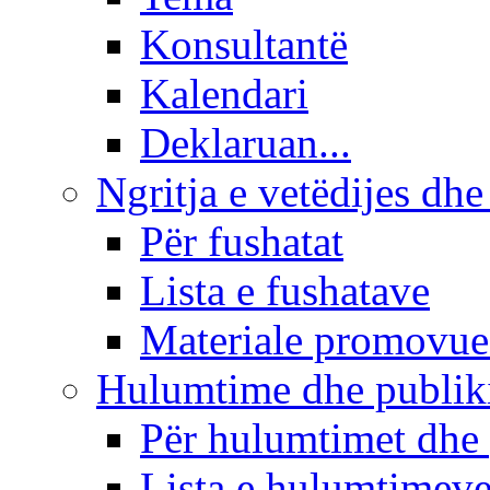
Konsultantë
Kalendari
Deklaruan...
Ngritja e vetëdijes dhe
Për fushatat
Lista e fushatave
Materiale promovue
Hulumtime dhe publi
Për hulumtimet dhe
Lista e hulumtimev