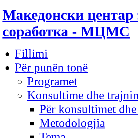
Македонски центар 
соработка - МЦМС
Fillimi
Për punën tonë
Programet
Konsultime dhe trajni
Për konsultimet dhe
Metodologjia
Tema