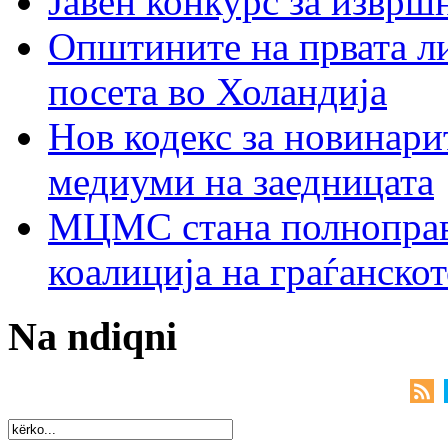
Јавен конкурс за изврш
Општините на првата ли
посета во Холандија
Нов кодекс за новинарит
медиуми на заедницата
МЦМС стана полноправн
коалиција на граѓанск
Na ndiqni