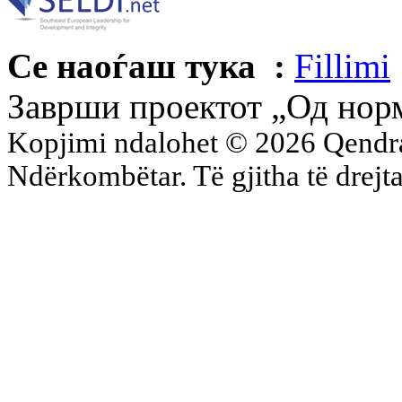
Се наоѓаш тука :
Fillimi
Заврши проектот „Од норм
Kopjimi ndalohet © 2026 Qend
Ndërkombëtar. Të gjitha të drejta