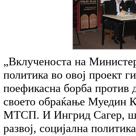
„Вклученоста на Министерс
политика во овој проект г
поефикасна борба против д
своето обраќање Муедин К
МТСП. И Ингрид Сагер, ше
развој, социјална политик