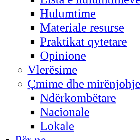
Hulumtime
Materiale resurse
Praktikat qytetare
Opinione
Vlerësime
Çmime dhe mirënjohj
Ndërkombëtare
Nacionale
Lokale
Për ne