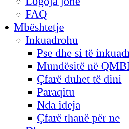
Logoja jonë
FAQ
Mbështetje
Inkuadrohu
Pse dhe si të inkua
Mundësitë në QMB
Çfarë duhet të dini
Paraqitu
Nda ideja
Çfarë thanë për ne