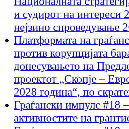
Националната стратегиј
и судирот на интереси 
нејзино спроведување 
Платформата на граѓанс
против корупцијата бар
донесувањето на Предло
проектот „Скопје – Евр
2028 година“, по скрат
Граѓански импулс #18 –
активностите на гранти