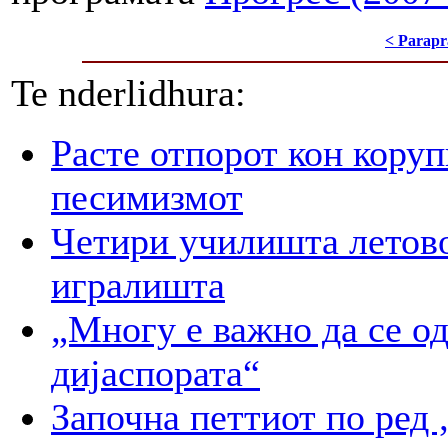
< Parapr
Te nderlidhura:
Расте отпорот кон корупц
песимизмот
Четири училишта летово
игралишта
„Многу е важно да се о
дијаспората“
Започна петтиот по 