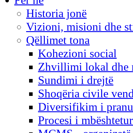
Historia jonë
Vizioni, misioni dhe st
Qëllimet tona
Kohezioni social
Zhvillimi lokal dhe 
Sundimi i drejtë
Shoqëria civile ven
Diversifikim i pranu
Procesi i mbështetur