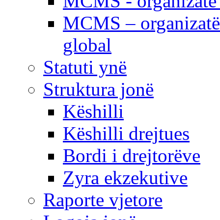
MCMS - organizatë e
MCMS – organizatë 
global
Statuti ynë
Struktura jonë
Këshilli
Këshilli drejtues
Bordi i drejtorëve
Zyra ekzekutive
Raporte vjetore