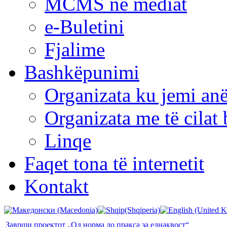
MCMS në mediat
e-Buletini
Fjalime
Bashkëpunimi
Organizata ku jemi anë
Organizata me të cila
Linqe
Faqet tona të internetit
Kontakt
Заврши проектот „Од норма до пракса за еднаквост“