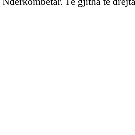
Ndërkombëtar. Të gjitha të drejta