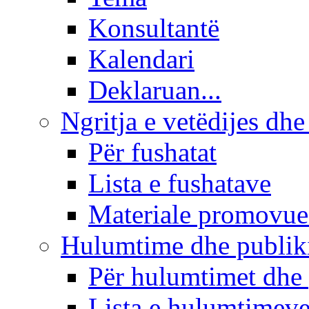
Konsultantë
Kalendari
Deklaruan...
Ngritja e vetëdijes dhe
Për fushatat
Lista e fushatave
Materiale promovue
Hulumtime dhe publi
Për hulumtimet dhe
Lista e hulumtimev