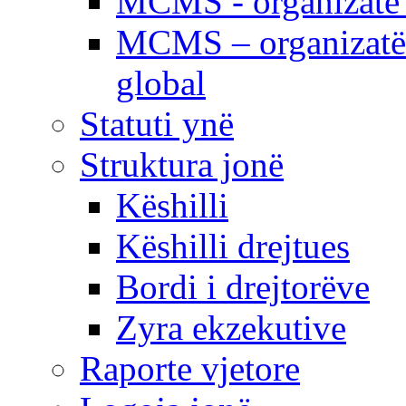
MCMS - organizatë e
MCMS – organizatë 
global
Statuti ynë
Struktura jonë
Këshilli
Këshilli drejtues
Bordi i drejtorëve
Zyra ekzekutive
Raporte vjetore