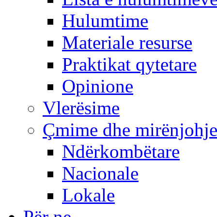
Hulumtime
Materiale resurse
Praktikat qytetare
Opinione
Vlerësime
Çmime dhe mirënjohj
Ndërkombëtare
Nacionale
Lokale
Për ne