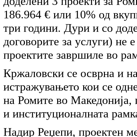
доделени 3 проекти за Ром
186.964 € или 10% од вку
три години. Дури и со дод
договорите за услуги) не 
проектите завршиле во рам
Кржаловски се осврна и на
истражувањето кои се одне
на Ромите во Македонија, 
и институционалната рамк
Надир Реџепи, проектен м