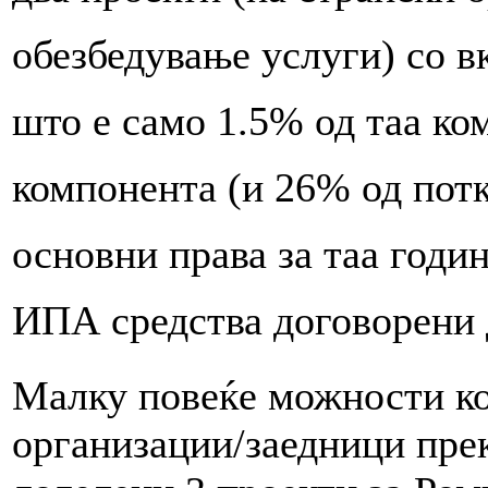
обезбедување услуги) со в
што е само 1.5% од таа к
компонента (и 26% од пот
основни права за таа годи
ИПА средства договорени д
Малку повеќе можности ко
организации/заедници пре