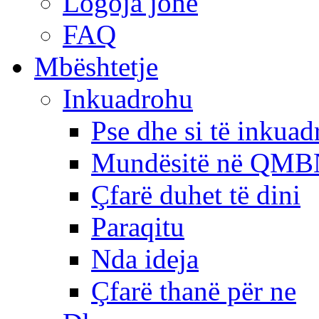
Logoja jonë
FAQ
Mbështetje
Inkuadrohu
Pse dhe si të inkua
Mundësitë në QMB
Çfarë duhet të dini
Paraqitu
Nda ideja
Çfarë thanë për ne