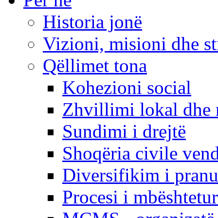
Historia jonë
Vizioni, misioni dhe st
Qëllimet tona
Kohezioni social
Zhvillimi lokal dhe 
Sundimi i drejtë
Shoqëria civile ven
Diversifikim i pranu
Procesi i mbështetur