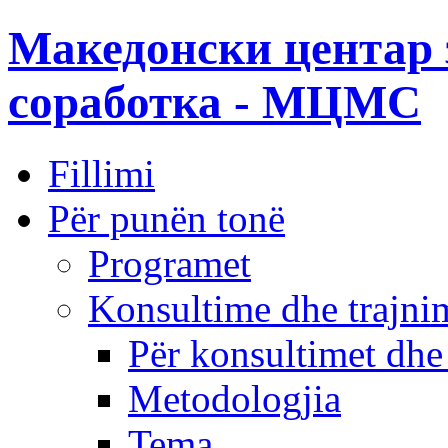
Македонски центар 
соработка - МЦМС
Fillimi
Për punën tonë
Programet
Konsultime dhe trajni
Për konsultimet dhe
Metodologjia
Tema