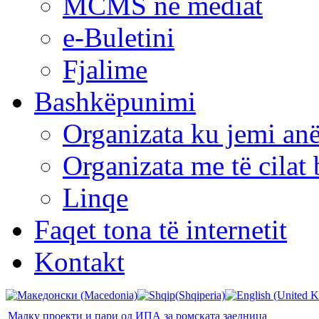
MCMS në mediat
e-Buletini
Fjalime
Bashkëpunimi
Organizata ku jemi anë
Organizata me të cila
Linqe
Faqet tona të internetit
Kontakt
Малку проекти и пари од ИПА за ромската заедница