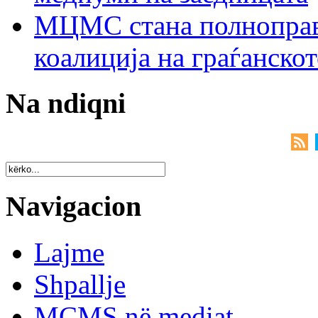
МЦМС стана полноправн
коалиција на граѓанск
Na ndiqni
Navigacion
Lajme
Shpallje
MCMS në mediat