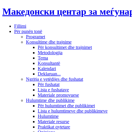
Македонски центар за меѓун
Fillimi
Për punën tonë
Programet
Konsultime dhe trajnime
Për konsultimet dhe trajnimet
Metodologjia
Tema
Konsultantë
Kalendari
Deklaruan...
Ngritja e vetëdijes dhe fushatat
Për fushatat
Lista e fushatave
Materiale promovuese
Hulumtime dhe publikime
Për hulumtimet dhe publikimet
Lista e hulumtimeve dhe publikimeve
Hulumtime
Materiale resurse
Praktikat qytetare