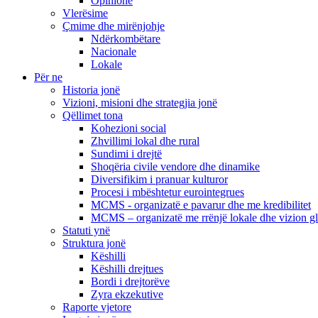
Opinione
Vlerësime
Çmime dhe mirënjohje
Ndërkombëtare
Nacionale
Lokale
Për ne
Historia jonë
Vizioni, misioni dhe strategjia jonë
Qëllimet tona
Kohezioni social
Zhvillimi lokal dhe rural
Sundimi i drejtë
Shoqëria civile vendore dhe dinamike
Diversifikim i pranuar kulturor
Procesi i mbështetur eurointegrues
MCMS - organizatë e pavarur dhe me kredibilitet
MCMS – organizatë me rrënjë lokale dhe vizion g
Statuti ynë
Struktura jonë
Këshilli
Këshilli drejtues
Bordi i drejtorëve
Zyra ekzekutive
Raporte vjetore