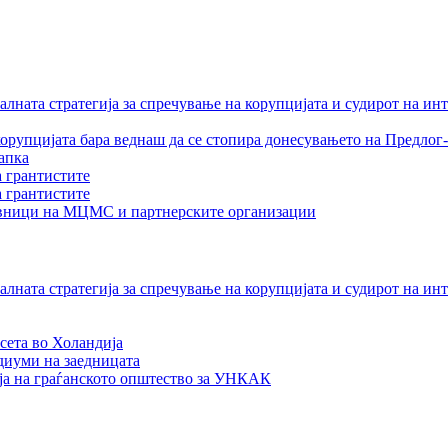
лната стратегија за спречување на корупцијата и судирот на ин
орупцијата бара веднаш да се стопира донесувањето на Предлог-
апка
а грантистите
а грантистите
тавници на МЦМС и партнерските организации
лната стратегија за спречување на корупцијата и судирот на ин
сета во Холандија
едиуми на заедницата
ја на граѓанското општество за УНКАК