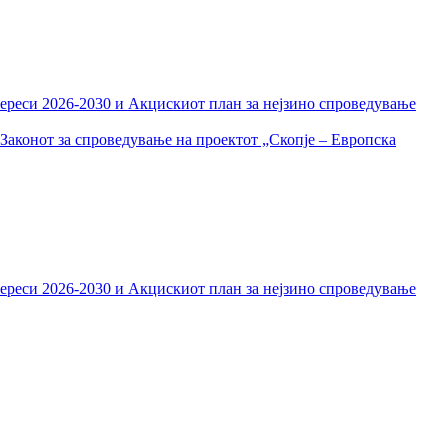
тереси 2026-2030 и Акцискиот план за нејзино спроведување
Законот за спроведување на проектот „Скопје – Европска
тереси 2026-2030 и Акцискиот план за нејзино спроведување