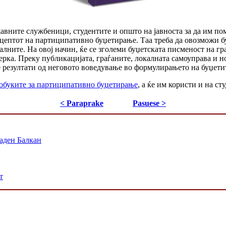
вните службеници, студентите и општо на јавноста за да им помо
нцептот на партиципативно буџетирање. Таа треба да овозможи бу
калните. На овој начин, ќе се зголеми буџетската писменост на г
рка. Преку публикацијата, граѓаните, локалната самоуправа и н
 резултати од неговото воведување во формулирањето на буџети
обуките за партиципативно буџетирање
, а ќе им користи и на с
< Paraprake
Pasuese >
аден Балкан
т