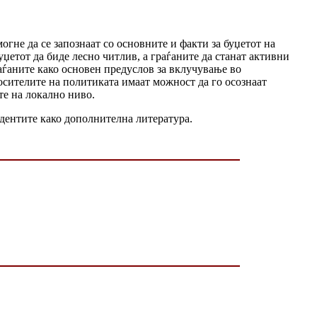
гне да се запознаат со основните и факти за буџетот на
џетот да биде лесно читлив, а граѓаните да станат активни
раѓаните како основен предуслов за вклучување во
осителите на политиката имаат можност да го осознаат
те на локално ниво.
тудентите како дополнителна литература.