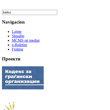
Navigacion
Lajme
Shpallje
MCMS në mediat
e-Buletini
Fjalime
Проекти