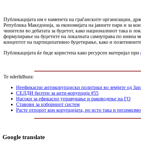
Публикацијата им е наменета на граѓанските организации, држа
Република Македонија, за економијата на јавните пари и за ко
чинители во дебатата за буџетот, како националниот така и ло
формулирање на буџетите на локалната самоуправа по нивна ме
концептот на партиципативно буџетирање, како и позитивните
Публикацијата ќе биде користена како ресурсен материјал при
Te nderlidhura:
Неефикасни антикорупциски политики во земјите од Зап
СЕЛДИ билтен за анти-корупција #55
Насоки за ефикасно управување и раководење на ГО
Ставови за изборниот систем
Расте отпорот кон корупцијата, но исто така и песимизмо
Google translate