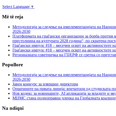
Select Language
▼
Më të reja
Методологија за следење на имплементацијата на Национа
2026-2030
Платформата на граѓански организации за борба против к
престолнина на културата 2028 година“, по скратена пост
Граѓански импулс #18 – месечен осврт на активностите н
Граѓански импулс #18 – месечен осврт на активностите н
Регионалната советничка на ГЦЕРФ се сретна со претс
Popullore
Методологија за следење на имплементацијата на Национа
2026-2030
Јавен конкурс за извршни директори
Општините на првата линија: впечатоци од студиската по
Нов кодекс за новинарите, AI апликација за младите и м
МЦМС стана полноправна членка на Глобалната коалици
Na ndiqni