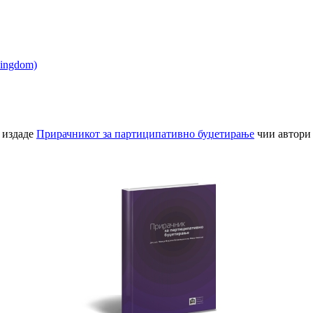
 издаде
Прирачникот за партиципативно буџетирање
чии автори 