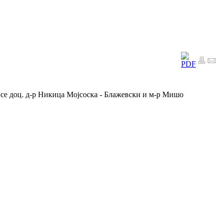
се доц. д-р Никица Мојсоска - Блажевски и м-р Мишо