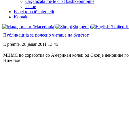
Organizata me të cilat bashkëpunojmë
Linqe
Faqet tona të internetit
Kontakt
Публикација за полесно читање на буџетот
E premte, 28 janar 2011 13:45
МЦМС во соработка со Американ колеџ од Скопје деновиве го
Николов.