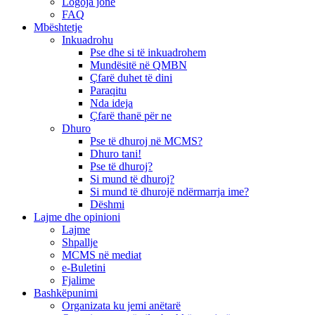
Logoja jonë
FAQ
Mbështetje
Inkuadrohu
Pse dhe si të inkuadrohem
Mundësitë në QMBN
Çfarë duhet të dini
Paraqitu
Nda ideja
Çfarë thanë për ne
Dhuro
Pse të dhuroj në MCMS?
Dhuro tani!
Pse të dhuroj?
Si mund të dhuroj?
Si mund të dhurojë ndërmarrja ime?
Dëshmi
Lajme dhe opinioni
Lajme
Shpallje
MCMS në mediat
e-Buletini
Fjalime
Bashkëpunimi
Organizata ku jemi anëtarë