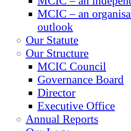
MCIC – an independe
MCIC – an organisat
outlook
Our Statute
Our Structure
MCIC Council
Governance Board
Director
Executive Office
Annual Reports