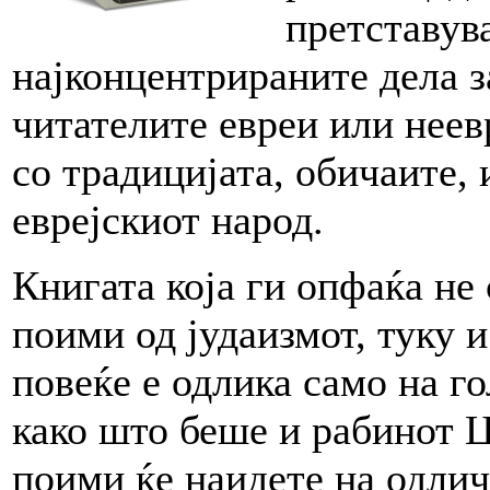
претставува
најконцентрираните дела з
читателите евреи или неевр
со традицијата, обичаите, 
еврејскиот народ.
Книгата која ги опфаќа не
поими од јудаизмот, туку и
повеќе е одлика само на г
како што беше и рабинот Ц
поими ќе наидете на одлич