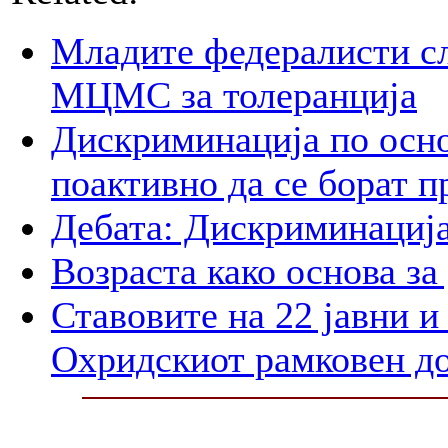
Mладите федералисти сл
МЦМС за толеранција
Дискриминација по осно
поактивно да се борат п
Дебата: Дискриминација
Возраста како основа з
Ставовите на 22 јавни 
Охридскиот рамковен д