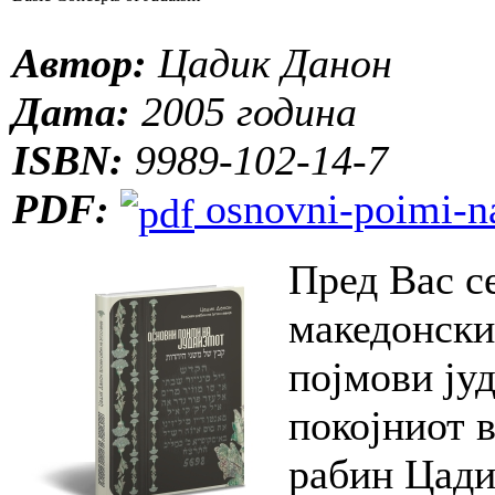
Автор:
Цадик Данон
Дата:
2005 година
ISBN:
9989-102-14-7
PDF:
osnovni-poimi-n
Пред Вас с
македонски
појмови ју
покојниот в
рабин Цади