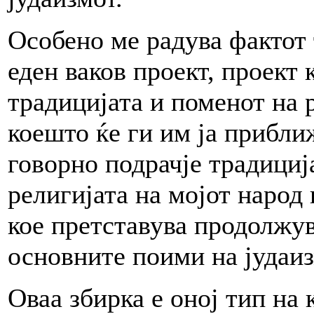
Особено ме радува фактот 
еден ваков проект, проект 
традицијата и поменот на 
коешто ќе ги им ја прибли
говорно подрачје традициј
религијата на мојот народ 
кое претставува продолжу
основните поими на јудаиз
Оваа збирка е оној тип на 