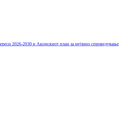
тереси 2026-2030 и Акцискиот план за нејзино спроведување