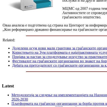
послужи и на други заинте
МЦМС од 2007 година темел
Активностите се спроведу
граѓанското општество.
Оваа анализа е подготвена од страна на Центарот за информир
„Кон реформирано државно финансирање на граѓанските орган
Related:
Доделени осум нови мали грантови за граѓанските орга
Користењето на Зум платформата е најатрактивната услуг
Пријава за настан за споделување искуство за практикит
Фестивалот на граѓанските организации во знакот на б
Дебата на претседателот со граѓанските организации за
Latest
Методологија за следење на имплементацијата на Национа
2026-2030
Платформата на граѓански организации за борба против к