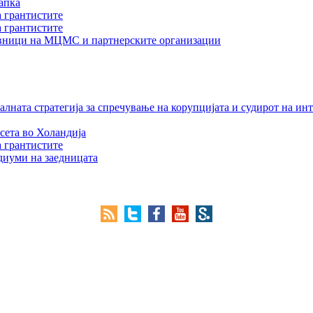
апка
а грантистите
а грантистите
тавници на МЦМС и партнерските организации
лната стратегија за спречување на корупцијата и судирот на ин
сета во Холандија
а грантистите
едиуми на заедницата