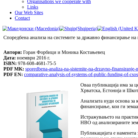
Organisations we cooperate with
Links
Our Web Sites
Contact
Споредбена анализа на системите за државно финансирање на 
Автори:
Горан Форбици и Моника Костањевец
Дата:
ноември 2016 г.
ISBN:
978-608-4681-75-5
PDF MK:
sporedbena-analiza-na-sistemite-na-drzavno-finansiranje-
PDF EN:
comparative-analysis-of-systems-of-public-funding-of-csos
Оваа публикација има за ц
Хрватска, Естонија и Шкот
Анализата нуди основа за 
финансирање, кои ги зема
Истражувањето на практик
НВО од анализираните зем
Публикацијата е наменета 