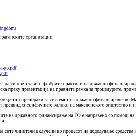
граѓанските организации
na-go.pdf
.pdf
ел да ги претстави најдобрите практики на државно финансирање
ска преку презентација на правната рамка за процедурите, приме
конкретни препораки за системот на државно финансирање во Мак
ат предвид специфичните одлики на македонското општество и н
ите на државното финансирање на ГО е направено со помош на п
ји.
за сите чинители вклучени во процесот на доделување средства 