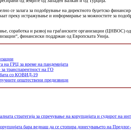
ресирани од земјите од Западен Балкан и од Турција.
но се залага за подобрување на директното буџетско финансира
ваат преку истражување и информирање за можностите за подоб
ање, соработка и развој на граѓанските организации (ЦНВОС) о
изации“, финансиски поддржан од Европската Унија.
низации
а на ГРЦ за време на пандемијата
е за транспарентност на ГО
орбата со КОВИД-19
 клучните општествени предизвици
лната стратегија за спречување на корупцијата и судирот на ин
орупцијата бара веднаш да се стопира донесувањето на Предлог-