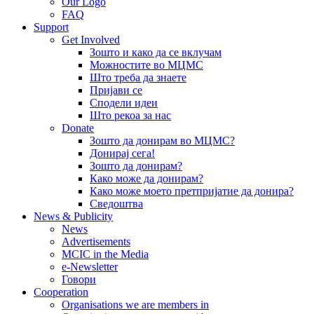
Our Logo
FAQ
Support
Get Involved
Зошто и како да се вклучам
Можностите во МЦМС
Што треба да знаете
Пријави се
Сподели идеи
Што рекоа за нас
Donate
Зошто да донирам во МЦМС?
Донирај сега!
Зошто да донирам?
Како може да донирам?
Како може моето претпријатие да донира?
Сведоштва
News & Publicity
News
Advertisements
MCIC in the Media
e-Newsletter
Говори
Cooperation
Organisations we are members in