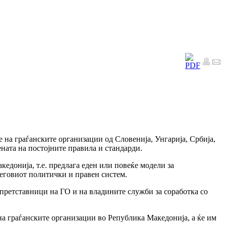
 на граѓанските организации од Словенија, Унгарија, Србија,
ната на постојните правила и стандарди.
едонија, т.е. предлага еден или повеќе модели за
еговиот политички и правен систем.
ретставници на ГО и на владините служби за соработка со
на граѓанските организации во Република Македонија, а ќе им