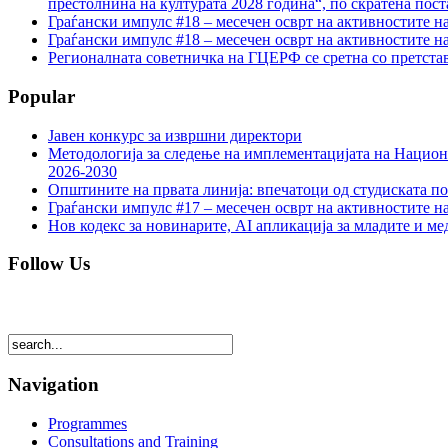
престолнина на културата 2028 година“, по скратена пост
Граѓански импулс #18 – месечен осврт на активностите н
Граѓански импулс #18 – месечен осврт на активностите н
Регионалната советничка на ГЦЕРФ се сретна со претс
Popular
Јавен конкурс за извршни директори
Методологија за следење на имплементацијата на Национа
2026-2030
Општините на првата линија: впечатоци од студиската по
Граѓански импулс #17 – месечен осврт на активностите н
Нов кодекс за новинарите, AI апликација за младите и м
Follow Us
Navigation
Programmes
Consultations and Training