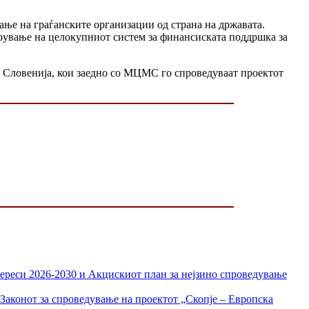
ње на граѓанските организации од страна на државата.
рување на целокупниот систем за финансиската поддршка за
д Словенија, кои заедно со МЦМС го спроведуваат проектот
тереси 2026-2030 и Акцискиот план за нејзино спроведување
Законот за спроведување на проектот „Скопје – Европска