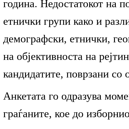
година. Недостатокот на п
етнички групи како и разл
демографски, етнички, гео
на објективноста на рејти
кандидатите, поврзани со 
Анкетата го одразува мом
граѓаните, кое до изборни