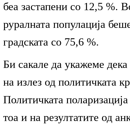
беа застапени со 12,5 %. 
руралната популација беше
градската со 75,6 %.
Би сакале да укажеме дека
на излез од политичката к
Политичката поларизација 
тоа и на резултатите од ан