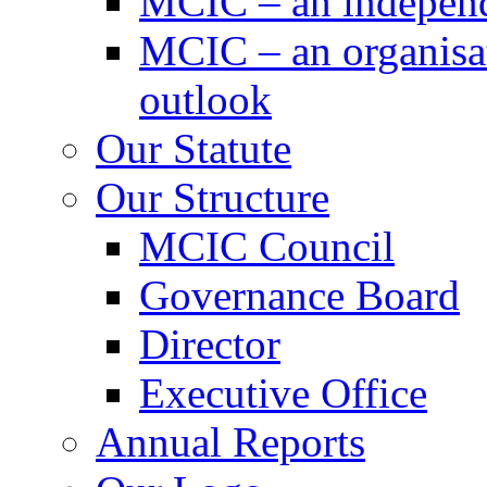
MCIC – an independe
MCIC – an organisat
outlook
Our Statute
Our Structure
MCIC Council
Governance Board
Director
Executive Office
Annual Reports