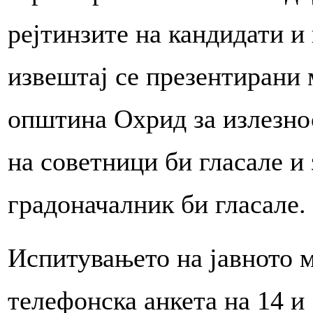
рејтинзите на кандидати и
извештај се презентирани 
општина Охрид за излезнос
на советници би гласале и 
градоначалник би гласале.
Испитувањето на јавното 
телефонска анкета на 14 и 