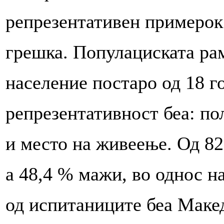
репрезентативен примерок
грешка. Популациската ра
население постаро од 18 г
репрезентативност беа: по
и место на живеење. Од 82
а 48,4 % мажи, во однос н
од испитаниците беа Макед