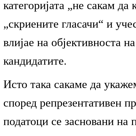
категоријата „не сакам да
„скриените гласачи“ и уче
влијае на објективноста на
кандидатите.
Исто така сакаме да укаже
според репрезентативен п
податоци се засновани на 