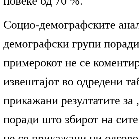
повеќе од 70 %.
Социо-демографските анал
демографски групи поради
примерокот не се коментир
извештајот во одредени та
прикажани резултатите за „
поради што збирот на сите
не се прикажани ни одгово