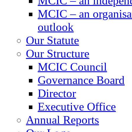
MCIC – an independe
MCIC – an organisat
outlook
Our Statute
Our Structure
MCIC Council
Governance Board
Director
Executive Office
Annual Reports