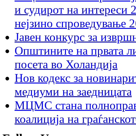
и судирот на интереси 
нејзино спроведување 
Јавен конкурс за изврш
Општините на првата ли
посета во Холандија
Нов кодекс за новинарит
медиуми на заедницата
МЦМС стана полноправн
коалиција на граѓанск