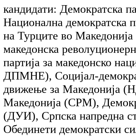
кандидати: Демократска п
Национална демократска п
на Турците во Македониј
македонска револуционерн
партија за македонско на
ДПМНЕ), Социјал-демокра
движење за Македонија (Н
Македонија (СРМ), Демокр
(ДУИ), Српска напредна с
Обединети демократски си