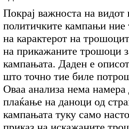
Покрај важноста на видот
политичките кампањи ние 
на карактерот на трошоци
на прикажаните трошоци за
кампањата. Даден е описот
што точно тие биле потрош
Оваа анализа нема намера 
плаќање на даноци од стра
кампањата туку само насто
приказ на искажаните тро