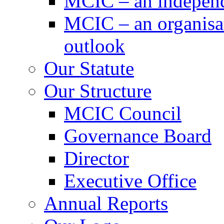
MCIC – an independe
MCIC – an organisat
outlook
Our Statute
Our Structure
MCIC Council
Governance Board
Director
Executive Office
Annual Reports