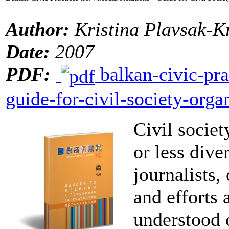
Author:
Kristina Plavsak-K
Date:
2007
PDF:
balkan-civic-pra
guide-for-civil-society-orga
Civil socie
or less div
journalists, 
and efforts 
understood o