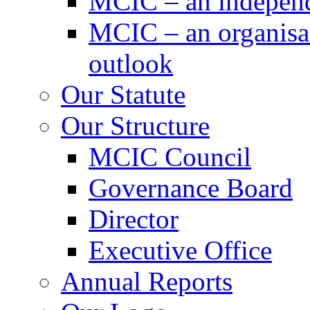
MCIC – an independe
MCIC – an organisat
outlook
Our Statute
Our Structure
MCIC Council
Governance Board
Director
Executive Office
Annual Reports