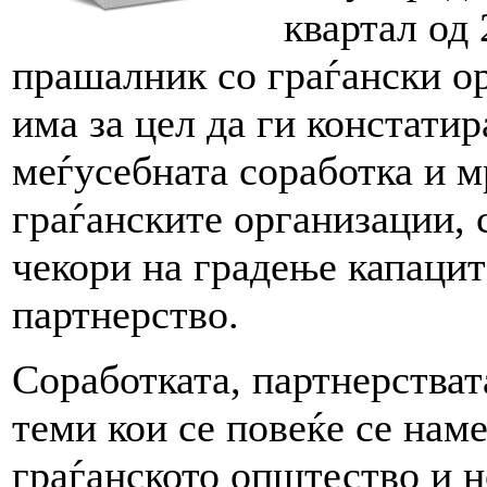
квартал од 
прашалник со граѓански о
има за цел да ги констатир
меѓусебната соработка и 
граѓанските организации, 
чекори на градење капаци
партнерство.
Соработката, партнерстват
теми кои се повеќе се наме
граѓанското општество и н