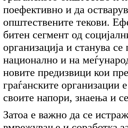
поефективно и да остварув
општествените текови. Еф
битен сегмент од социјалн
организација и станува се 
национално и на меѓународ
новите предизвици кои пре
граѓанските организации е
своите напори, знаења и с
Затоа е важно да се истра
вмрежување и соработка за