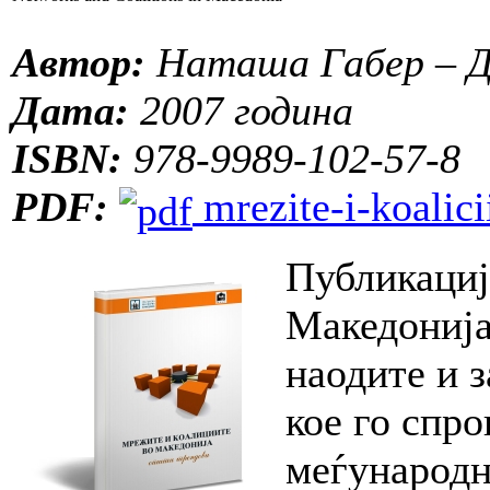
Автор:
Наташа Габер – Д
Дата:
2007 година
ISBN:
978-9989-102-57-8
PDF:
mrezite-i-koalic
Публикациј
Македонија
наодите и 
кое го спр
меѓународн