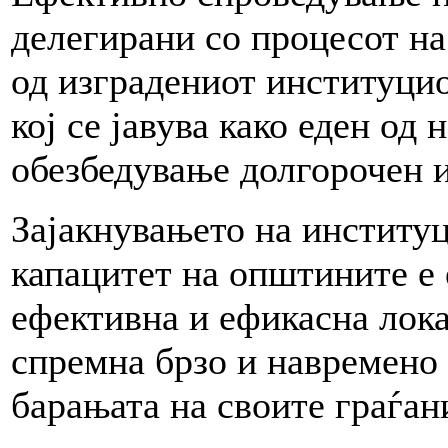
делегирани со процесот на
од изградениот институци
кој се јавува како еден од
обезбедување долгорочен и
Зајакнувањето на институ
капацитет на општините е 
ефективна и ефикасна лока
спремна брзо и навремено 
барањата на своите граѓан