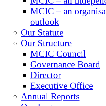
MCIC – an independe
MCIC – an organisat
outlook
Our Statute
Our Structure
MCIC Council
Governance Board
Director
Executive Office
Annual Reports