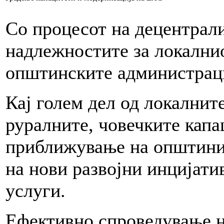
Со процесот на децентрали
надлежностите за локалнио
општинските администрац
Кај голем дел од локалнит
руралните, човечките капа
приближување на општинит
на нови развојни инцијати
услуги.
Ефективно спроведување н