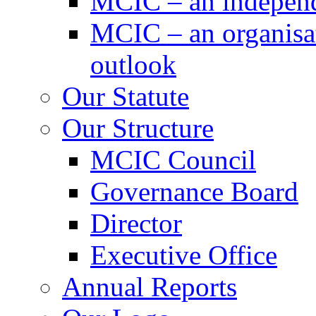
MCIC – an independe
MCIC – an organisat
outlook
Our Statute
Our Structure
MCIC Council
Governance Board
Director
Executive Office
Annual Reports