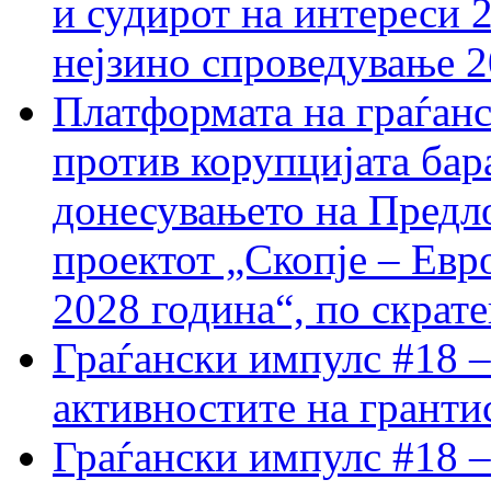
и судирот на интереси 
нејзино спроведување 
Платформата на граѓанс
против корупцијата бар
донесувањето на Предло
проектот „Скопје – Евр
2028 година“, по скрат
Граѓански импулс #18 –
активностите на гранти
Граѓански импулс #18 –