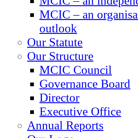
MCIC – an independe
MCIC – an organisat
outlook
Our Statute
Our Structure
MCIC Council
Governance Board
Director
Executive Office
Annual Reports