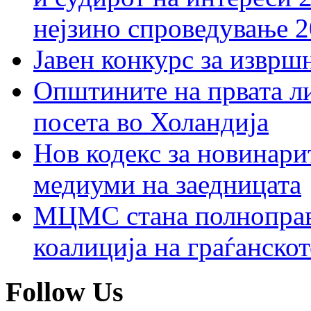
нејзино спроведување 
Јавен конкурс за изврш
Општините на првата ли
посета во Холандија
Нов кодекс за новинарит
медиуми на заедницата
МЦМС стана полноправн
коалиција на граѓанск
Follow Us