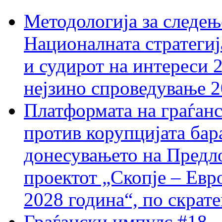
Методологија за следењ
Националната стратегиј
и судирот на интереси 
нејзино спроведување 
Платформата на граѓанс
против корупцијата бар
донесувањето на Предло
проектот „Скопје – Евр
2028 година“, по скрат
Граѓански импулс #18 –