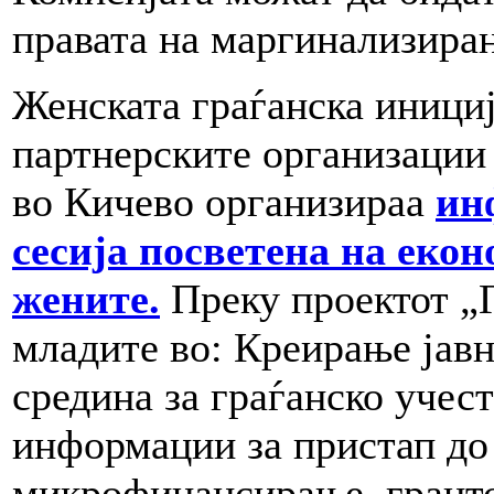
правата на маргинализиран
Женската граѓанска иници
партнерските организации
во Кичево организираа
ин
сесија посветена на еко
жените.
Преку проектот „Г
младите во: Креирање јав
средина за граѓанско учес
информации за пристап до
микрофинансирање, гранто