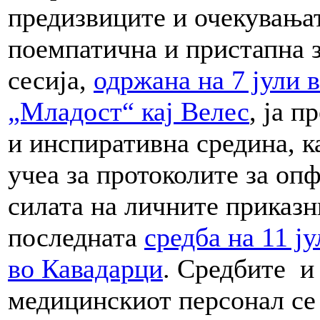
предизвиците и очекувањат
поемпатична и пристапна з
сесија,
одржана на 7 јули 
„Младост“ кај Велес
, ја п
и инспиративна средина, 
учеа за протоколите за опф
силата на личните приказн
последната
средба на 11 ј
во Кавадарци
. Средбите и
медицинскиот персонал се