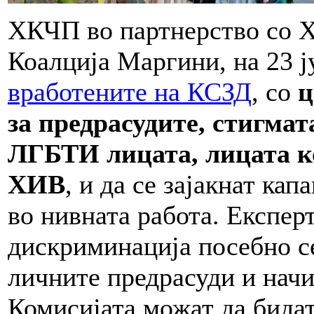
ХКЧП во партнерство со 
Коалција Маргини, на 23 
вработените на КСЗД
, со
ц
за предрасудите, стигма
ЛГБТИ лицата, лицата ко
ХИВ
, и да се зајакнат ка
во нивната работа. Експер
дискриминација посебно с
личните предрасуди и начи
Комисијата можат да бидат