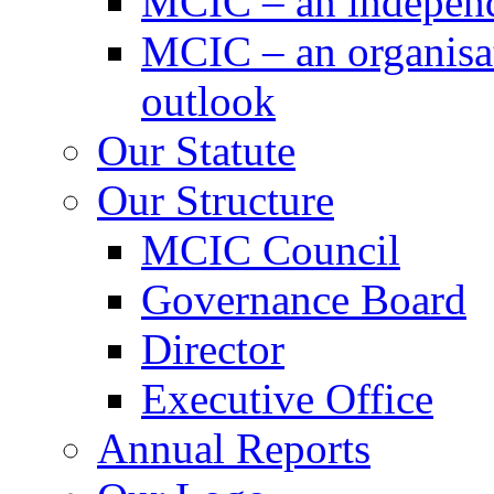
MCIC – an independe
MCIC – an organisat
outlook
Our Statute
Our Structure
MCIC Council
Governance Board
Director
Executive Office
Annual Reports