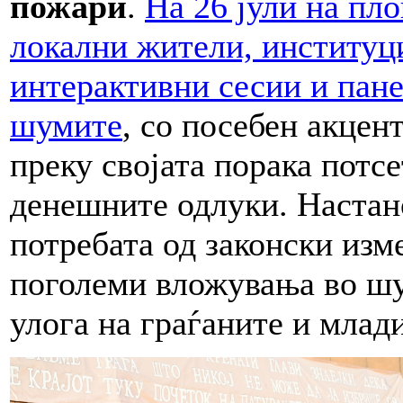
пожари
.
На 26 јули на пл
локални жители, институц
интерактивни сесии и пане
шумите
, со посебен акцен
преку својата порака потсе
денешните одлуки. Настано
потребата од законски изм
поголеми вложувања во шу
улога на граѓаните и млади