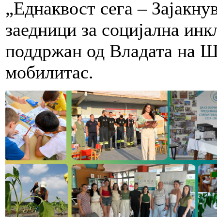
„Еднаквост сега – Зајакн
заедници за социјална инк
поддржан од Владата на Ш
мобилитас.