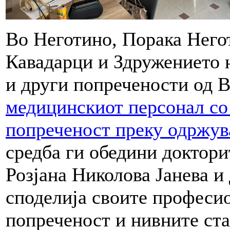
Во Неготино, Порака Нег
Кавадарци и Здружението 
и други попречености од 
медицинскиот персонал со 
попреченост преку одржув
средба ги обедини доктори
Розјана Николова Јанева и
споделија своите професио
попреченост и нивните ста