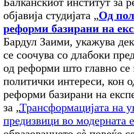
Балканскиот институт за р
објавија студијата „
Од по
реформи базирани на екс
Бардул Заими, укажува де
се соочува со длабоки пре
од реформи што главно се 
политички интереси, кон 
реформи базирани на експ
за „
Трансформацијата на у
предизвици во модерната 
образованието сè повеќе с