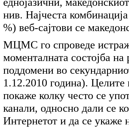
еднојазични, македонскиот 
нив. Најчеста комбинација 
%) веб-сајтови се македонс
МЦМС го спроведе истражу
моменталната состојба на 
поддомени во секундарнио
1.12.2010 година). Целите
покаже колку често се упо
канали, односно дали се к
Интернетот и да се укаже 