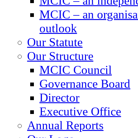
MCIC – an independe
MCIC – an organisat
outlook
Our Statute
Our Structure
MCIC Council
Governance Board
Director
Executive Office
Annual Reports