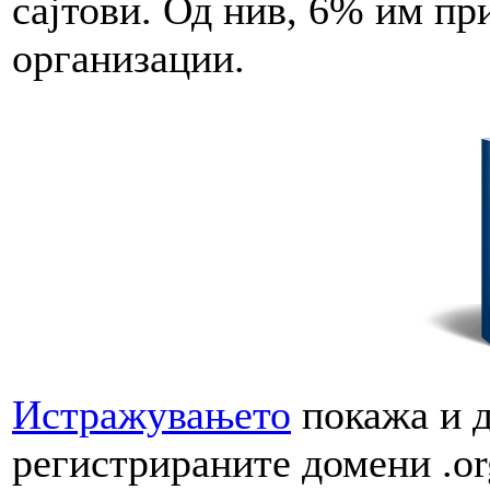
сајтови. Од нив, 6% им пр
организации.
Истражувањето
покажа и д
регистрираните домени .or