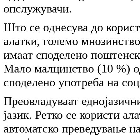
опслужувачи.
Што се однесува до корис
алатки, големо мнозинство
имаат споделено поштенска
Мало малцинство (10 %) од
споделено употреба на со
Преовладуваат еднојазични
јазик. Ретко се користи ала
автоматско преведување н