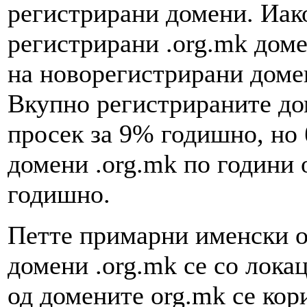
регистрирани домени. Иако
регистрирани .org.mk домен
на новорегистрирани домен
Вкупно регистрираните дом
просек за 9% годишно, но 
домени .org.mk по години 
годишно.
Петте примарни именски о
домени .org.mk се со лока
од домените org.mk се кор