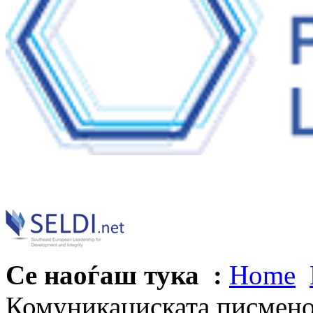
Се наоѓаш тука :
Home
Комуникациската писмено