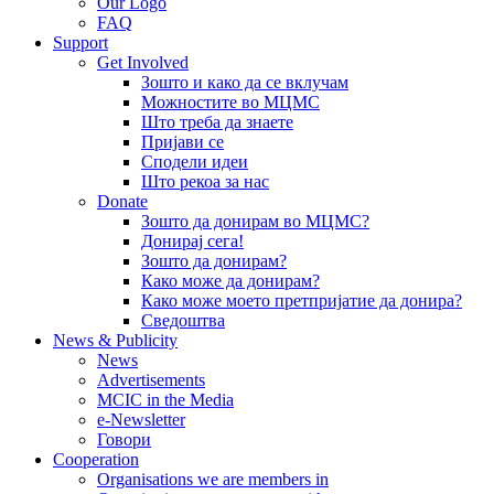
Our Logo
FAQ
Support
Get Involved
Зошто и како да се вклучам
Можностите во МЦМС
Што треба да знаете
Пријави се
Сподели идеи
Што рекоа за нас
Donate
Зошто да донирам во МЦМС?
Донирај сега!
Зошто да донирам?
Како може да донирам?
Како може моето претпријатие да донира?
Сведоштва
News & Publicity
News
Advertisements
MCIC in the Media
e-Newsletter
Говори
Cooperation
Organisations we are members in