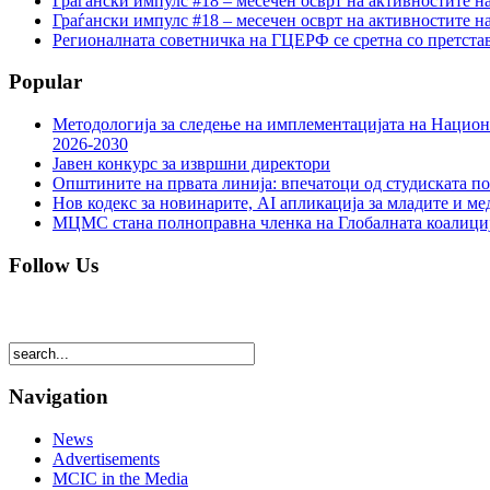
Граѓански импулс #18 – месечен осврт на активностите н
Граѓански импулс #18 – месечен осврт на активностите н
Регионалната советничка на ГЦЕРФ се сретна со претс
Popular
Методологија за следење на имплементацијата на Национа
2026-2030
Јавен конкурс за извршни директори
Општините на првата линија: впечатоци од студиската по
Нов кодекс за новинарите, AI апликација за младите и м
МЦМС стана полноправна членка на Глобалната коалици
Follow Us
Navigation
News
Advertisements
MCIC in the Media