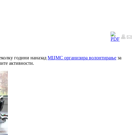
Неколку години наназад
МЦМС организира волонтирање
за
ните активности.