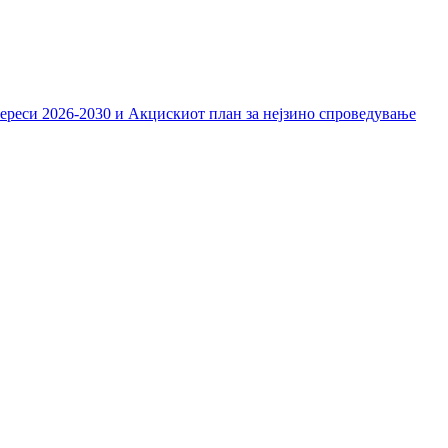
тереси 2026-2030 и Акцискиот план за нејзино спроведување