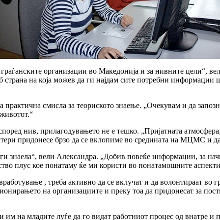
 граѓанските организации во Македонија и за нивните цели“, в
 страна на која можев да ги најдам сите потребни информации ш
рактична смисла за теориското знаење. „Очекувам и да запозна
 животот.“
 според нив, прилагодувањето не е тешко. „Пријатната атмосфер
нтери придонесе брзо да се вклопиме во средината на МЦМС и да
м ги знаела“, вели Александра. „Добив повеќе информации, за на
во плус кое понатаму ќе ми користи во понатамошните аспекти 
работување , треба активно да се вклучат и да волонтираат во 
ционирањето на организациите и преку тоа да придонесат за пос
и им на младите луѓе да го видат работниот процес од внатре и 