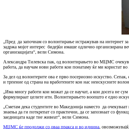
„Пред да започнам со волонтирање истражував на интернет за
задржа мојот интерес бидејќи имаше одлично организирана веб
организацијата“, вели Симона.
Александра Тилевска пак, од волонтирањето во МЦМС очекува п
работа, да научам нови работи кои понатаму ќе ми користат во
За дел од волонтерите ова е прво посериозно искуство. Сепак,
и трпение од страна на вработените кон нас неискусните воло
„Има многу работи кои можат да се научат, а кои досега не су
формулираат целите итн. Волонтирањето воопшто е едно искуст
„Сметам дека студентите во Македонија наместо да очекуваат в
знаења да ги поткрепат со практични, да се запознаат со функ
заедницата каде тие живеат“, вели Симона.
МЦМС ќе продолжи со оваа пракса и во иднина
, овозможувајќ