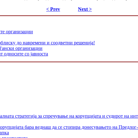
< Prev
Next >
ите организации
облиску до навремени и соодветни решенија!
аѓански организации
т односите со јавноста
лната стратегија за спречување на корупцијата и судирот на ин
орупцијата бара веднаш да се стопира донесувањето на Предлог-
апка