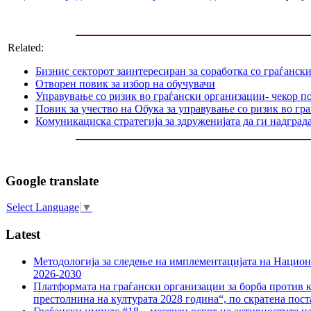
Related:
Бизнис секторот заинтересиран за соработка со граѓанск
Отворен повик за избор на обучувачи
Управување со ризик во граѓански организации- чекор п
Повик за учество на Обука за управување со ризик во гр
Комуникациска стратегија за здруженијата да ги надграда
Google translate
Select Language
▼
Latest
Методологија за следење на имплементацијата на Национа
2026-2030
Платформата на граѓански организации за борба против к
престолнина на културата 2028 година“, по скратена пост