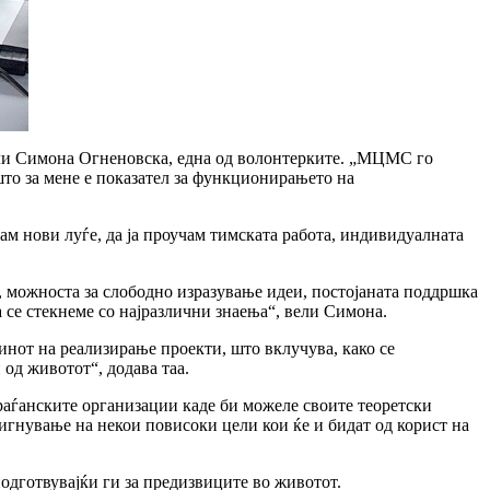
ели Симона Огненовска, една од волонтерките. „МЦМС го
то за мене е показател за функционирањето на
м нови луѓе, да ја проучам тимската работа, индивидуалната
а, можноста за слободно изразување идеи, постојаната поддршка
 се стекнеме со најразлични знаења“, вели Симона.
чинот на реализирање проекти, што вклучува, како се
од животот“, додава таа.
граѓанските организации каде би можеле своите теоретски
тигнување на некои повисоки цели кои ќе и бидат од корист на
подготвувајќи ги за предизвиците во животот.