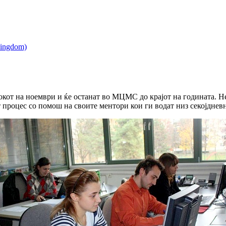
окот на ноември и ќе останат во МЦМС до крајот на годината. 
 процес со помош на своите ментори кои ги водат низ секојднев