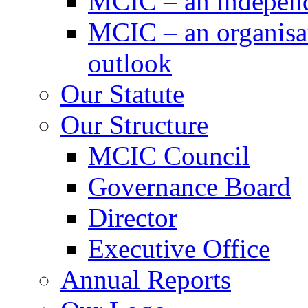
MCIC – an independe
MCIC – an organisat
outlook
Our Statute
Our Structure
MCIC Council
Governance Board
Director
Executive Office
Annual Reports