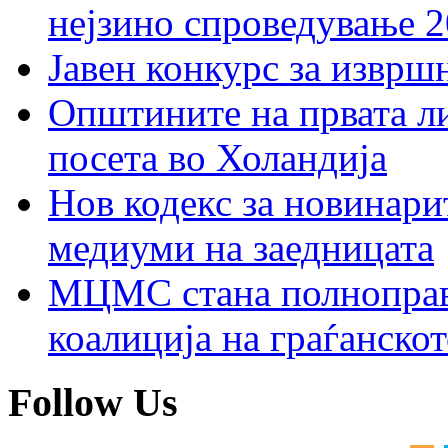
нејзино спроведување 
Јавен конкурс за изврш
Општините на првата ли
посета во Холандија
Нов кодекс за новинарит
медиуми на заедницата
МЦМС стана полноправн
коалиција на граѓанск
Follow Us