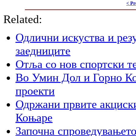
< Pr
Related:
Одлични искуства и рез
заедниците
Отља со нов спортски т
Во Умин Дол и Горно Ко
проекти
Одржани првите акциски
Коњаре
Започна спроведувањето