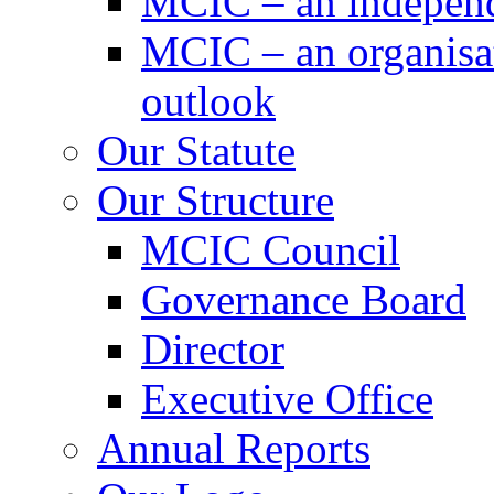
MCIC – an independe
MCIC – an organisat
outlook
Our Statute
Our Structure
MCIC Council
Governance Board
Director
Executive Office
Annual Reports