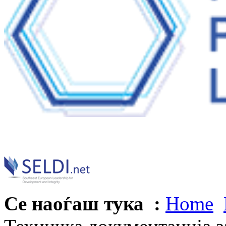
Се наоѓаш тука :
Home