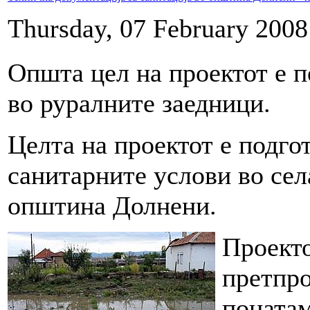
Thursday, 07 February 2008
Општа цел на проектот е п
во руралните заедници.
Целта на проектот е подго
санитарните услови во се
општина Долнени.
Проекто
претпро
понатам