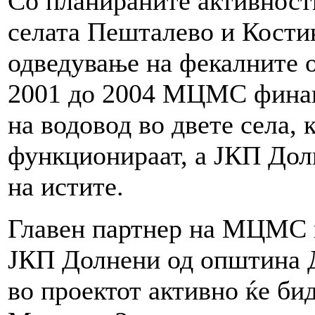
Со планираните активност
селата Пешталево и Кости
одведување на фекалните о
2001 до 2004 МЦМС финан
на водовод во двете села,
функционираат, а ЈКП Дол
на истите.
Главен партнер на МЦМС в
ЈКП Долнени од општина 
во проектот активно ќе б