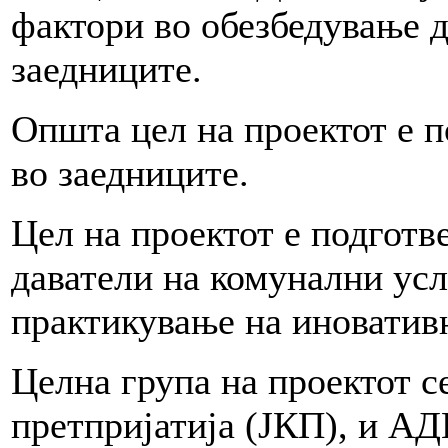
фактори во обезбедување д
заедниците.
Општа цел на проектот е п
во заедниците.
Цел на проектот е подготв
даватели на комунални ус
практикување на иноватив
Целна група на проектот с
претпријатија (ЈКП), и А