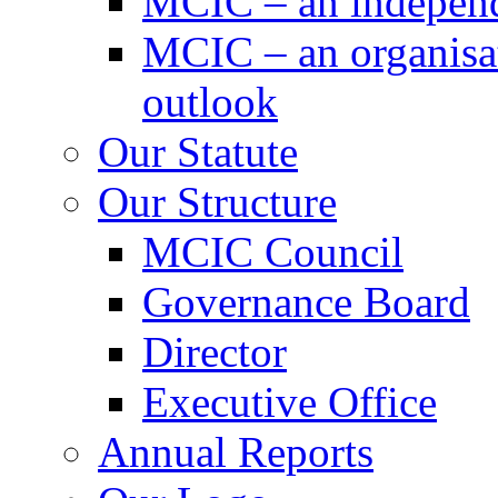
MCIC – an independe
MCIC – an organisat
outlook
Our Statute
Our Structure
MCIC Council
Governance Board
Director
Executive Office
Annual Reports