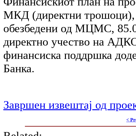
Финансискиот план на про
МКД (директни трошоци), 
обезбедени од МЦМС, 85.
директно учество на АДК
финансиска поддршка дод
Банка.
Завршен извештај од прое
< Pr
Related: