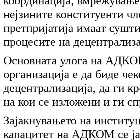
координација, вмрежување
нејзините конституенти ч
претпријатија имаат сушти
процесите на децентрализа
Основната улога на АДКО
организација е да биде че
децентрализација, да ги к
на кои се изложени и ги с
Зајакнувањето на институ
капацитет на АДКОМ се ја