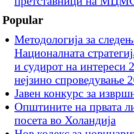
претставници на МЦМС 
Popular
Методологија за следењ
Националната стратегиј
и судирот на интереси 
нејзино спроведување 
Јавен конкурс за изврш
Општините на првата ли
посета во Холандија
Нов кодекс за новинарит