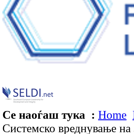
Се наоѓаш тука :
Home
Системско вреднување на 