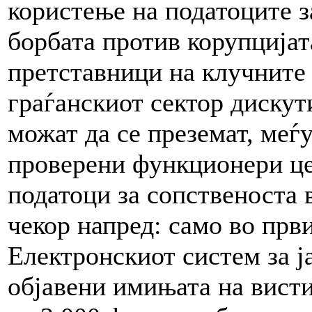
користење на податоците з
борбата против корупцијат
претставници на клучните
граѓанскиот сектор дискут
можат да се преземат, меѓу
проверени функционери це
податоци за сопственоста 
чекор напред: само во прв
Електронскиот систем за ј
објавени имињата на вист