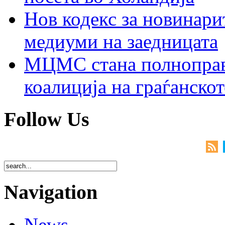
Нов кодекс за новинарит
медиуми на заедницата
МЦМС стана полноправн
коалиција на граѓанск
Follow Us
Navigation
News