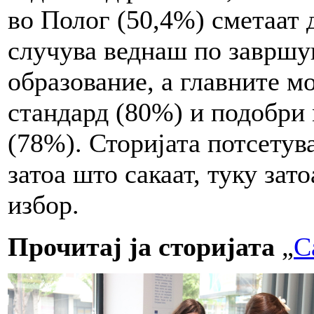
во Полог (50,4%) сметаат 
случува веднаш по завршу
образование, а главните м
стандард (80%) и подобри
(78%). Сторијата потсетув
затоа што сакаат, туку зат
избор.
Прочитај ја сторијата
„
С