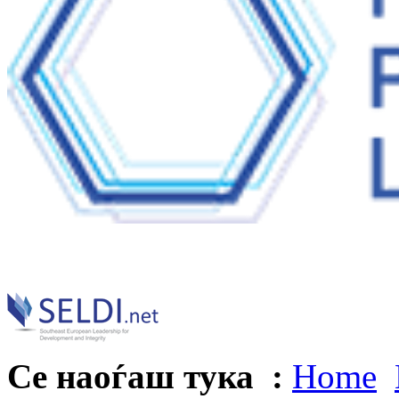
Се наоѓаш тука :
Home