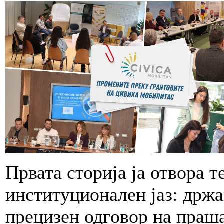
Првата сторија ја отвора 
институционален јаз: држ
прецизен одговор на праш