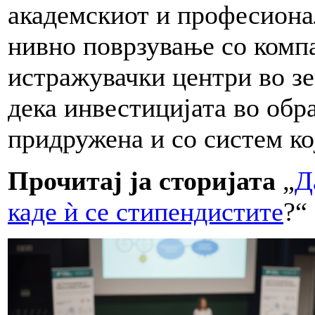
академскиот и професиона
нивно поврзување со комп
истражувачки центри во зе
дека инвестицијата во обр
придружена и со систем ко
Прочитај ја сторијата
„
Д
каде ѝ се стипендистите
?“