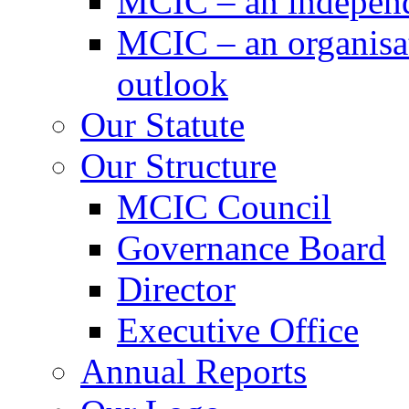
MCIC – an independe
MCIC – an organisat
outlook
Our Statute
Our Structure
MCIC Council
Governance Board
Director
Executive Office
Annual Reports