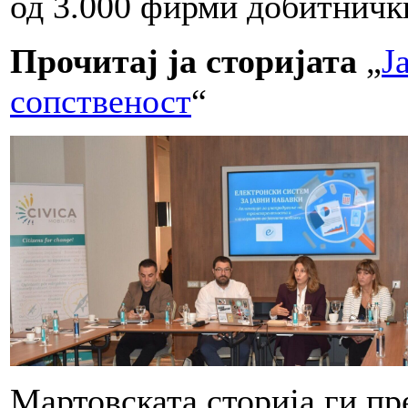
од 3.000 фирми добитнички
Прочитај ја сторијата
„
Ј
сопственост
“
Мартовската сторија ги пр