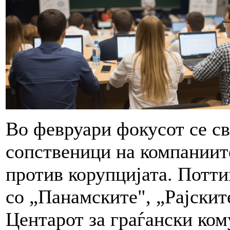
Во февруари фокусот се св
сопственици на компаниите
против корупцијата. Потт
со „Панамските", „Рајскит
Центарот за граѓански ком