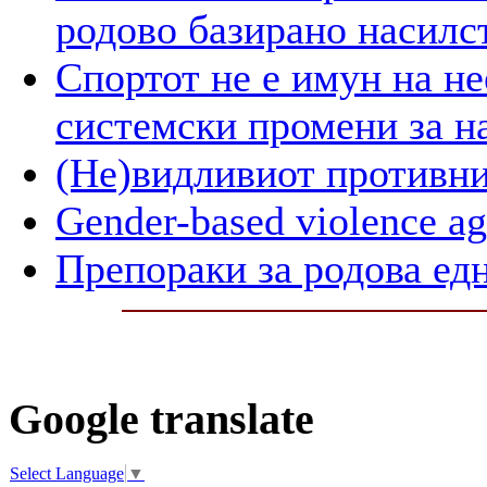
родово базирано насилс
Спортот не е имун на не
системски промени за н
(Не)видливиот противни
Gender-based violence ag
Препораки за родова ед
Google translate
Select Language
▼