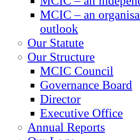
MCIC – an independe
MCIC – an organisat
outlook
Our Statute
Our Structure
MCIC Council
Governance Board
Director
Executive Office
Annual Reports