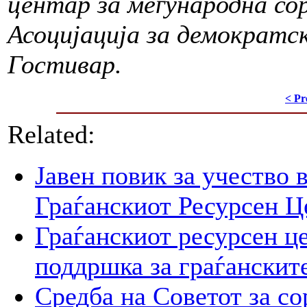
центар за меѓународна со
Асоцијација за демократс
Гостивар.
< Pr
Related:
Јавен повик за учество 
Граѓанскиот Ресурсен Ц
Граѓанскиот ресурсен це
поддршка за граѓанскит
Средба на Советот за со