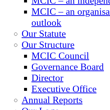
MCIC – an independe
MCIC – an organisat
outlook
Our Statute
Our Structure
MCIC Council
Governance Board
Director
Executive Office
Annual Reports