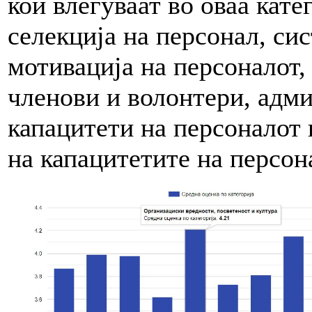
кои влегуваат во оваа кате
селекција на персонал, си
мотивација на персоналот,
членови и волонтери, адм
капацитети на персоналот 
на капацитетите на персон