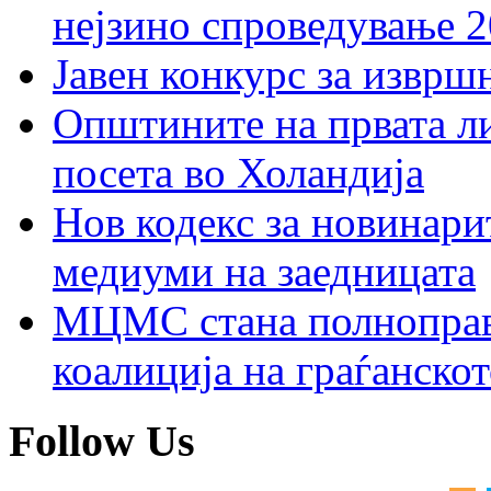
нејзино спроведување 
Јавен конкурс за изврш
Општините на првата ли
посета во Холандија
Нов кодекс за новинарит
медиуми на заедницата
МЦМС стана полноправн
коалиција на граѓанск
Follow Us