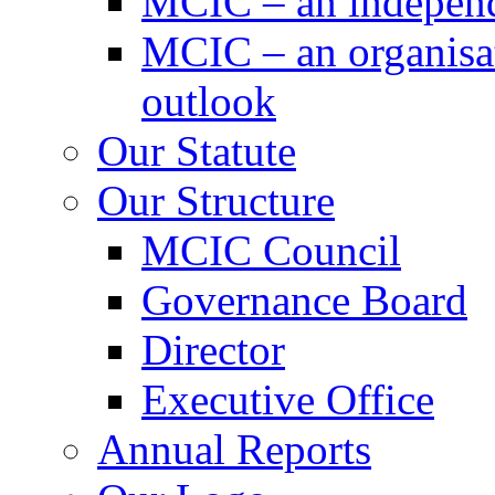
MCIC – an independe
MCIC – an organisat
outlook
Our Statute
Our Structure
MCIC Council
Governance Board
Director
Executive Office
Annual Reports