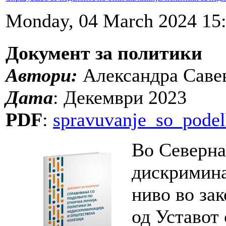
Monday, 04 March 2024 15
Документ за политики
Автори:
Александра Савев
Дата
: Декември 2023
PDF
:
spravuvanje_so_podelb
Во Северна
дискримина
ниво во зак
од Уставот 