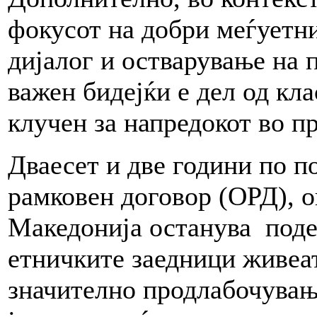
фокусот на добри меѓуетн
дијалог и остварување на 
важен бидејќи е дел од кл
клучен за напредокот во п
Дваесет и две години по 
рамковен договор (ОРД), 
Македонија останува поде
етничките заедници живеат
значително продлабочување