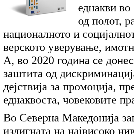
еднакви во
од полот, р
националното и социјалнот
верското уверување, имотн
А, во 2020 година се доне
заштита од дискриминациј
дејствија за промоција, пр
еднаквоста, човековите пр
Во Северна Македонија за
издигната на највисоко нив