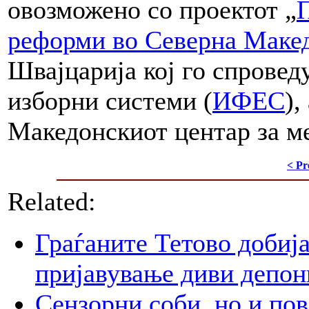
овозможено со проектот „
реформи во Северна Маке
Швајцарија кој го спровед
изборни системи (
ИФЕС
),
Македонскиот центар за м
< Pr
Related:
Граѓаните Тетово добија
пријавување диви депон
Сензорни соби, но и пов