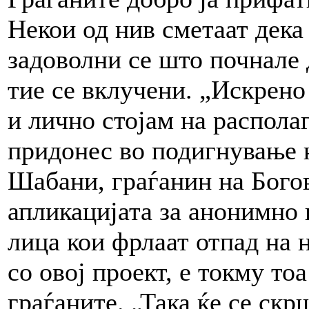
Некои од нив сметаат дека 
задоволни се што почнале 
тие се вклучени. „Искрено
и лично стојам на распола
придонес во подигнување н
Шабани, граѓанин на Богов
апликацијата за анонимно
лица кои фрлаат отпад на 
со овој проект, е токму то
граѓаните. „Така ќе се скр