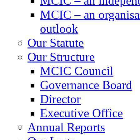
MCIC – an independe
MCIC – an organisat
outlook
Our Statute
Our Structure
MCIC Council
Governance Board
Director
Executive Office
Annual Reports