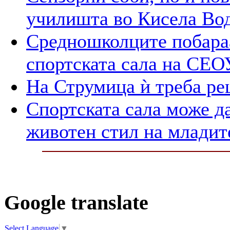
училишта во Кисела Во
Средношколците побараа
спортската сала на СЕО
На Струмица ѝ треба ре
Спортската сала може да
животен стил на млади
Google translate
Select Language
▼