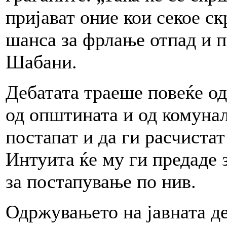
пријават оние кои секое ск
шанса за фрлање отпад и п
Шабани.
Дебатата траеше повеќе од
од општината и од комунал
постапат и да ги расчиста
Интуита ќе му ги предаде 
за постапување по нив.
Одржувањето на јавната д