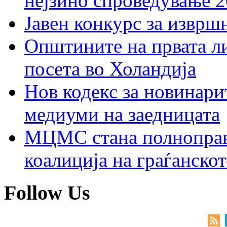
нејзино спроведување 
Јавен конкурс за изврш
Општините на првата ли
посета во Холандија
Нов кодекс за новинарит
медиуми на заедницата
МЦМС стана полноправн
коалиција на граѓанск
Follow Us