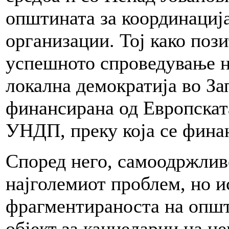
општината за координација
организации. Тој како поз
успешното спроведување н
локална демократија во За
финансирана од Европската
УНДП, преку која се фина
Според него, самоодржлив
најголемиот проблем, но и
фрагментираноста на општ
објект за канцеларии на н