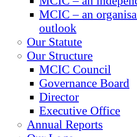
MCIC – an independe
MCIC – an organisat
outlook
Our Statute
Our Structure
MCIC Council
Governance Board
Director
Executive Office
Annual Reports