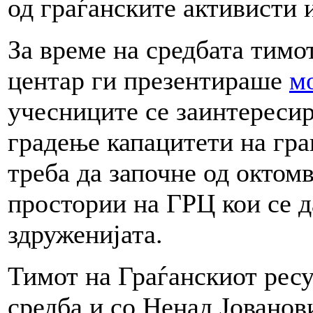
од граѓанските активисти 
За време на средбата тимо
центар ги презентираше
м
учесниците се заинтересир
градење капацитети на гра
треба да започне од октомв
простории на ГРЦ кои се д
здруженијата.
Тимот на Граѓанскиот ресу
средба и со Ненад Јованов