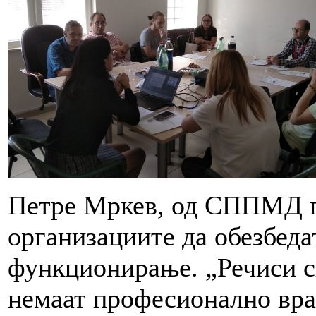
Петре Мркев, од СППМД г
организациите да обезбеда
функционирање. „Речиси с
немаат професионално вра