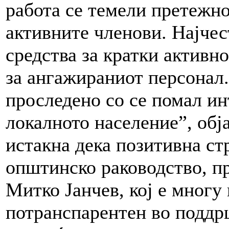
работа се темели претежн
активните членови. Најчес
средства за кратки активн
за ангажираниот персонал.
проследено со се помал ин
локалното население”, обј
истакна дека позитивна ст
општинско раководство, пр
Митко Јанчев, кој е многу
потранспарентен во поддр