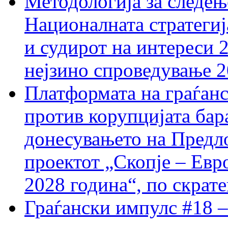
Методологија за следењ
Националната стратегиј
и судирот на интереси 
нејзино спроведување 
Платформата на граѓанс
против корупцијата бар
донесувањето на Предло
проектот „Скопје – Евр
2028 година“, по скрат
Граѓански импулс #18 –