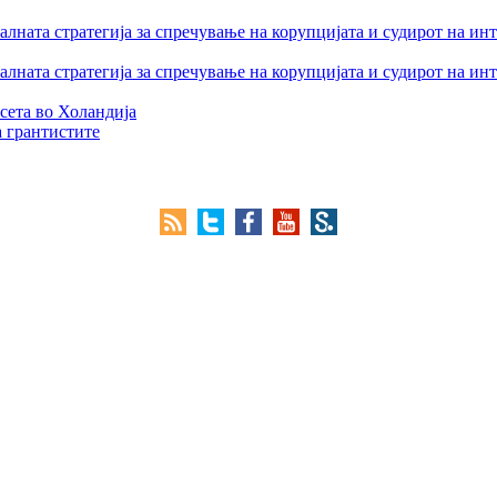
лната стратегија за спречување на корупцијата и судирот на ин
лната стратегија за спречување на корупцијата и судирот на ин
сета во Холандија
а грантистите