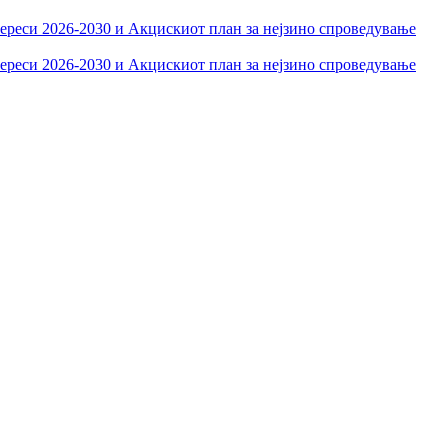
тереси 2026-2030 и Акцискиот план за нејзино спроведување
тереси 2026-2030 и Акцискиот план за нејзино спроведување