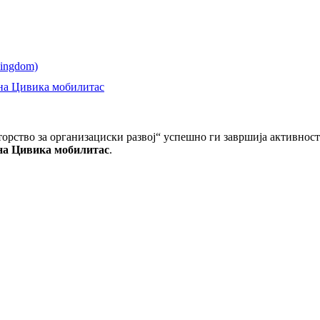
 на Цивика мобилитас
орство за организациски развој“ успешно ги завршија активности
 на Цивика мобилитас
.