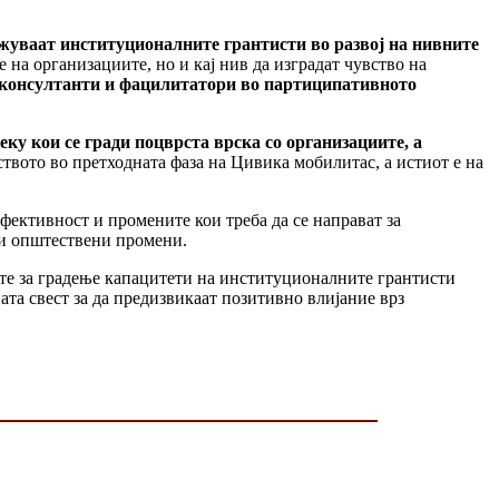
жуваат институционалните грантисти во развој на нивните
 на организациите, но и кај нив да изградат чувство на
 консултанти и фацилитатори во партиципативното
еку кои се гради поцврста врска со организациите, а
ството во претходната фаза на Цивика мобилитас, а истиот е на
ефективност и промените кои треба да се направат за
вни општествени промени.
те за градење капацитети на институционалните грантисти
та свест за да предизвикаат позитивно влијание врз