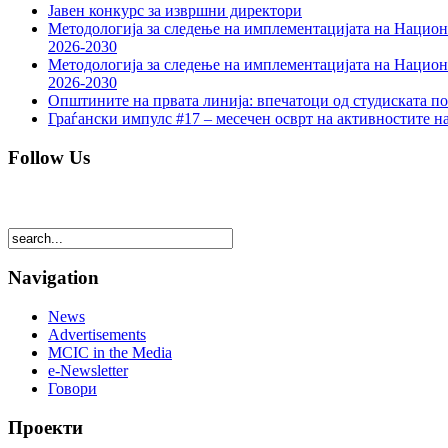
Јавен конкурс за извршни директори
Методологија за следење на имплементацијата на Национа
2026-2030
Методологија за следење на имплементацијата на Национа
2026-2030
Општините на првата линија: впечатоци од студиската по
Граѓански импулс #17 – месечен осврт на активностите н
Follow Us
Navigation
News
Advertisements
MCIC in the Media
e-Newsletter
Говори
Проекти