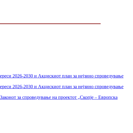
тереси 2026-2030 и Акцискиот план за нејзино спроведување
тереси 2026-2030 и Акцискиот план за нејзино спроведување
Законот за спроведување на проектот „Скопје – Европска