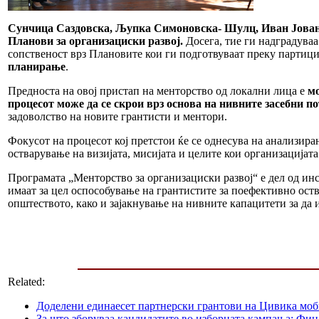
Сунчица Саздовска, Љупка Симоновска- Шулц, Иван Јованов
Планови за организациски развој.
Досега, тие ги надградуваа
сопственост врз Плановите кои ги подготвуваат преку партиц
планирање
.
Предноста на овој пристап на менторство од локални лица е
мо
процесот може да се скрои врз основа на нивните засебни п
задоволство на новите грантисти и ментори.
Фокусот на процесот кој претстои ќе се однесува на анализира
остварување на визијата, мисијата и целите кои организацијат
Програмата „Менторство за организациски развој“ е дел од и
имаат за цел оспособување на грантистите за поефективно ост
општеството, како и зајакнување на нивните капацитети за да и
Related:
Доделени единаесет партнерски грантови на Цивика мо
За што зборуваа кандидатите во изборната кампања: Фин