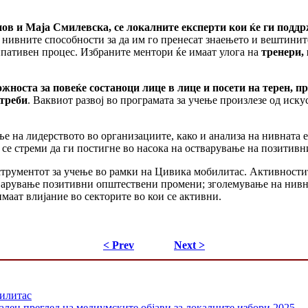
 и Маја Смилевска, се локалните експерти кои ќе ги поддр
 нивните способности за да им го пренесат знаењето и вештините
ипативен процес. Избраните ментори ќе имаат улога на
тренери,
жноста за повеќе состаноци лице в лице и посети на терен,
пр
отреби
. Ваквиот развој во програмата за учење произлезе од иску
ње на лидерството во организациите, како и анализа на нивната 
а се стреми да ги постигне во насока на остварување на позити
нструментот за учење во рамки на Цивика мобилитас. Активности
варување позитивни општествени промени; зголемување на нивна
маат влијание во секторите во кои се активни.
< Prev
Next >
билитас
ален преглед на медиумските објави за локалните избори 2025