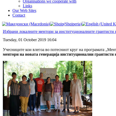
Organisations we cooperate with
Links
Our Web Sites
Contact
Избрани локалните ментори за институционалните грантисти
Tuesday, 01 October 2019 16:04
Учесниците кои влегоа во потесниот круг на програмата „Мент
ментори на новата генерација институционални грантисти