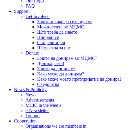
Our Logo
FAQ
Support
Get Involved
Зошто и како да се вклучам
Можностите во МЦМС
Што треба да знаете
Пријави се
Сподели идеи
Што рекоа за нас
Donate
Зошто да донирам во МЦМС?
Донирај сега!
Зошто да донирам?
Како може да донирам?
Како може моето претпријатие да донира?
Сведоштва
News & Publicity
News
Advertisements
MCIC in the Media
e-Newsletter
Говори
Cooperation
Organisations we are members in