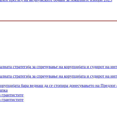
лната стратегија за спречување на корупцијата и судирот на ин
лната стратегија за спречување на корупцијата и судирот на ин
орупцијата бара веднаш да се стопира донесувањето на Предлог-
апка
а грантистите
а грантистите