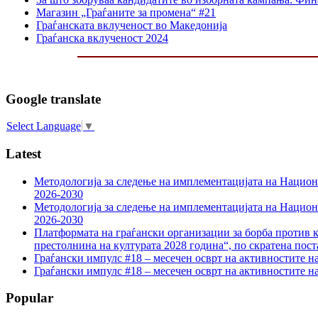
Магазин „Граѓаните за промена“ #21
Граѓанската вклученост во Македонија
Граѓанска вклученост 2024
Google translate
Select Language
▼
Latest
Методологија за следење на имплементацијата на Национа
2026-2030
Методологија за следење на имплементацијата на Национа
2026-2030
Платформата на граѓански организации за борба против к
престолнина на културата 2028 година“, по скратена пост
Граѓански импулс #18 – месечен осврт на активностите н
Граѓански импулс #18 – месечен осврт на активностите н
Popular