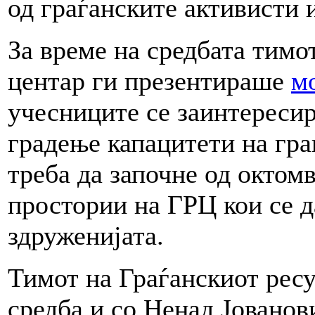
од граѓанските активисти 
За време на средбата тимо
центар ги презентираше
м
учесниците се заинтересир
градење капацитети на гра
треба да започне од октомв
простории на ГРЦ кои се д
здруженијата.
Тимот на Граѓанскиот ресу
средба и со Ненад Јованов