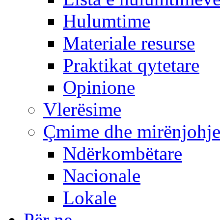
Hulumtime
Materiale resurse
Praktikat qytetare
Opinione
Vlerësime
Çmime dhe mirënjohj
Ndërkombëtare
Nacionale
Lokale
Për ne