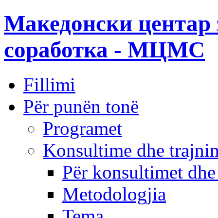
Македонски центар 
соработка - МЦМС
Fillimi
Për punën tonë
Programet
Konsultime dhe trajni
Për konsultimet dhe
Metodologjia
Tema