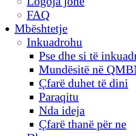
Logoja jonë
FAQ
Mbështetje
Inkuadrohu
Pse dhe si të inkua
Mundësitë në QMB
Çfarë duhet të dini
Paraqitu
Nda ideja
Çfarë thanë për ne