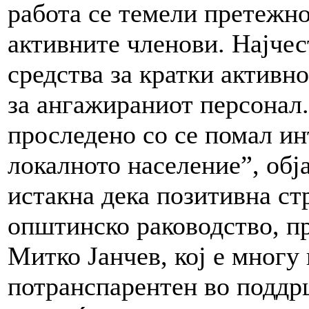
работа се темели претежн
активните членови. Најчес
средства за кратки активн
за ангажираниот персонал.
проследено со се помал ин
локалното население”, обј
истакна дека позитивна ст
општинско раководство, пр
Митко Јанчев, кој е многу
потранспарентен во поддр