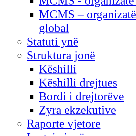
MCMS - organizatë e
MCMS – organizatë 
global
Statuti ynë
Struktura jonë
Këshilli
Këshilli drejtues
Bordi i drejtorëve
Zyra ekzekutive
Raporte vjetore