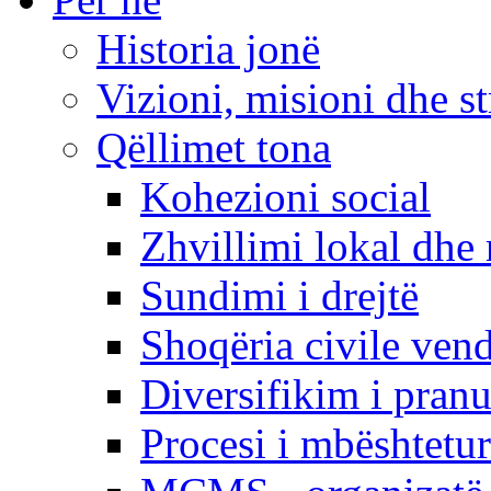
Historia jonë
Vizioni, misioni dhe st
Qëllimet tona
Kohezioni social
Zhvillimi lokal dhe 
Sundimi i drejtë
Shoqëria civile ven
Diversifikim i pranu
Procesi i mbështetur