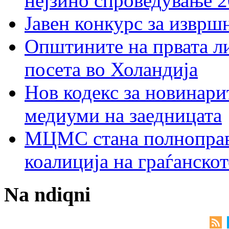
нејзино спроведување 
Јавен конкурс за изврш
Општините на првата ли
посета во Холандија
Нов кодекс за новинарит
медиуми на заедницата
МЦМС стана полноправн
коалиција на граѓанск
Na ndiqni