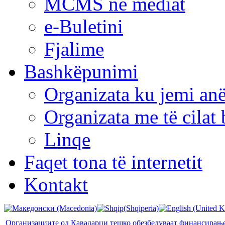
MCMS në mediat
e-Buletini
Fjalime
Bashkëpunimi
Organizata ku jemi anë
Organizata me të cila
Linqe
Faqet tona të internetit
Kontakt
Организациите од Кавадарци тешко обезбедуваат финансирањ