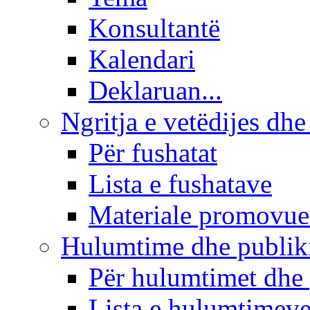
Konsultantë
Kalendari
Deklaruan...
Ngritja e vetëdijes dhe
Për fushatat
Lista e fushatave
Materiale promovue
Hulumtime dhe publi
Për hulumtimet dhe
Lista e hulumtimev