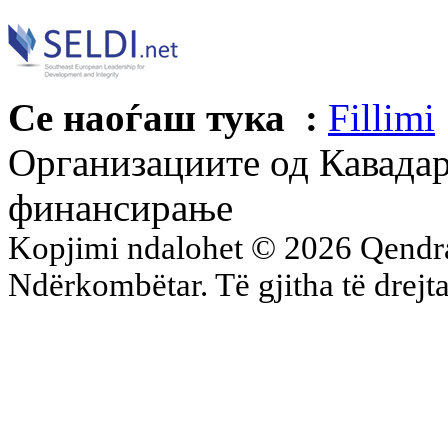
Се наоѓаш тука :
Fillimi
Организациите од Кавадар
финансирање
Kopjimi ndalohet © 2026 Qend
Ndërkombëtar. Të gjitha të drejta