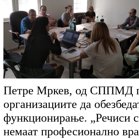
Петре Мркев, од СППМД г
организациите да обезбеда
функционирање. „Речиси с
немаат професионално вра