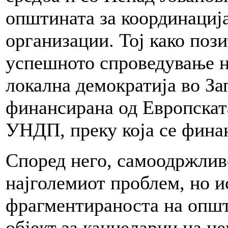
општината за координација
организации. Тој како поз
успешното спроведување н
локална демократија во За
финансирана од Европската
УНДП, преку која се фина
Според него, самоодржлив
најголемиот проблем, но и
фрагментираноста на општ
објект за канцеларии на н