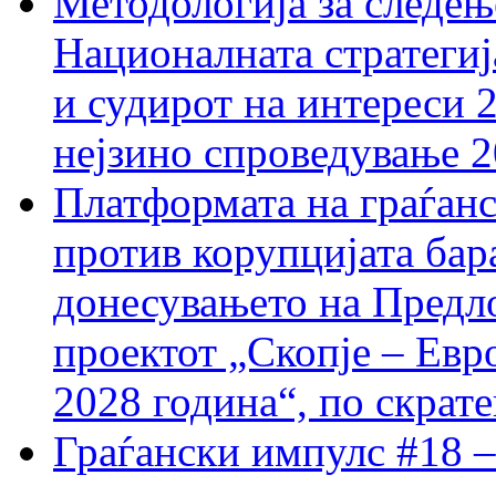
Методологија за следењ
Националната стратегиј
и судирот на интереси 
нејзино спроведување 
Платформата на граѓанс
против корупцијата бар
донесувањето на Предло
проектот „Скопје – Евр
2028 година“, по скрат
Граѓански импулс #18 –