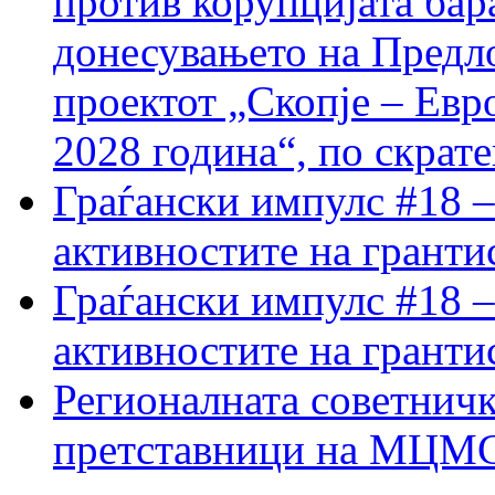
против корупцијата бар
донесувањето на Предло
проектот „Скопје – Евр
2028 година“, по скрат
Граѓански импулс #18 –
активностите на гранти
Граѓански импулс #18 –
активностите на гранти
Регионалната советничк
претставници на МЦМС 