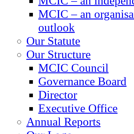
MCIC – an independe
MCIC – an organisat
outlook
Our Statute
Our Structure
MCIC Council
Governance Board
Director
Executive Office
Annual Reports