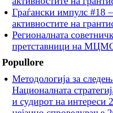
активностите на гранти
Граѓански импулс #18 –
активностите на гранти
Регионалната советничк
претставници на МЦМС 
Popullore
Методологија за следењ
Националната стратегиј
и судирот на интереси 
нејзино спроведување 