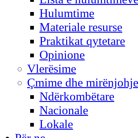
Hulumtime
Materiale resurse
Praktikat qytetare
Opinione
Vlerësime
Çmime dhe mirënjohj
Ndërkombëtare
Nacionale
Lokale
Për ne