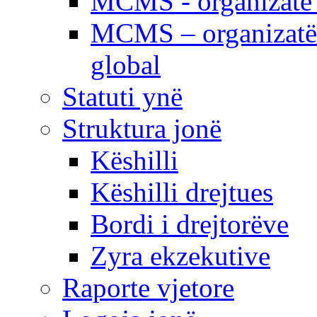
MCMS - organizatë e
MCMS – organizatë 
global
Statuti ynë
Struktura jonë
Këshilli
Këshilli drejtues
Bordi i drejtorëve
Zyra ekzekutive
Raporte vjetore