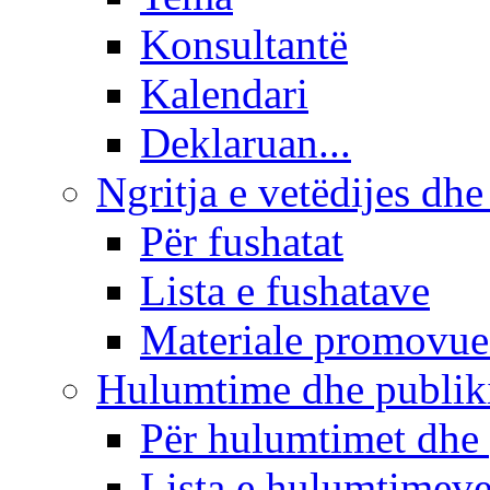
Konsultantë
Kalendari
Deklaruan...
Ngritja e vetëdijes dhe
Për fushatat
Lista e fushatave
Materiale promovue
Hulumtime dhe publi
Për hulumtimet dhe
Lista e hulumtimev