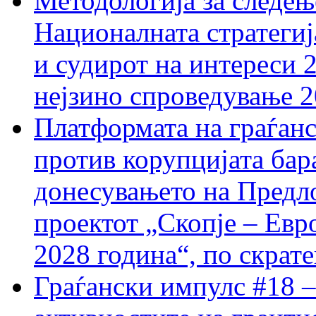
Методологија за следењ
Националната стратегиј
и судирот на интереси 
нејзино спроведување 
Платформата на граѓанс
против корупцијата бар
донесувањето на Предло
проектот „Скопје – Евр
2028 година“, по скрат
Граѓански импулс #18 –