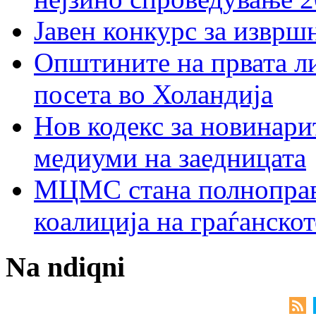
Јавен конкурс за изврш
Општините на првата ли
посета во Холандија
Нов кодекс за новинарит
медиуми на заедницата
МЦМС стана полноправн
коалиција на граѓанск
Na ndiqni