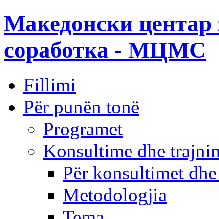
Македонски центар 
соработка - МЦМС
Fillimi
Për punën tonë
Programet
Konsultime dhe trajni
Për konsultimet dhe
Metodologjia
Tema