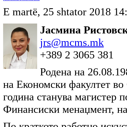
E martë, 25 shtator 2018 14
Јасмина Ристовск
jrs@mcms.mk
+389 2 3065 381
Родена на 26.08.1
на Економски факултет во 
година станува магистер п
Финансиски менаџмент, на
По краткото работно искус