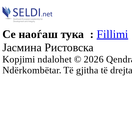
Се наоѓаш тука :
Fillimi
Јасмина Ристовска
Kopjimi ndalohet © 2026 Qend
Ndërkombëtar. Të gjitha të drejta