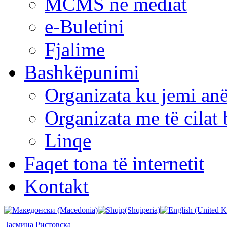
MCMS në mediat
e-Buletini
Fjalime
Bashkëpunimi
Organizata ku jemi anë
Organizata me të cila
Linqe
Faqet tona të internetit
Kontakt
Јасмина Ристовска