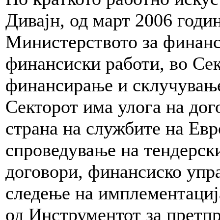
Дивајн, од март 2006 годин
Министерството за финанс
финансиски работи, во Сек
финансирање и склучувањ
Секторот има улога на дог
страна на службите на Евр
спроведување на тендерск
договори, финансиско упра
следење на имплементациј
од Инструментот за претп