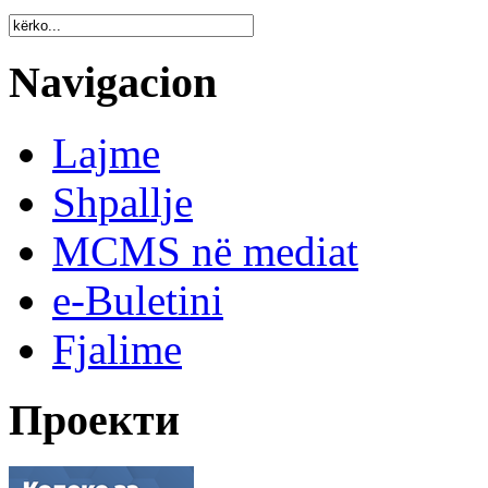
Navigacion
Lajme
Shpallje
MCMS në mediat
e-Buletini
Fjalime
Проекти