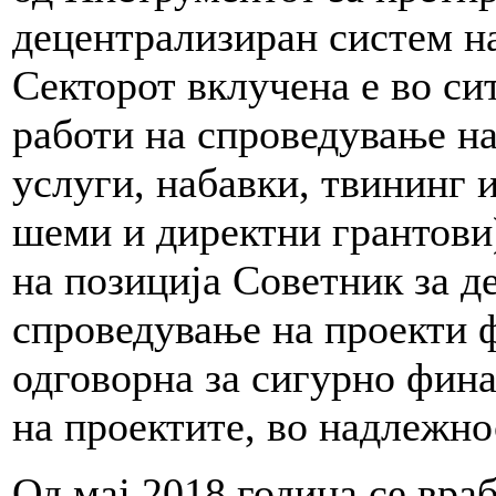
децентрализиран систем н
Секторот вклучена е во си
работи на спроведување на
услуги, набавки, твининг и
шеми и директни грантови)
на позиција Советник за 
спроведување на проекти 
одговорна за сигурно фин
на проектите, во надлежн
Од мај 2018 година се вр