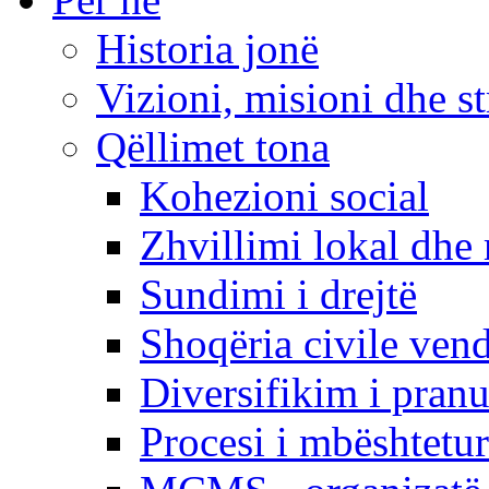
Historia jonë
Vizioni, misioni dhe st
Qëllimet tona
Kohezioni social
Zhvillimi lokal dhe 
Sundimi i drejtë
Shoqëria civile ven
Diversifikim i pranu
Procesi i mbështetur