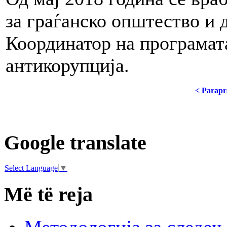
за граѓанско општество и 
Координатор на програмат
антикорупција.
< Parapr
Google translate
Select Language
▼
Më të reja