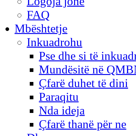
Logoja jonë
FAQ
Mbështetje
Inkuadrohu
Pse dhe si të inkua
Mundësitë në QMB
Çfarë duhet të dini
Paraqitu
Nda ideja
Çfarë thanë për ne