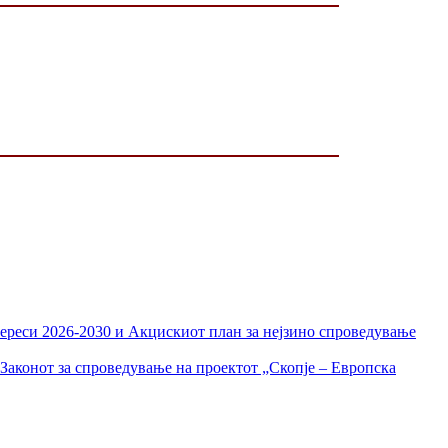
тереси 2026-2030 и Акцискиот план за нејзино спроведување
Законот за спроведување на проектот „Скопје – Европска