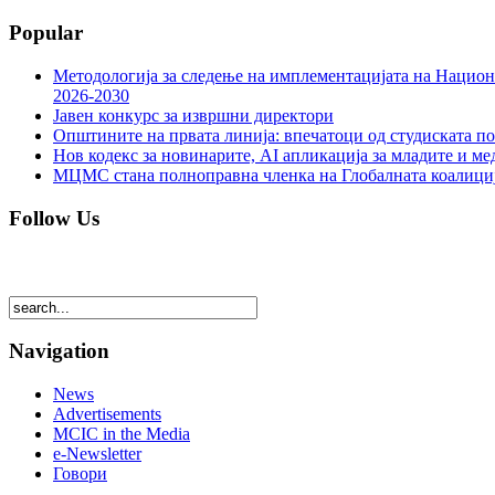
Popular
Методологија за следење на имплементацијата на Национа
2026-2030
Јавен конкурс за извршни директори
Општините на првата линија: впечатоци од студиската по
Нов кодекс за новинарите, AI апликација за младите и м
МЦМС стана полноправна членка на Глобалната коалици
Follow Us
Navigation
News
Advertisements
MCIC in the Media
e-Newsletter
Говори