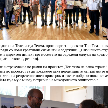
дник на Телевизија Телма, проговори за проектот Топ Тема на в
дгради со нови креативни елементи и содржини. „Низ нашето сту
аше и директен импакт врз носењето на одредени одлуки на креа
раѓанството“, рече тој.
шни истражувања во рамки на проектот „Топ тема на ваша стран
ме во проектот за да покажеме дека перцепциите на граѓаните не
кета, на репрезентативен примерок и тие се добра основа не са
ата која му е многу потребна на македонското општество.“