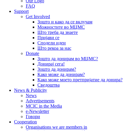
Our Logo
FAQ
Support
Get Involved
Зошто и како да се вклучам
Можностите во МЦМС
Што треба да знаете
Пријави се
Сподели идеи
Што рекоа за нас
Donate
Зошто да донирам во МЦМС?
Донирај сега!
Зошто да донирам?
Како може да донирам?
Како може моето претпријатие да донира?
Сведоштва
News & Publicity
News
Advertisements
MCIC in the Media
e-Newsletter
Говори
Cooperation
Organisations we are members in