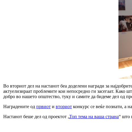
Во вториот дел на настанот беа доделени награди за најдобри
актуелизираат проблемите кои непосредно ги засегаат. Како шт
добро во нашето општество, туку и самите да бидеме дел од про
Наградените од
првиот
и
вториот
конкурс се веќе познати, а н
Настанот беше дел од проектот „
Топ тема на ваша страна
“ што