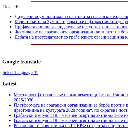
Related:
Доделени осум нови мали грантови за граѓанските орга
Користењето на Зум платформата е најатрактивната услуг
Пријава за настан за споделување искуство за практикит
Фестивалот на граѓанските организации во знакот на б
Дебата на претседателот со граѓанските организации за
Google translate
Select Language
▼
Latest
Методологија за следење на имплементацијата на Национа
2026-2030
Платформата на граѓански организации за борба против к
престолнина на културата 2028 година“, по скратена пост
Граѓански импулс #18 – месечен осврт на активностите н
Граѓански импулс #18 – месечен осврт на активностите н
Регионалната советничка на ГЦЕРФ се сретна со претс