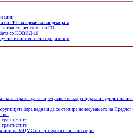
низации
а на ГРЦ за време на пандемијата
е за транспарентност на ГО
орбата со КОВИД-19
 клучните општествени предизвици
лната стратегија за спречување на корупцијата и судирот на ин
орупцијата бара веднаш да се стопира донесувањето на Предлог-
апка
а грантистите
а грантистите
тавници на МЦМС и партнерските организации