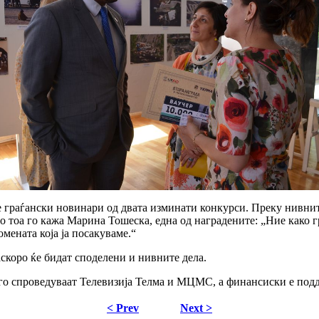
те граѓански новинари од двата изминати конкурси. Преку нивни
о тоа го кажа Марина Тошеска, една од наградените: „Ние како 
мената која ја посакуваме.“
аскоро ќе бидат споделени и нивните дела.
 го спроведуваат Телевизија Телма и МЦМС, а финансиски е под
< Prev
Next >