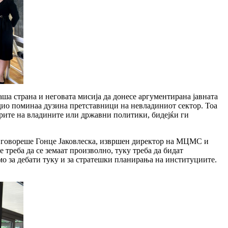
аша страна и неговата мисија да донесе аргументирана јавната
дио поминаа дузина претставници на невладиниот сектор. Тоа
торите на владините или државни политики, бидејќи ги
а“ говореше Гонце Јаковлеска, извршен директор на МЦМС и
 треба да се земаат произволно, туку треба да бидат
мо за дебати туку и за стратешки планирања на институциите.