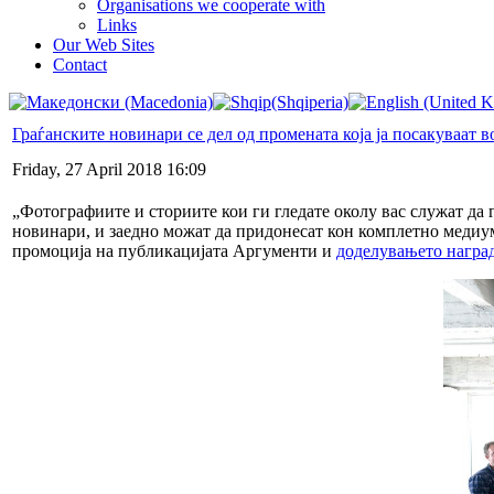
Organisations we cooperate with
Links
Our Web Sites
Contact
Граѓанските новинари се дел од промената која ја посакуваат 
Friday, 27 April 2018 16:09
„Фотографиите и сториите кои ги гледате околу вас служат да
новинари, и заедно можат да придонесат кон комплетно медиу
промоција на публикацијата Аргументи и
доделувањето наград