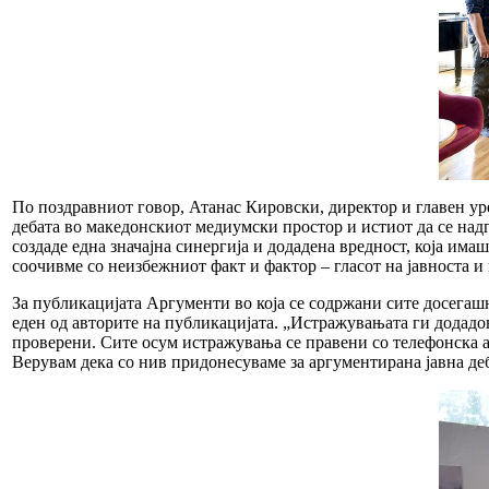
По поздравниот говор, Атанас Кировски, директор и главен уре
дебата во македонскиот медиумски простор и истиот да се на
создаде една значајна синергија и додадена вредност, која им
соочивме со неизбежниот факт и фактор – гласот на јавноста и г
За публикацијата Аргументи во која се содржани сите досега
еден од авторите на публикацијата. „Истражувањата ги додадов
проверени. Сите осум истражувања се правени со телефонска ан
Верувам дека со нив придонесуваме за аргументирана јавна деб