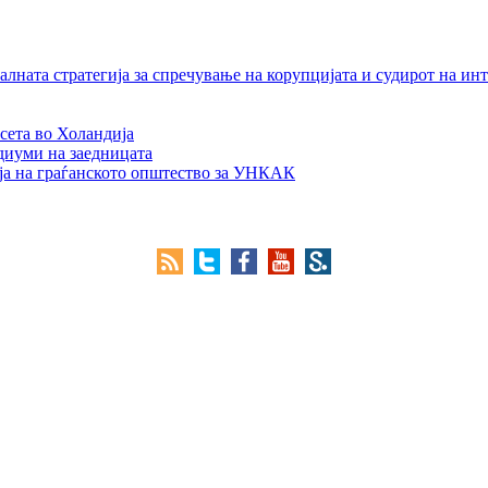
лната стратегија за спречување на корупцијата и судирот на ин
сета во Холандија
едиуми на заедницата
ја на граѓанското општество за УНКАК