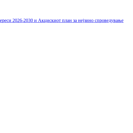
тереси 2026-2030 и Акцискиот план за нејзино спроведување