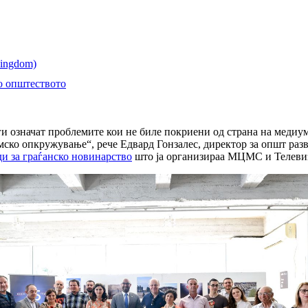
во општеството
 ги означат проблемите кои не биле покриени од страна на меди
мско опкружување“, рече Едвард Гонзалес, директор за општ раз
и за граѓанско новинарство
што ја организираа МЦМС и Телевиз