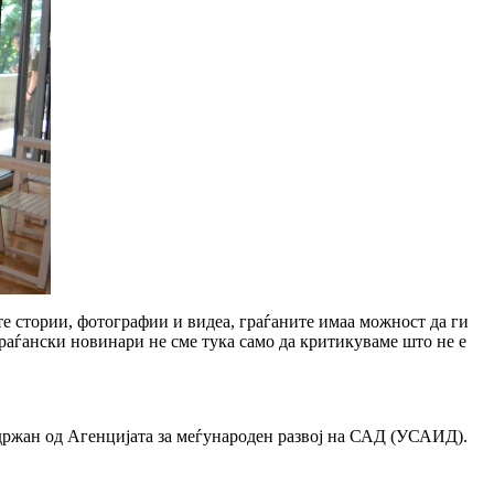
те стории, фотографии и видеа, граѓаните имаа можност да ги
граѓански новинари не сме тука само да критикуваме што не е
држан од Агенцијата за меѓународен развој на САД (УСАИД).