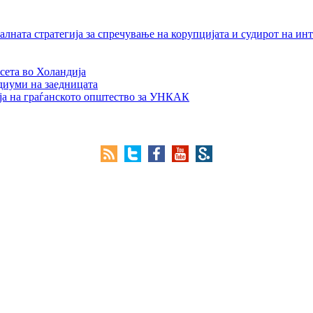
лната стратегија за спречување на корупцијата и судирот на ин
сета во Холандија
едиуми на заедницата
ја на граѓанското општество за УНКАК