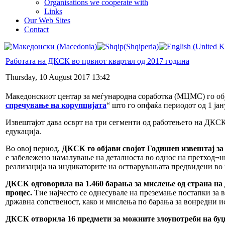
Organisations we cooperate with
Links
Our Web Sites
Contact
Работата на ДКСК во првиот квартал од 2017 година
Thursday, 10 August 2017 13:42
Македонскиот центар за меѓународна соработка (МЦМС) го обј
спречување на корупцијата
“ што го опфаќа периодот од 1 јан
Извештајот дава осврт на три сегменти од работењето на ДКСК
едукација.
Во овој период,
ДКСК го објави својот Годишен извештај за 
е забележено намалување на деталноста во однос на претход¬н
реализација на индикаторите на остварувањата предвидени во
ДКСК одговорила на 1.460 барања за мислење од страна на 
процес.
Тие најчесто се однесувале на преземање постапки за в
државна сопственост, како и мислења по барања за вонредни и
ДКСК отворила 16 предмети за можните злоупотреби на буџ