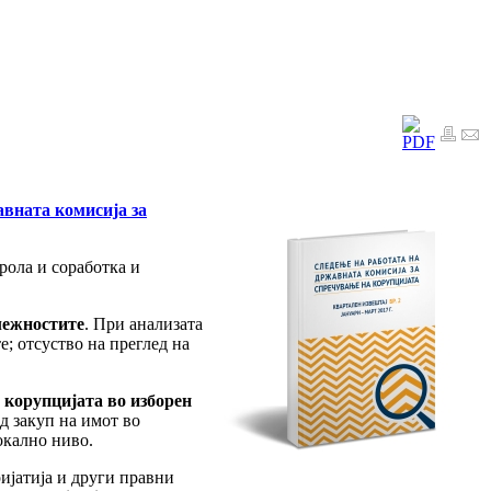
вната комисија за
рола и соработка и
лежностите
. При анализата
; отсуство на преглед на
 корупцијата во изборен
д закуп на имот во
локално ниво.
ријатија и други правни