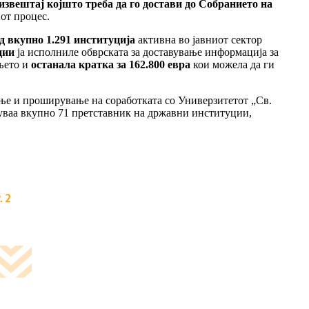
извештај којшто треба да го достави до Собранието на
иот процес.
д вкупно 1.291 институција
активна во јавниот сектор
ции
ја исполниле обврската за доставување информација за
ањето и
останала кратка за 162.800 евра
кои можела да ги
е и проширување на соработката со Универзитетот „Св.
уваа вкупно 71 претставник на државни институции,