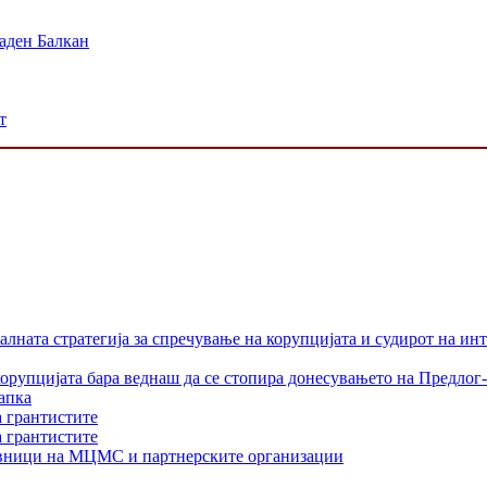
аден Балкан
т
лната стратегија за спречување на корупцијата и судирот на ин
орупцијата бара веднаш да се стопира донесувањето на Предлог-
апка
а грантистите
а грантистите
тавници на МЦМС и партнерските организации