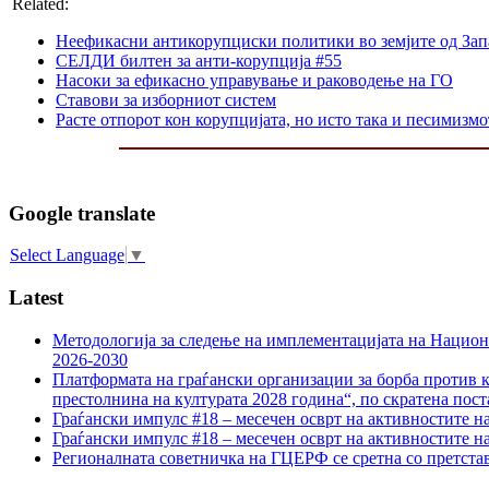
Related:
Неефикасни антикорупциски политики во земјите од Зап
СЕЛДИ билтен за анти-корупција #55
Насоки за ефикасно управување и раководење на ГО
Ставови за изборниот систем
Расте отпорот кон корупцијата, но исто така и песимизмо
Google translate
Select Language
▼
Latest
Методологија за следење на имплементацијата на Национа
2026-2030
Платформата на граѓански организации за борба против к
престолнина на културата 2028 година“, по скратена пост
Граѓански импулс #18 – месечен осврт на активностите н
Граѓански импулс #18 – месечен осврт на активностите н
Регионалната советничка на ГЦЕРФ се сретна со претс