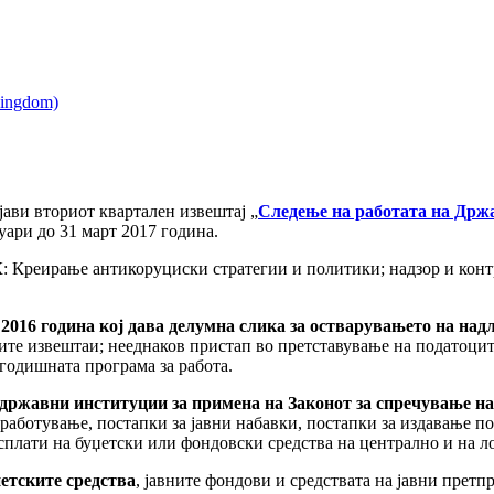
ави вториот квартален извештај „
Следење на работата на Држа
уари до 31 март 2017 година.
: Креирање антикоруциски стратегии и политики; надзор и конт
2016 година кој дава делумна слика за остварувањето на над
ите извештаи; нееднаков пристап во претставување на податоците
 годишната програма за работа.
државни институции за примена на Законот за спречување на
работување, постапки за јавни набавки, постапки за издавање по
сплати на буџетски или фондовски средства на централно и на 
етските средства
, јавните фондови и средствата на јавни претп