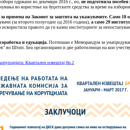
избори одржани во декември 2016 г., но,
не подготвила посебен 
чувања во користење на буџетските средства за време на изборн
а примена на Законот за заштита на укажувачите. Само 18 о
вачи (за второто полугодие од 2016 година),
а само 29 институ
о искористила правото да ги казни институциите за непостапув
соработка и едукација.
Потпишан е Меморандум за унапредувањ
в“ во Штип. Беа организирани и две работилници на кои учеств
корупцијатa: Квартален извештај бр.2