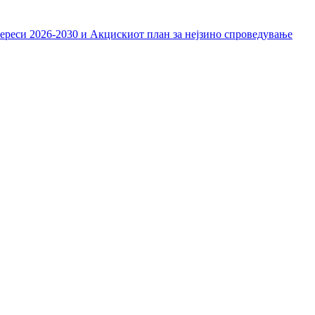
тереси 2026-2030 и Акцискиот план за нејзино спроведување