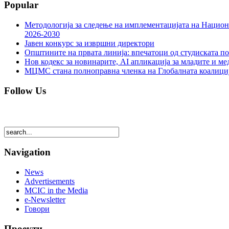
Popular
Методологија за следење на имплементацијата на Национа
2026-2030
Јавен конкурс за извршни директори
Општините на првата линија: впечатоци од студиската по
Нов кодекс за новинарите, AI апликација за младите и м
МЦМС стана полноправна членка на Глобалната коалици
Follow Us
Navigation
News
Advertisements
MCIC in the Media
e-Newsletter
Говори
Проекти