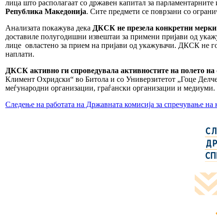
лица што располагаат со државен капитал за парламентарните 
Република Македонија
. Сите предмети се поврзани со ограни
Анализата покажува дека
ДКСК не презела конкретни мерки з
доставиле полугодишни извештаи за примени пријави од укажу
лице овластено за прием на пријави од укажувачи. ДКСК не г
наплати.
ДКСК активно ги спроведувала активностите на полето на 
Климент Охридски“ во Битола и со Универзитетот „Гоце Делче
меѓународни организации, граѓански организации и медиуми.
Следење на работата на Државната комисија за спречување на 