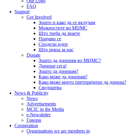
Our Logo
FAQ
Support
Get Involved
Зошто и како да се вклучам
Можностите во МЦМС
Што треба да знаете
Пријави се
Сподели идеи
Што рекоа за нас
Donate
Зошто да донирам во МЦМС?
Донирај сега!
Зошто да донирам?
Како може да донирам?
Како може моето претпријатие да донира?
Сведоштва
News & Publicity
News
Advertisements
MCIC in the Media
e-Newsletter
Говори
Cooperation
Organisations we are members in